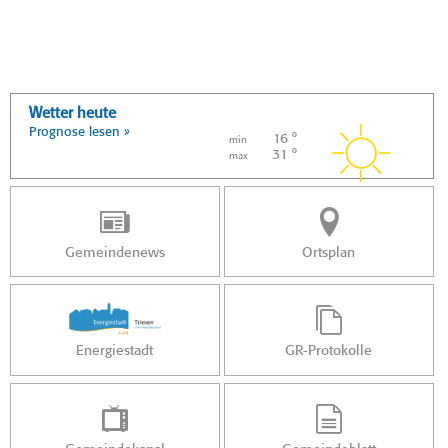
Wetter heute
Prognose lesen »
16 °
min
31 °
max
Gemeindenews
Ortsplan
Energiestadt
GR-Protokolle