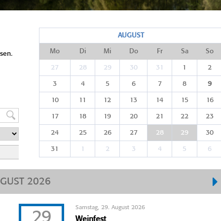
AUGUST
Mo
Di
Mi
Do
Fr
Sa
So
sen.
27
28
29
30
31
1
2
3
4
5
6
7
8
9
10
11
12
13
14
15
16
17
18
19
20
21
22
23
24
25
26
27
28
29
30
31
1
2
3
4
5
6
GUST 2026
Samstag, 29. August 2026
29
Weinfest