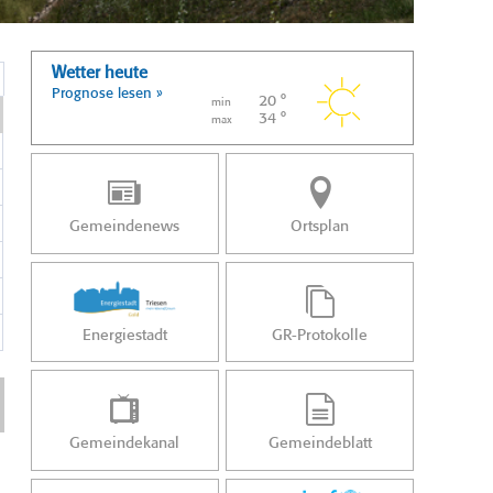
Wetter heute
Prognose lesen »
20 °
min
34 °
max
Gemeindenews
Ortsplan
Energiestadt
GR-Protokolle
Gemeindekanal
Gemeindeblatt