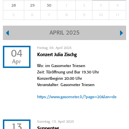
28
29
30
1
2
3
4
5
6
7
8
9
10
11
APRIL 2025
Freitag, 04. April 2025
04
Konzert Julia Zischg
Apr
Wo: im Gasometer Triesen
Zeit: Türöffnung und Bar 19.30 Uhr
Konzertbeginn 20.00 Uhr
Veranstalter: Gasometer Triesen
https://www.gasometer.li/?page=20&lan=de
Sonntag, 13. April 2025
13
Suppentag