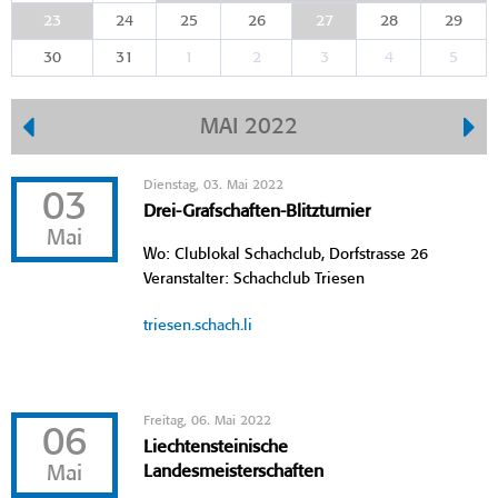
23
24
25
26
27
28
29
30
31
1
2
3
4
5
MAI 2022
Dienstag, 03. Mai 2022
03
Drei-Grafschaften-Blitzturnier
Mai
Wo: Clublokal Schachclub, Dorfstrasse 26
Veranstalter: Schachclub Triesen
triesen.schach.li
Freitag, 06. Mai 2022
06
Liechtensteinische
Mai
Landesmeisterschaften