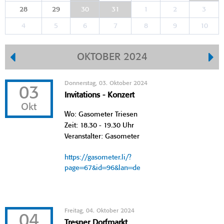
28
29
30
31
1
2
3
4
5
6
7
8
9
10
OKTOBER 2024
Donnerstag, 03. Oktober 2024
03
Invitations - Konzert
Okt
Wo: Gasometer Triesen
Zeit: 18.30 - 19.30 Uhr
Veranstalter: Gasometer
https://gasometer.li/?
page=67&id=96&lan=de
Freitag, 04. Oktober 2024
04
Tresner Dorfmarkt