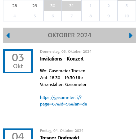
28
29
30
31
1
2
3
4
5
6
7
8
9
10
OKTOBER 2024
Donnerstag, 03. Oktober 2024
03
Invitations - Konzert
Okt
Wo: Gasometer Triesen
Zeit: 18.30 - 19.30 Uhr
Veranstalter: Gasometer
https://gasometer.li/?
page=67&id=96&lan=de
Freitag, 04. Oktober 2024
04
Tresner Dorfmarkt