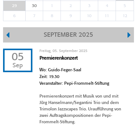
29
30
1
2
3
4
5
6
7
8
9
10
11
12
SEPTEMBER 2025
Freitag, 05. September 2025
05
Premierenkonzert
Sep
Wo: Guido-Feger-Saal
Zeit: 19.30
Veranstalter: Pepi-Frommelt-Stiftung
Premierenkonzert mit Musik von und mit
Jürg Hanselmann/Segantini Trio und dem
Trimolon Jazzscapes Trio. Uraufführung von
zwei Auftragskompositionen der Pepi-
Frommelt-Stiftung.