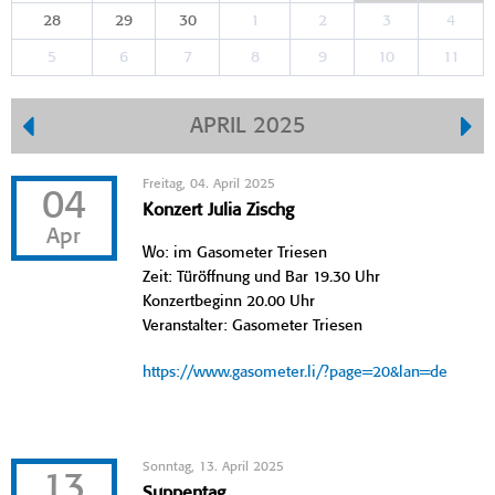
28
29
30
1
2
3
4
5
6
7
8
9
10
11
APRIL 2025
Freitag, 04. April 2025
04
Konzert Julia Zischg
Apr
Wo: im Gasometer Triesen
Zeit: Türöffnung und Bar 19.30 Uhr
Konzertbeginn 20.00 Uhr
Veranstalter: Gasometer Triesen
https://www.gasometer.li/?page=20&lan=de
Sonntag, 13. April 2025
13
Suppentag