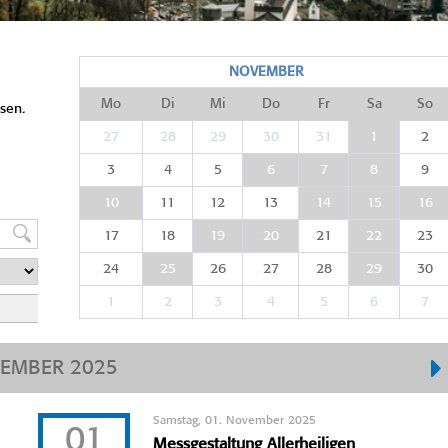
NOVEMBER
Mo
Di
Mi
Do
Fr
Sa
So
sen.
27
28
29
30
31
1
2
3
4
5
6
7
8
9
10
11
12
13
14
15
16
17
18
19
20
21
22
23
24
25
26
27
28
29
30
1
2
3
4
5
6
7
EMBER 2025
Samstag, 01. November 2025
01
Messgestaltung Allerheiligen