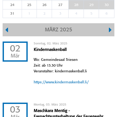
24
25
26
27
28
29
30
31
1
2
3
4
5
6
MÄRZ 2025
Sonntag, 02. März 2025
02
Kindermaskenball
Mär
Wo: Gemeindesaal Triesen
Zeit: ab 13.30 Uhr
Veranstalter: kindermaskenball.li
https://www.kindermaskenball.li/
Montag, 03. März 2025
03
Maschkara Mentig -
Fasnachtsunterhaltung der Feuerwehr