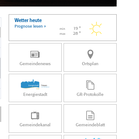
Wetter heute
Prognose lesen »
19 °
min
28 °
max
Gemeindenews
Ortsplan
Energiestadt
GR-Protokolle
Gemeindekanal
Gemeindeblatt