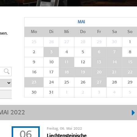
MAI
Mo
Di
Mi
Do
Fr
Sa
So
sen.
25
26
27
28
29
30
1
2
3
4
5
6
7
8
9
10
11
12
13
14
15
16
17
18
19
20
21
22
23
24
25
26
27
28
29
30
31
1
2
3
4
5
MAI 2022
Freitag, 06. Mai 2022
06
Liechtensteinische