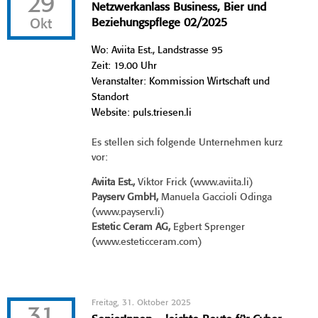
29
Netzwerkanlass Business, Bier und
Okt
Beziehungspflege 02/2025
Wo: Aviita Est., Landstrasse 95
Zeit: 19.00 Uhr
Veranstalter: Kommission Wirtschaft und
Standort
Website: puls.triesen.li
Es stellen sich folgende Unternehmen kurz
vor:
Aviita Est.,
Viktor Frick (www.aviita.li)
Payserv GmbH,
Manuela Gaccioli Odinga
(www.payserv.li)
Estetic Ceram AG,
Egbert Sprenger
(www.esteticceram.com)
Freitag, 31. Oktober 2025
31