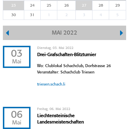
23
24
25
26
27
28
29
30
31
1
2
3
4
5
MAI 2022
Dienstag, 03. Mai 2022
03
Drei-Grafschaften-Blitzturnier
Mai
Wo: Clublokal Schachclub, Dorfstrasse 26
Veranstalter: Schachclub Triesen
triesen.schach.li
Freitag, 06. Mai 2022
06
Liechtensteinische
Mai
Landesmeisterschaften