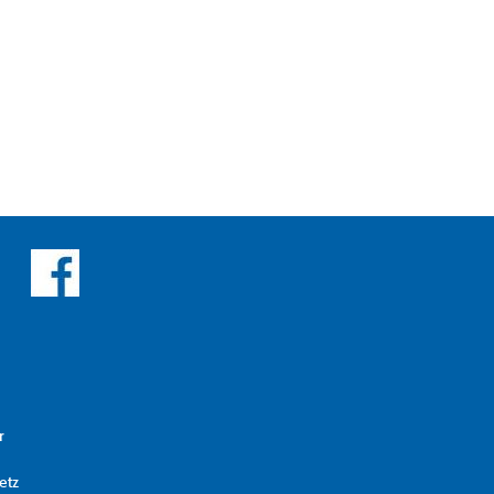
r
etz