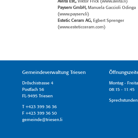
Aviita Est.,
Viktor Frick (www.aviita.li)
Payserv GmbH,
Manuela Gaccioli Odinga
(www.payserv.li)
Estetic Ceram AG,
Egbert Sprenger
(www.esteticceram.com)
Gemeindeverwaltung Triesen
Öffnungszeit
Dröschistrasse 4
Montag - Freit
Postfach 56
08:15 - 11:45 
FL-9495 Triesen
Sprechstunden
T +423 399 36 36
F +423 399 36 50
gemeinde@triesen.li