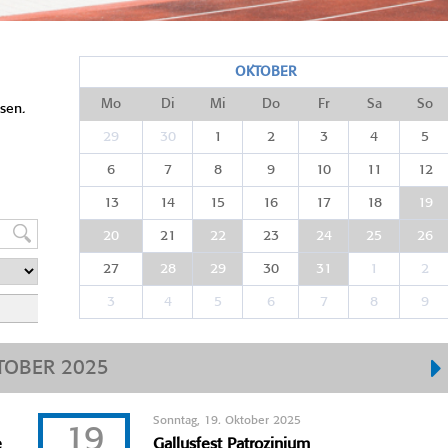
OKTOBER
Mo
Di
Mi
Do
Fr
Sa
So
sen.
29
30
1
2
3
4
5
6
7
8
9
10
11
12
13
14
15
16
17
18
19
20
21
22
23
24
25
26
27
28
29
30
31
1
2
3
4
5
6
7
8
9
TOBER 2025
Sonntag, 19. Oktober 2025
19
e
Gallusfest Patrozinium