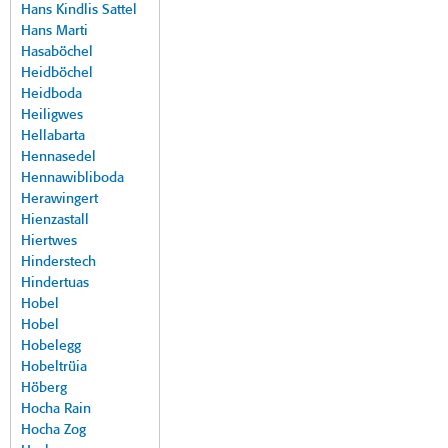
Hans Kindlis Sattel
Hans Marti
Hasaböchel
Heidböchel
Heidboda
Heiligwes
Hellabarta
Hennasedel
Hennawibliboda
Herawingert
Hienzastall
Hiertwes
Hinderstech
Hindertuas
Hobel
Hobel
Hobelegg
Hobeltrüia
Höberg
Hocha Rain
Hocha Zog