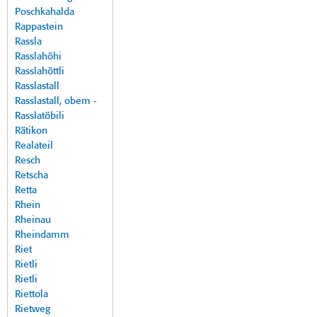
Poschkahalda
Rappastein
Rassla
Rasslahöhi
Rasslahöttli
Rasslastall
Rasslastall, obem -
Rasslatöbili
Rätikon
Realateil
Resch
Retscha
Retta
Rhein
Rheinau
Rheindamm
Riet
Rietli
Rietli
Riettola
Rietweg