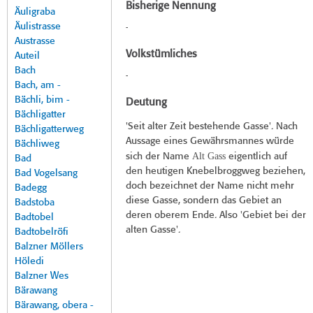
Bisherige Nennung
Äuligraba
Äulistrasse
-
Austrasse
Volkstümliches
Auteil
Bach
-
Bach, am -
Bächli, bim -
Deutung
Bächligatter
'Seit alter Zeit bestehende Gasse'. Nach
Bächligatterweg
Aussage eines Gewährsmannes würde
Bächliweg
Alt Gass
sich der Name
eigentlich auf
Bad
den heutigen Knebelbroggweg beziehen,
Bad Vogelsang
doch bezeichnet der Name nicht mehr
Badegg
diese Gasse, sondern das Gebiet an
Badstoba
deren oberem Ende. Also 'Gebiet bei der
Badtobel
alten Gasse'.
Badtobelröfi
Balzner Möllers
Höledi
Balzner Wes
Bärawang
Bärawang, obera -