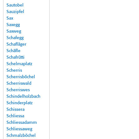
Sautobel
Sauzipfel
Sax
Saxegg
Saxweg
Schafegg
Schafläger
Schäfle
Schafrütti
Schelmaplatz
Scherris
Scherrisböchel
Scherriswald
Scherriswes
Schindelholzbach
Schinderplatz
Schissera
Schliessa
Schliessadamm
Schliessaweg
Schmalzböchel