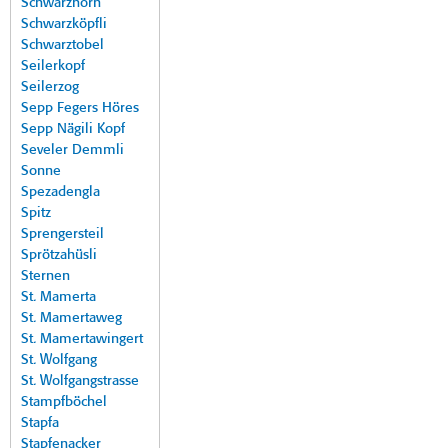
Schwarzhorn
Schwarzköpfli
Schwarztobel
Seilerkopf
Seilerzog
Sepp Fegers Höres
Sepp Nägili Kopf
Seveler Demmli
Sonne
Spezadengla
Spitz
Sprengersteil
Sprötzahüsli
Sternen
St. Mamerta
St. Mamertaweg
St. Mamertawingert
St. Wolfgang
St. Wolfgangstrasse
Stampfböchel
Stapfa
Stapfenacker