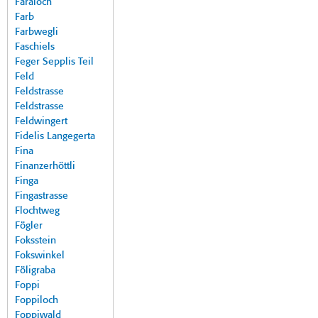
Faraloch
Farb
Farbwegli
Faschiels
Feger Sepplis Teil
Feld
Feldstrasse
Feldstrasse
Feldwingert
Fidelis Langegerta
Fina
Finanzerhöttli
Finga
Fingastrasse
Flochtweg
Fögler
Foksstein
Fokswinkel
Föligraba
Foppi
Foppiloch
Foppiwald