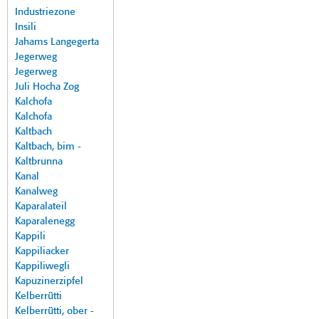
Industriezone
Insili
Jahams Langegerta
Jegerweg
Jegerweg
Juli Hocha Zog
Kalchofa
Kalchofa
Kaltbach
Kaltbach, bim -
Kaltbrunna
Kanal
Kanalweg
Kaparalateil
Kaparalenegg
Kappili
Kappiliacker
Kappiliwegli
Kapuzinerzipfel
Kelberrütti
Kelberrütti, ober -