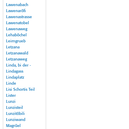
Lawenabach
Lawenaröfi
Lawenastrasse
Lawenatobel
Lawenaweg
Lehaböchel
Leimgrueb
Letzana
Letzanawald
Letzanaweg
Linda, bi der -
Lindagass
Lindaplatz
Linde
Lisi Schortis Teil
Lister
Lunzi
Lunzisteil
Lunzitöbili
Lunziwand
Magrüel