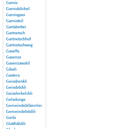
Garnis
Garnisböchel
Garnisgass
Garnisteil
Gartabetter
Gartnetsch
Gartnetschhof
Gartnetschweg
Gaselfa
Gasenza
Gasenzawald
Gässli
Gastera
Geissbenkli
Geissbödili
Geisslerkelchli
Geladunga
Gemeindeblüemler
Gemeindebödili
Gerbi
Glatthäldili