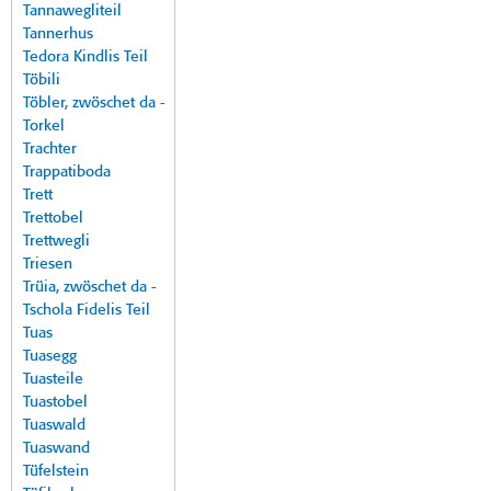
Tannawegliteil
Tannerhus
Tedora Kindlis Teil
Töbili
Töbler, zwöschet da -
Torkel
Trachter
Trappatiboda
Trett
Trettobel
Trettwegli
Triesen
Trüia, zwöschet da -
Tschola Fidelis Teil
Tuas
Tuasegg
Tuasteile
Tuastobel
Tuaswald
Tuaswand
Tüfelstein