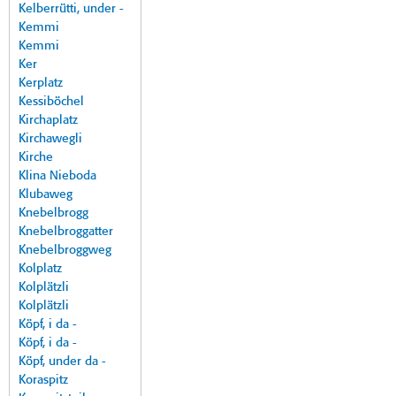
Kelberrütti, under -
Kemmi
Kemmi
Ker
Kerplatz
Kessiböchel
Kirchaplatz
Kirchawegli
Kirche
Klina Nieboda
Klubaweg
Knebelbrogg
Knebelbroggatter
Knebelbroggweg
Kolplatz
Kolplätzli
Kolplätzli
Köpf, i da -
Köpf, i da -
Köpf, under da -
Koraspitz