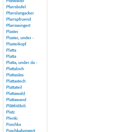
Pfalwäldli
Pfarrsbofel
Pfarrslangacker
Pfarrspfruend
Pfarrswingert
Plastei
Plastei, under -
Plasteikopf
Platta
Platta
Platta, under da -
Plattaloch
Plattasäss
Plattastech
Plattateil
Plattawald
Plattawand
Plättlitöbili
Platz
Plenki
Poschka
Poschkabongert