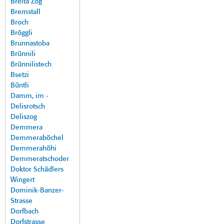
Breita Zog
Bremstall
Broch
Bröggli
Brunnastoba
Brünnili
Brünnilistech
Bsetzi
Büntli
Damm, im -
Delisrotsch
Deliszog
Demmera
Demmeraböchel
Demmerahöhi
Demmeratschoder
Doktor Schädlers
Wingert
Dominik-Banzer-
Strasse
Dorfbach
Dorfstrasse