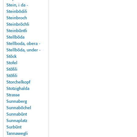
Stein, i da -
Steinbödili
Steinbroch
Steinbröchli
Steinbüntli
Stellböda
Stellboda, obera -
Stellböda, under -
Stöck
Stofel
Stöfili
Stöfili
Storchelkopf
Stotzighalda
Strasse
Sunnaberg
Sunnaböchel
Sunnabünt
Sunnaplatz
Surbünt
Tannawegli