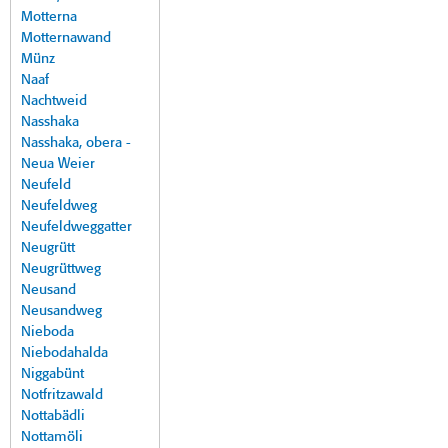
Motterna
Motternawand
Münz
Naaf
Nachtweid
Nasshaka
Nasshaka, obera -
Neua Weier
Neufeld
Neufeldweg
Neufeldweggatter
Neugrütt
Neugrüttweg
Neusand
Neusandweg
Nieboda
Niebodahalda
Niggabünt
Notfritzawald
Nottabädli
Nottamöli