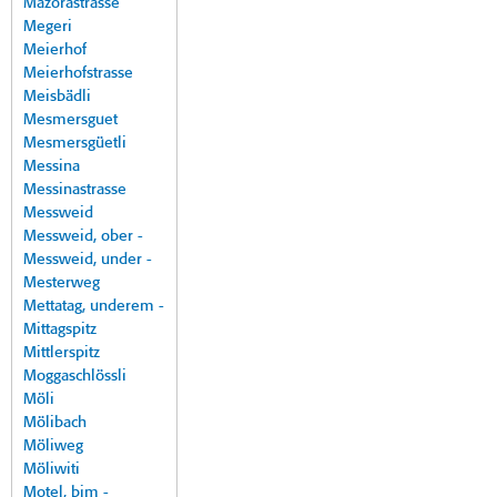
Mazorastrasse
Megeri
Meierhof
Meierhofstrasse
Meisbädli
Mesmersguet
Mesmersgüetli
Messina
Messinastrasse
Messweid
Messweid, ober -
Messweid, under -
Mesterweg
Mettatag, underem -
Mittagspitz
Mittlerspitz
Moggaschlössli
Möli
Mölibach
Möliweg
Möliwiti
Motel, bim -