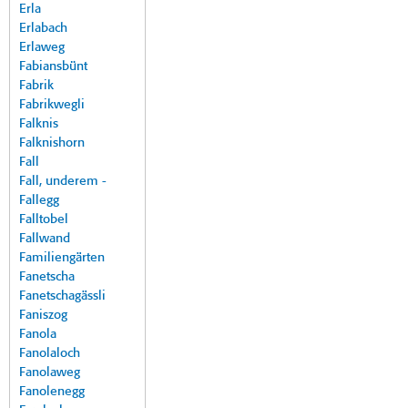
Erla
Erlabach
Erlaweg
Fabiansbünt
Fabrik
Fabrikwegli
Falknis
Falknishorn
Fall
Fall, underem -
Fallegg
Falltobel
Fallwand
Familiengärten
Fanetscha
Fanetschagässli
Faniszog
Fanola
Fanolaloch
Fanolaweg
Fanolenegg