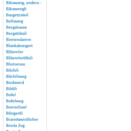
Bärawang, undera -
Bärawengli
Bargetzisteil
Bellaweg
Bergstrasse
Bergsträssli
Binnendamm
Blankabongert
Blüemler
Blüemlertöbili
Blumenau
Böchili
Böchiliweg
Bockweid
Bödili
Bofel
Bofelweg
Bomschuel
Böngertli
Branntawinlöcher
Breita Zog