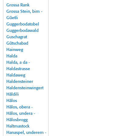
Grossa Rank
Grossa Stein, bim -
Güetli
Guggerbodatobel
Guggerbodawald
Guschagrat
Gütschabad
Hainweg
Halda
Halda, a da -
Haldastrasse
Haldaweg
Haldensteiner
Haldensteinwingert
Häldili
Hälos
Hälos, obera -
Hälos, undera -
Hälosbrogg
Haltmastock
Hanaspel, underem -