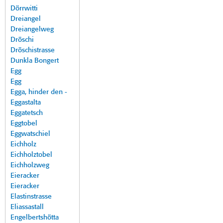
Dörrwitti
Dreiangel
Dreiangelweg
Dröschi
Dröschistrasse
Dunkla Bongert
Egg
Egg
Egga, hinder den -
Eggastalta
Eggatetsch
Eggtobel
Eggwatschiel
Eichholz
Eichholztobel
Eichholzweg
Eieracker
Eieracker
Elastinstrasse
Eliassastall
Engelbertshötta