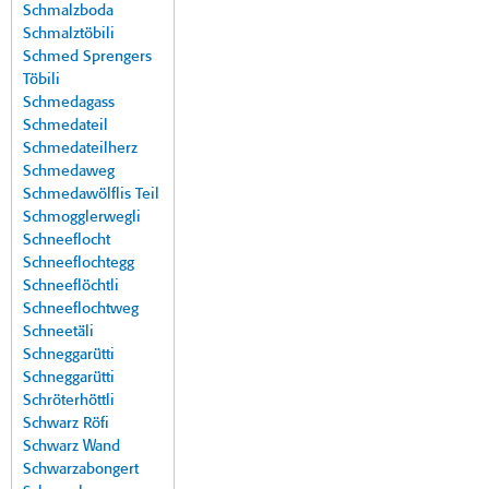
Schmalzboda
Schmalztöbili
Schmed Sprengers
Töbili
Schmedagass
Schmedateil
Schmedateilherz
Schmedaweg
Schmedawölflis Teil
Schmogglerwegli
Schneeflocht
Schneeflochtegg
Schneeflöchtli
Schneeflochtweg
Schneetäli
Schneggarütti
Schneggarütti
Schröterhöttli
Schwarz Röfi
Schwarz Wand
Schwarzabongert