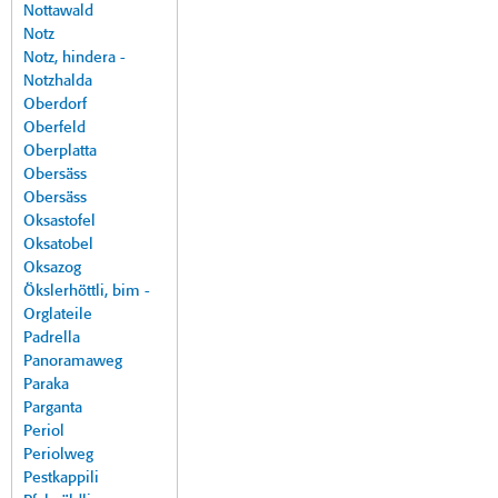
Nottawald
Notz
Notz, hindera -
Notzhalda
Oberdorf
Oberfeld
Oberplatta
Obersäss
Obersäss
Oksastofel
Oksatobel
Oksazog
Ökslerhöttli, bim -
Orglateile
Padrella
Panoramaweg
Paraka
Parganta
Periol
Periolweg
Pestkappili