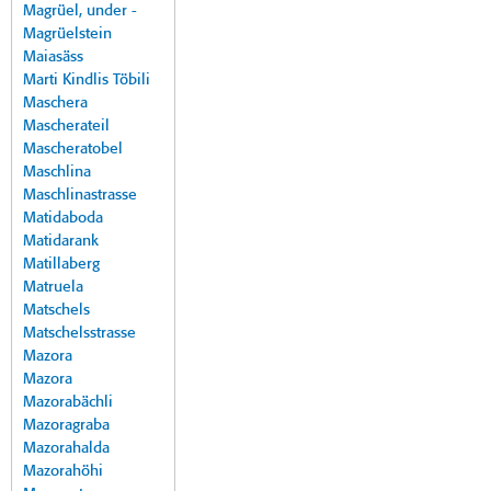
Magrüel, under -
Magrüelstein
Maiasäss
Marti Kindlis Töbili
Maschera
Mascherateil
Mascheratobel
Maschlina
Maschlinastrasse
Matidaboda
Matidarank
Matillaberg
Matruela
Matschels
Matschelsstrasse
Mazora
Mazora
Mazorabächli
Mazoragraba
Mazorahalda
Mazorahöhi