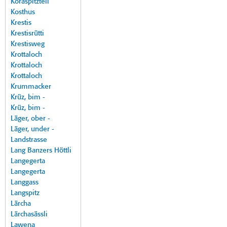
Koraspitzteil
Kosthus
Krestis
Krestisrütti
Krestisweg
Krottaloch
Krottaloch
Krottaloch
Krummacker
Krüz, bim -
Krüz, bim -
Läger, ober -
Läger, under -
Landstrasse
Lang Banzers Höttli
Langegerta
Langegerta
Langgass
Langspitz
Lärcha
Lärchasässli
Lawena