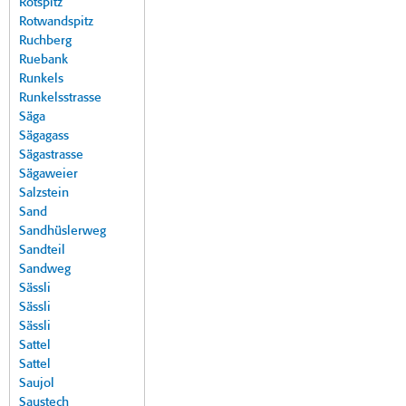
Rotspitz
Rotwandspitz
Ruchberg
Ruebank
Runkels
Runkelsstrasse
Säga
Sägagass
Sägastrasse
Sägaweier
Salzstein
Sand
Sandhüslerweg
Sandteil
Sandweg
Sässli
Sässli
Sässli
Sattel
Sattel
Saujol
Saustech