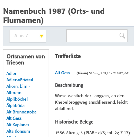
Namenbuch 1987 (Orts- und
Flurnamen)
Trefferliste
Ortsnamen von
Triesen
Alt Gass
Adler
(Triesen)
510 m;, 759,75 - 218,82, 6-T
Adlerwörtateil
Beschreibung
Ahorn, bim -
Allmein
Wiese westlich der Langgass, an den
Älpliböchel
Knebelbroggweg anschliessend, leicht
Älpliböda
abfallend.
Alt Brunnastoba
Alt Gass
Historische Belege
Alt Kaplanei
Alta Konsum
Alten gaß
1556
(
PfABe d/5
; fol. 2v, Z 13):