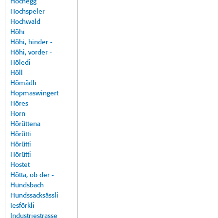
Hochegg
Hochspeler
Hochwald
Höhi
Höhi, hinder -
Höhi, vorder -
Höledi
Höll
Hömädli
Hopmaswingert
Höres
Horn
Hörüttena
Hörütti
Hörütti
Hörütti
Hostet
Hötta, ob der -
Hundsbach
Hundssacksässli
Iesförkli
Industriestrasse