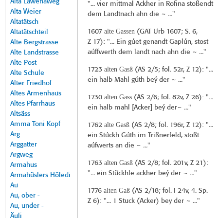
Alta Lawenaweg
"... vier mittmal Ackher in Rofina stoßendt
Alta Weier
dem Landtnach ahn die ~ ..."
Altatätsch
alte Gassen
1607
(
GAT Urb 1607
; S. 6,
Altatätschteil
Z 17): "... Ein gúet genandt Gaplún, stost
Alte Bergstrasse
aúffwerth dem landt nach ahn die ~ ..."
Alte Landstrasse
Alte Post
alten Gasß
1723
(
AS 2/5
; fol. 52r, Z 12): "...
Alte Schule
ein halb Mahl gúth beý der ~ ..."
Alter Friedhof
Altes Armenhaus
alten Gass
1730
(
AS 2/6
; fol. 82v, Z 26): "...
Altes Pfarrhaus
ein halb mahl [Acker] beý der~ ..."
Altsäss
Amma Toni Kopf
alte Gasß
1762
(
AS 2/8
; fol. 196r, Z 12): "...
Arg
ein Stúckh Gúth im Trißnerfeld, stoßt
Arggatter
aúfwerts an die ~ ..."
Argweg
alten Gasß
1763
(
AS 2/8
; fol. 201v, Z 21):
Armahus
"... ein Stückhle ackher beý der ~ ..."
Armahüslers Höledi
Au
alten Gaß
1776
(
AS 2/18
; fol. I 24v, 4. Sp.
Au, ober -
Z 6): "... 1 Stuck (Acker) bey der ~ ..."
Au, under -
Äuli