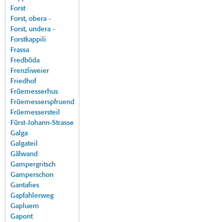
Forst
Forst, obera -
Forst, undera -
Forstkappili
Frassa
Fredböda
Frenzliweier
Friedhof
Früemesserhus
Früemesserspfruend
Früemessersteil
Fürst-Johann-Strasse
Galga
Galgateil
Gälwand
Gampergritsch
Gamperschon
Gantafies
Gapfahlerweg
Gapluem
Gapont