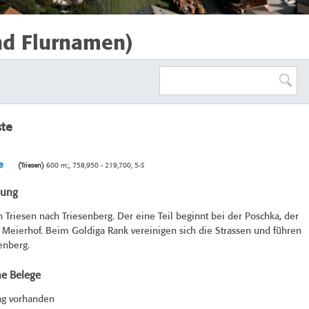
nd Flurnamen)
ste
e
(Triesen)
600 m;, 758,950 - 219,700, 5-S
bung
n Triesen nach Triesenberg. Der eine Teil beginnt bei der Poschka, der
Meierhof. Beim Goldiga Rank vereinigen sich die Strassen und führen
enberg.
he Belege
ag vorhanden