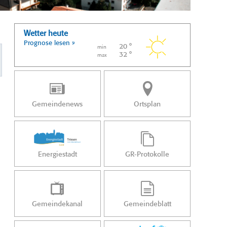
Wetter heute
Prognose lesen »
20 °
min
32 °
max
Gemeindenews
Ortsplan
Energiestadt
GR-Protokolle
Gemeindekanal
Gemeindeblatt