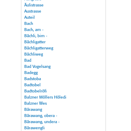
Äulistrasse
Austrasse
Auteil
Bach
Bach, am -
Bächli, bim -
Bächligatter
Bächligatterweg
Bächliweg
Bad
Bad Vogelsang
Badegg
Badstoba
Badtobel
Badtobelröfi
Balzner Möllers Höledi
Balzner Wes
Bärawang
Bärawang, obera -
Bärawang, undera -
Bärawengli