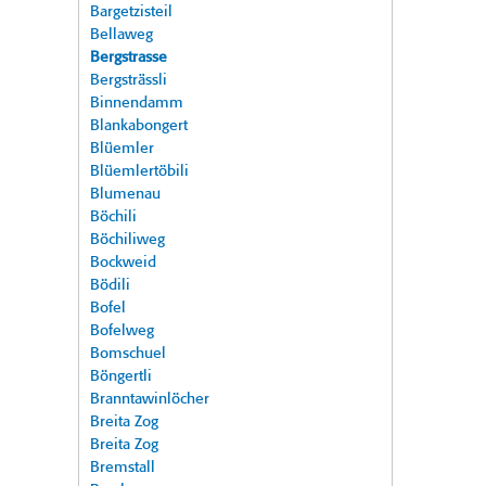
Bargetzisteil
Bellaweg
Bergstrasse
Bergsträssli
Binnendamm
Blankabongert
Blüemler
Blüemlertöbili
Blumenau
Böchili
Böchiliweg
Bockweid
Bödili
Bofel
Bofelweg
Bomschuel
Böngertli
Branntawinlöcher
Breita Zog
Breita Zog
Bremstall