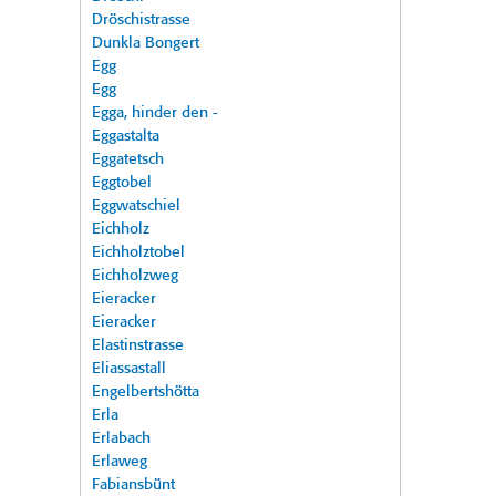
Dröschistrasse
Dunkla Bongert
Egg
Egg
Egga, hinder den -
Eggastalta
Eggatetsch
Eggtobel
Eggwatschiel
Eichholz
Eichholztobel
Eichholzweg
Eieracker
Eieracker
Elastinstrasse
Eliassastall
Engelbertshötta
Erla
Erlabach
Erlaweg
Fabiansbünt