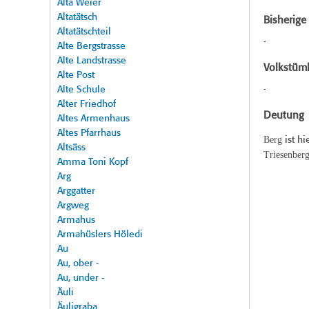
Alta Weier
Altatätsch
Bisherig
Altatätschteil
-
Alte Bergstrasse
Alte Landstrasse
Volkstüml
Alte Post
Alte Schule
-
Alter Friedhof
Deutung
Altes Armenhaus
Altes Pfarrhaus
Berg
ist h
Altsäss
Triesenber
Amma Toni Kopf
Arg
Arggatter
Argweg
Armahus
Armahüslers Höledi
Au
Au, ober -
Au, under -
Äuli
Äuligraba