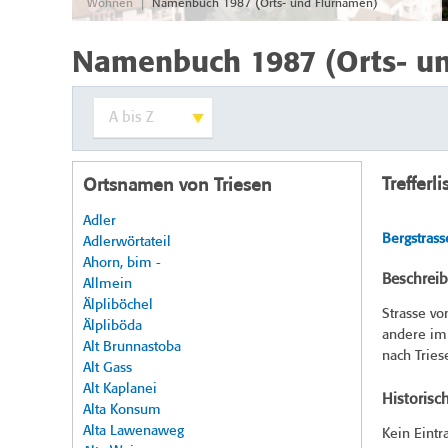
|
Wohnen
Namenbuch 1987 (Orts- und Flurnamen)
Namenbuch 1987 (Orts- u
Trefferli
Ortsnamen von Triesen
Adler
Bergstrass
Adlerwörtateil
Ahorn, bim -
Beschrei
Allmein
Älpliböchel
Strasse vo
Älpliböda
andere im 
Alt Brunnastoba
nach Tries
Alt Gass
Alt Kaplanei
Historisc
Alta Konsum
Alta Lawenaweg
Kein Eintr