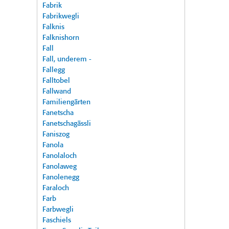
Fabrik
Fabrikwegli
Falknis
Falknishorn
Fall
Fall, underem -
Fallegg
Falltobel
Fallwand
Familiengärten
Fanetscha
Fanetschagässli
Faniszog
Fanola
Fanolaloch
Fanolaweg
Fanolenegg
Faraloch
Farb
Farbwegli
Faschiels