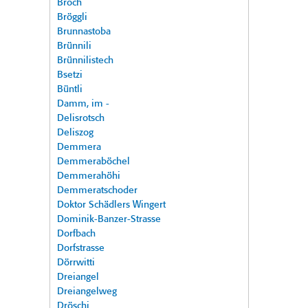
Broch
Bröggli
Brunnastoba
Brünnili
Brünnilistech
Bsetzi
Büntli
Damm, im -
Delisrotsch
Deliszog
Demmera
Demmeraböchel
Demmerahöhi
Demmeratschoder
Doktor Schädlers Wingert
Dominik-Banzer-Strasse
Dorfbach
Dorfstrasse
Dörrwitti
Dreiangel
Dreiangelweg
Dröschi