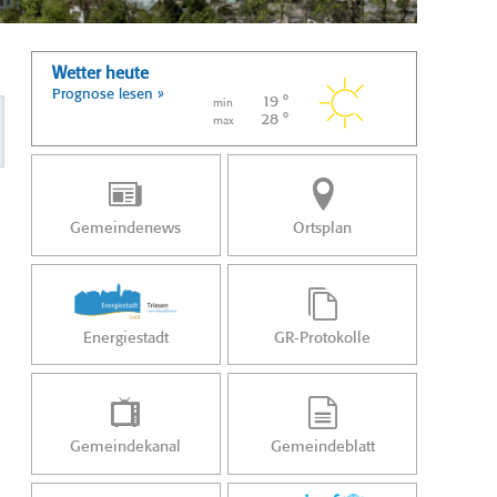
Wetter heute
Prognose lesen »
19 °
min
28 °
max
Gemeindenews
Ortsplan
Energiestadt
GR-Protokolle
Gemeindekanal
Gemeindeblatt