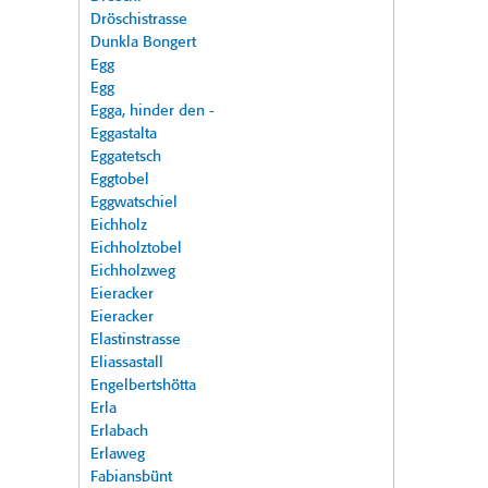
Dröschistrasse
Dunkla Bongert
Egg
Egg
Egga, hinder den -
Eggastalta
Eggatetsch
Eggtobel
Eggwatschiel
Eichholz
Eichholztobel
Eichholzweg
Eieracker
Eieracker
Elastinstrasse
Eliassastall
Engelbertshötta
Erla
Erlabach
Erlaweg
Fabiansbünt