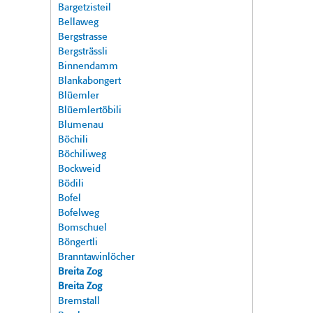
Bargetzisteil
Bellaweg
Bergstrasse
Bergsträssli
Binnendamm
Blankabongert
Blüemler
Blüemlertöbili
Blumenau
Böchili
Böchiliweg
Bockweid
Bödili
Bofel
Bofelweg
Bomschuel
Böngertli
Branntawinlöcher
Breita Zog
Breita Zog
Bremstall