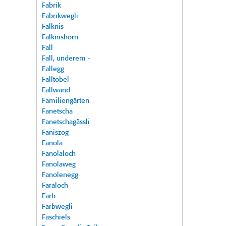
Fabrik
Fabrikwegli
Falknis
Falknishorn
Fall
Fall, underem -
Fallegg
Falltobel
Fallwand
Familiengärten
Fanetscha
Fanetschagässli
Faniszog
Fanola
Fanolaloch
Fanolaweg
Fanolenegg
Faraloch
Farb
Farbwegli
Faschiels