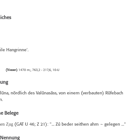
iches
eile Hangrinne'.
(Triesen)
1470 m;, 763,2 - 217,6, 10-U
bung
lüna, nördlich des Valünasäss, von einem (verbauten) Rüfebach
n.
he Belege
hen Z̞ug
(
GAT U 46
; Z 21): "... Zú beder seithen ahm ~ gelegen ..."
e Nennung