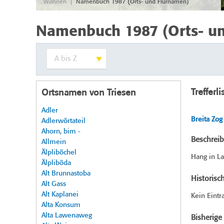
|
Wohnen
Namenbuch 1987 (Orts- und Flurnamen)
Namenbuch 1987 (Orts- u
Trefferli
Ortsnamen von Triesen
Adler
Breita Zog
Adlerwörtateil
Ahorn, bim -
Beschrei
Allmein
Älpliböchel
Hang in La
Älpliböda
Alt Brunnastoba
Historisc
Alt Gass
Alt Kaplanei
Kein Eintr
Alta Konsum
Alta Lawenaweg
Bisherig