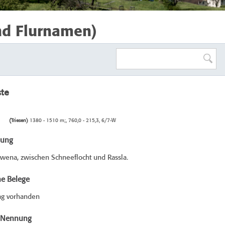
nd Flurnamen)
ste
(Triesen)
1380 - 1510 m;, 760,0 - 215,3, 6/7-W
bung
wena, zwischen Schneeflocht und Rassla.
he Belege
ag vorhanden
e Nennung