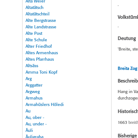
Alta Weier
-
Altatätsch
Altatätschteil
Volkstüml
Alte Bergstrasse
Alte Landstrasse
-
Alte Post
Deutung
Alte Schule
Alter Friedhof
'Breite, st
Altes Armenhaus
Altes Pfarrhaus
Altsäss
Breita Zog
Amma Toni Kopf
Arg
Beschrei
Arggatter
Argweg
Hang in Va
Armahus
durchzoge
Armahüslers Höledi
Au
Historisc
Au, ober -
breit
1663
Au, under -
Äuli
Bisherig
Äuligraba