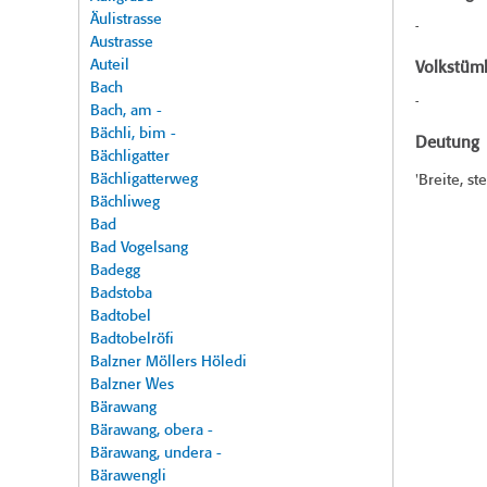
Äulistrasse
-
Austrasse
Auteil
Volkstüml
Bach
-
Bach, am -
Bächli, bim -
Deutung
Bächligatter
Bächligatterweg
'Breite, st
Bächliweg
Bad
Bad Vogelsang
Badegg
Badstoba
Badtobel
Badtobelröfi
Balzner Möllers Höledi
Balzner Wes
Bärawang
Bärawang, obera -
Bärawang, undera -
Bärawengli