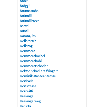
Broch
Bröggli
Brunnastoba
Brünnili
Brünnilistech
Bsetzi
Büntli
Damm, im -
Delisrotsch
Deliszog
Demmera
Demmeraböchel
Demmerahöhi
Demmeratschoder
Doktor Schädlers Wingert
Dominik-Banzer-Strasse
Dorfbach
Dorfstrasse
Dörrwitti
Dreiangel
Dreiangelweg
Dröschi