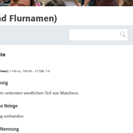
nd Flurnamen)
ste
riesen)
1140 m;, 760,45 - 217,88, 7-U
bung
im untersten westlichen Teil von Maschera.
he Belege
ag vorhanden
e Nennung