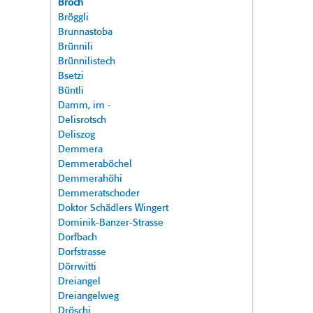
Broch
Bröggli
Brunnastoba
Brünnili
Brünnilistech
Bsetzi
Büntli
Damm, im -
Delisrotsch
Deliszog
Demmera
Demmeraböchel
Demmerahöhi
Demmeratschoder
Doktor Schädlers Wingert
Dominik-Banzer-Strasse
Dorfbach
Dorfstrasse
Dörrwitti
Dreiangel
Dreiangelweg
Dröschi