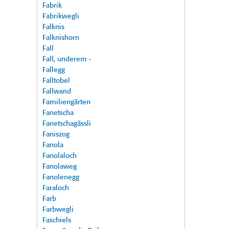
Fabrik
Fabrikwegli
Falknis
Falknishorn
Fall
Fall, underem -
Fallegg
Falltobel
Fallwand
Familiengärten
Fanetscha
Fanetschagässli
Faniszog
Fanola
Fanolaloch
Fanolaweg
Fanolenegg
Faraloch
Farb
Farbwegli
Faschiels