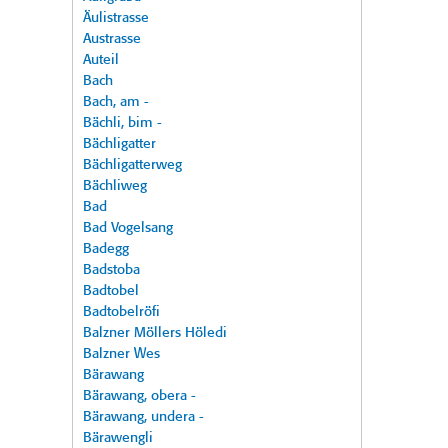
Äulistrasse
Austrasse
Auteil
Bach
Bach, am -
Bächli, bim -
Bächligatter
Bächligatterweg
Bächliweg
Bad
Bad Vogelsang
Badegg
Badstoba
Badtobel
Badtobelröfi
Balzner Möllers Höledi
Balzner Wes
Bärawang
Bärawang, obera -
Bärawang, undera -
Bärawengli