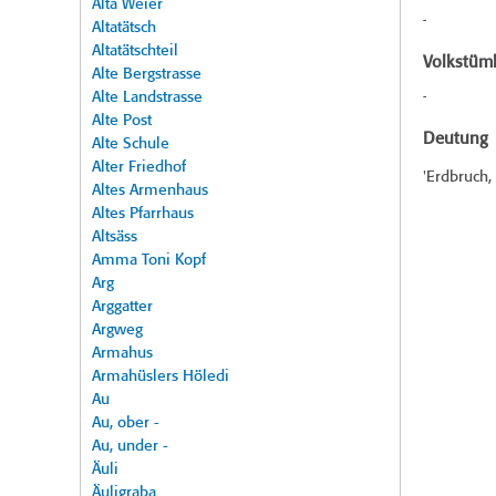
Alta Weier
-
Altatätsch
Altatätschteil
Volkstüml
Alte Bergstrasse
Alte Landstrasse
-
Alte Post
Deutung
Alte Schule
Alter Friedhof
'Erdbruch,
Altes Armenhaus
Altes Pfarrhaus
Altsäss
Amma Toni Kopf
Arg
Arggatter
Argweg
Armahus
Armahüslers Höledi
Au
Au, ober -
Au, under -
Äuli
Äuligraba