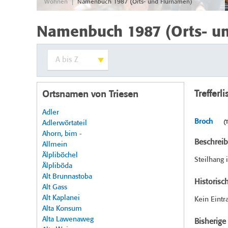
|
Wohnen
Namenbuch 1987 (Orts- und Flurnamen)
Namenbuch 1987 (Orts- u
Trefferli
Ortsnamen von Triesen
Adler
Broch
Adlerwörtateil
(T
Ahorn, bim -
Beschrei
Allmein
Älpliböchel
Steilhang 
Älpliböda
Alt Brunnastoba
Historisc
Alt Gass
Alt Kaplanei
Kein Eintr
Alta Konsum
Alta Lawenaweg
Bisherig