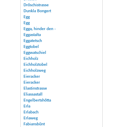
Dröschistrasse
Dunkla Bongert
Egg
Egg
Egga, hinder den -
Eggastalta
Eggatetsch
Eggtobel
Eggwatschiel
Eichholz
Eichholztobel
Eichholzweg
Eieracker
Eieracker
Elastinstrasse
Eliassastall
Engelbertshötta
Erla
Erlabach
Erlaweg
Fabiansbünt