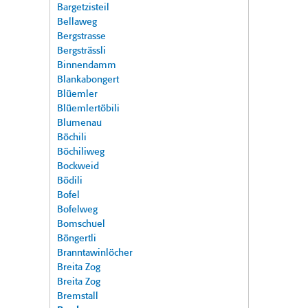
Bargetzisteil
Bellaweg
Bergstrasse
Bergsträssli
Binnendamm
Blankabongert
Blüemler
Blüemlertöbili
Blumenau
Böchili
Böchiliweg
Bockweid
Bödili
Bofel
Bofelweg
Bomschuel
Böngertli
Branntawinlöcher
Breita Zog
Breita Zog
Bremstall