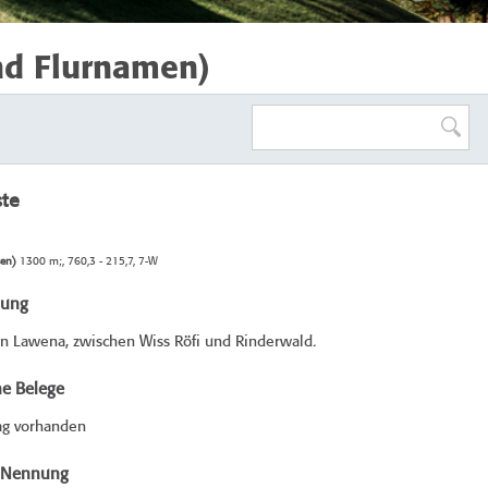
nd Flurnamen)
ste
sen)
1300 m;, 760,3 - 215,7, 7-W
bung
in Lawena, zwischen Wiss Röfi und Rinderwald.
he Belege
ag vorhanden
e Nennung