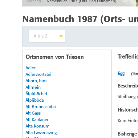
|
Wohnen
Namenbuch 1987 (Orts- und Flurnamen)
Namenbuch 1987 (Orts- u
Trefferli
Ortsnamen von Triesen
Adler
Egg
Adlerwörtateil
(Trie
Ahorn, bim -
Beschrei
Allmein
Älpliböchel
Steilhang 
Älpliböda
Alt Brunnastoba
Historisc
Alt Gass
Alt Kaplanei
Kein Eintr
Alta Konsum
Alta Lawenaweg
Bisherig