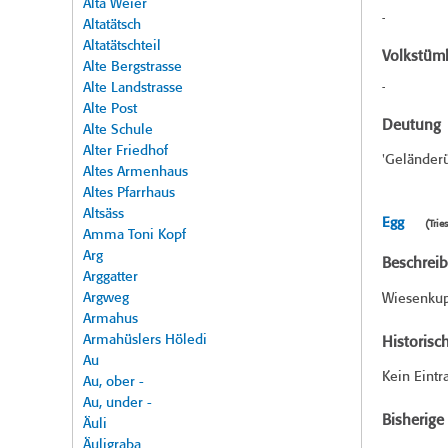
Alta Weier
-
Altatätsch
Altatätschteil
Volkstüml
Alte Bergstrasse
Alte Landstrasse
-
Alte Post
Deutung
Alte Schule
Alter Friedhof
'Geländerü
Altes Armenhaus
Altes Pfarrhaus
Altsäss
Egg
(Trie
Amma Toni Kopf
Arg
Beschrei
Arggatter
Argweg
Wiesenkupp
Armahus
Armahüslers Höledi
Historisc
Au
Kein Eintr
Au, ober -
Au, under -
Bisherig
Äuli
Äuligraba