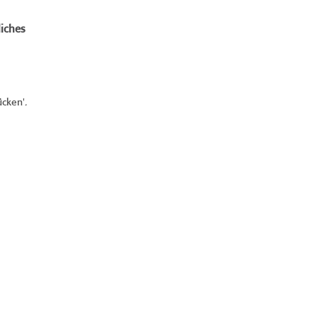
iches
cken'.