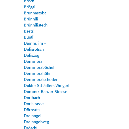
Broch
Bröggli
Brunnastoba
Brünnili
Brünnilistech
Bsetzi
Büntli
Damm, im -
Delisrotsch
Deliszog
Demmera
Demmeraböchel
Demmerahöhi
Demmeratschoder
Doktor Schädlers Wingert
Dominik-Banzer-Strasse
Dorfbach
Dorfstrasse
Dörrwitti
Dreiangel
Dreiangelweg
Dröschi