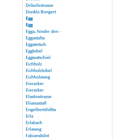
Dröschistrasse
Dunkla Bongert
Egg
Egg
Egga, hinder den -
Eggastalta
Eggatetsch
Eggtobel
Eggwatschiel
Eichholz
Eichholztobel
Eichholzweg
Eieracker
Eieracker
Elastinstrasse
Eliassastall
Engelbertshötta
Erla
Erlabach
Erlaweg
Fabiansbünt