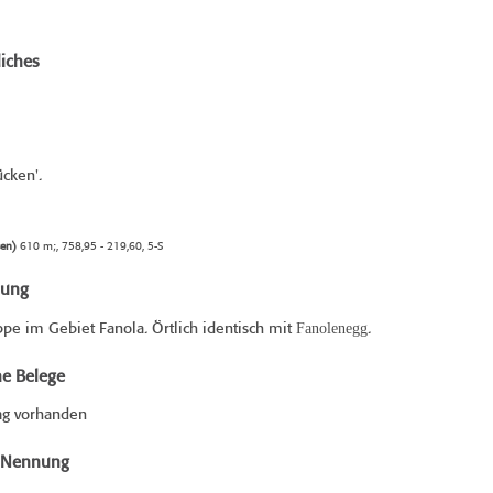
iches
cken'.
sen)
610 m;, 758,95 - 219,60, 5-S
bung
Fanolenegg
e im Gebiet Fanola. Örtlich identisch mit
.
he Belege
ag vorhanden
e Nennung