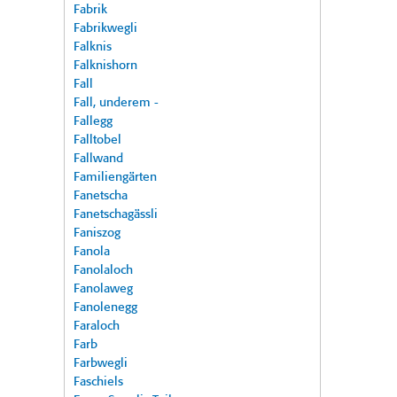
Fabrik
Fabrikwegli
Falknis
Falknishorn
Fall
Fall, underem -
Fallegg
Falltobel
Fallwand
Familiengärten
Fanetscha
Fanetschagässli
Faniszog
Fanola
Fanolaloch
Fanolaweg
Fanolenegg
Faraloch
Farb
Farbwegli
Faschiels