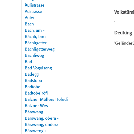
-
Äulistrasse
Austrasse
Volkstüml
Auteil
-
Bach
Bach, am -
Deutung
Bächli, bim -
Bächligatter
'Geländerü
Bächligatterweg
Bächliweg
Bad
Bad Vogelsang
Badegg
Badstoba
Badtobel
Badtobelröfi
Balzner Möllers Höledi
Balzner Wes
Bärawang
Bärawang, obera -
Bärawang, undera -
Bärawengli