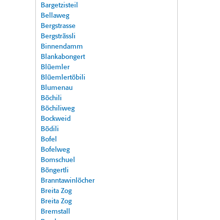
Bargetzisteil
Bellaweg
Bergstrasse
Bergsträssli
Binnendamm
Blankabongert
Blüemler
Blüemlertöbili
Blumenau
Böchili
Böchiliweg
Bockweid
Bödili
Bofel
Bofelweg
Bomschuel
Böngertli
Branntawinlöcher
Breita Zog
Breita Zog
Bremstall