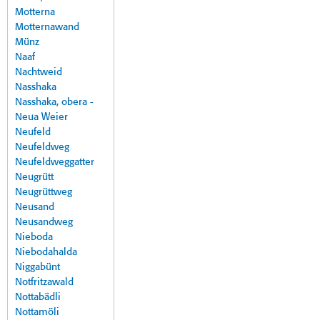
Motterna
Motternawand
Münz
Naaf
Nachtweid
Nasshaka
Nasshaka, obera -
Neua Weier
Neufeld
Neufeldweg
Neufeldweggatter
Neugrütt
Neugrüttweg
Neusand
Neusandweg
Nieboda
Niebodahalda
Niggabünt
Notfritzawald
Nottabädli
Nottamöli