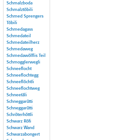
Schmalzboda
Schmalztöbili
Schmed Sprengers
Töbili
Schmedagass
Schmedateil
Schmedateilherz
Schmedaweg
Schmedawölflis Teil
Schmogglerwegli
Schneeflocht
Schneeflochtegg
Schneeflöchtli
Schneeflochtweg
Schneetäli
Schneggarütti
Schneggarütti
Schröterhöttli
Schwarz Röfi
Schwarz Wand
Schwarzabongert