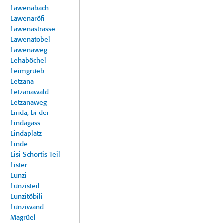
Lawenabach
Lawenaröfi
Lawenastrasse
Lawenatobel
Lawenaweg
Lehaböchel
Leimgrueb
Letzana
Letzanawald
Letzanaweg
Linda, bi der -
Lindagass
Lindaplatz
Linde
Lisi Schortis Teil
Lister
Lunzi
Lunzisteil
Lunzitöbili
Lunziwand
Magrüel