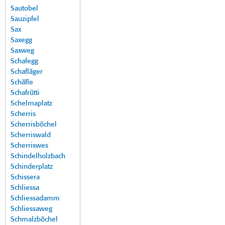
Sautobel
Sauzipfel
Sax
Saxegg
Saxweg
Schafegg
Schafläger
Schäfle
Schafrütti
Schelmaplatz
Scherris
Scherrisböchel
Scherriswald
Scherriswes
Schindelholzbach
Schinderplatz
Schissera
Schliessa
Schliessadamm
Schliessaweg
Schmalzböchel