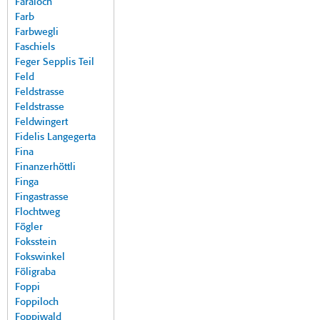
Faraloch
Farb
Farbwegli
Faschiels
Feger Sepplis Teil
Feld
Feldstrasse
Feldstrasse
Feldwingert
Fidelis Langegerta
Fina
Finanzerhöttli
Finga
Fingastrasse
Flochtweg
Fögler
Foksstein
Fokswinkel
Föligraba
Foppi
Foppiloch
Foppiwald