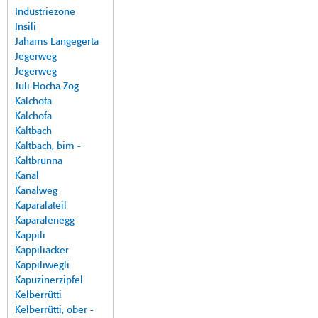
Industriezone
Insili
Jahams Langegerta
Jegerweg
Jegerweg
Juli Hocha Zog
Kalchofa
Kalchofa
Kaltbach
Kaltbach, bim -
Kaltbrunna
Kanal
Kanalweg
Kaparalateil
Kaparalenegg
Kappili
Kappiliacker
Kappiliwegli
Kapuzinerzipfel
Kelberrütti
Kelberrütti, ober -