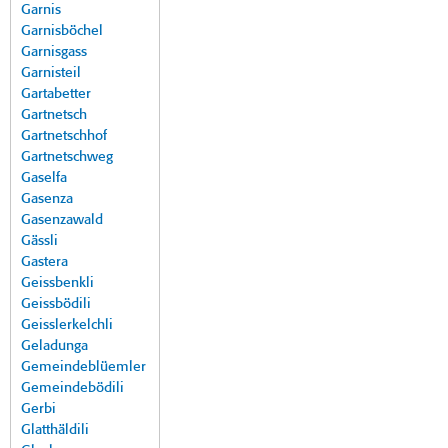
Garnis
Garnisböchel
Garnisgass
Garnisteil
Gartabetter
Gartnetsch
Gartnetschhof
Gartnetschweg
Gaselfa
Gasenza
Gasenzawald
Gässli
Gastera
Geissbenkli
Geissbödili
Geisslerkelchli
Geladunga
Gemeindeblüemler
Gemeindebödili
Gerbi
Glatthäldili