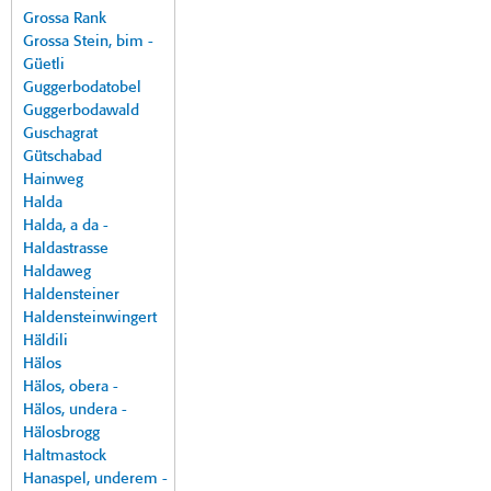
Grossa Rank
Grossa Stein, bim -
Güetli
Guggerbodatobel
Guggerbodawald
Guschagrat
Gütschabad
Hainweg
Halda
Halda, a da -
Haldastrasse
Haldaweg
Haldensteiner
Haldensteinwingert
Häldili
Hälos
Hälos, obera -
Hälos, undera -
Hälosbrogg
Haltmastock
Hanaspel, underem -