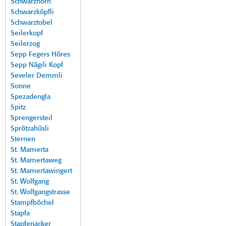
Schwarzhorn
Schwarzköpfli
Schwarztobel
Seilerkopf
Seilerzog
Sepp Fegers Höres
Sepp Nägili Kopf
Seveler Demmli
Sonne
Spezadengla
Spitz
Sprengersteil
Sprötzahüsli
Sternen
St. Mamerta
St. Mamertaweg
St. Mamertawingert
St. Wolfgang
St. Wolfgangstrasse
Stampfböchel
Stapfa
Stapfenacker