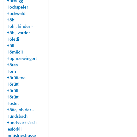
Hochegg
Hochspeler
Hochwald
Höhi
Höhi, hinder -
Höhi, vorder -
Höledi
Höll
Hömädli
Hopmaswingert
Höres
Horn
Hörüttena
Hörütti
Hörütti
Hörütti
Hostet
Hötta, ob der -
Hundsbach
Hundssacksässli
Iesförkli
Industriestrasse