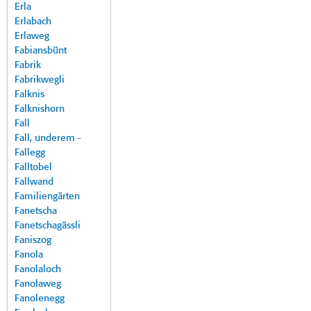
Erla
Erlabach
Erlaweg
Fabiansbünt
Fabrik
Fabrikwegli
Falknis
Falknishorn
Fall
Fall, underem -
Fallegg
Falltobel
Fallwand
Familiengärten
Fanetscha
Fanetschagässli
Faniszog
Fanola
Fanolaloch
Fanolaweg
Fanolenegg