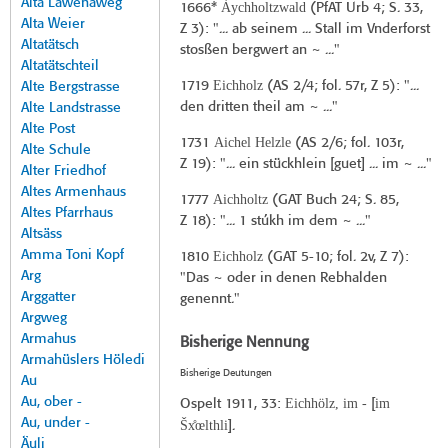
Alta Lawenaweg
Àychholtzwald
1666*
(
PfAT Urb 4
; S. 33,
Alta Weier
Z 3): "... ab seinem ... Stall im Vnderforst
Altatätsch
stosßen bergwert an ~ ..."
Altatätschteil
Eichholz
1719
(
AS 2/4
; fol. 57r, Z 5): "...
Alte Bergstrasse
den dritten theil am ~ ..."
Alte Landstrasse
Alte Post
Aichel Helzle
1731
(
AS 2/6
; fol. 103r,
Alte Schule
Z 19): "... ein stückhlein [guet] ... im ~ ..."
Alter Friedhof
Altes Armenhaus
Aichholtz
1777
(
GAT Buch 24
; S. 85,
Altes Pfarrhaus
Z 18): "... 1 stúkh im dem ~ ..."
Altsäss
Amma Toni Kopf
Eichholz
1810
(
GAT 5-10
; fol. 2v, Z 7):
Arg
"Das ~ oder in denen Rebhalden
Arggatter
genennt."
Argweg
Armahus
Bisherige Nennung
Armahüslers Höledi
Bisherige Deutungen
Au
Au, ober -
Eichhölz, im -
im
Ospelt 1911
, 33:
[
Au, under -
Šx̊œlthli
].
Äuli