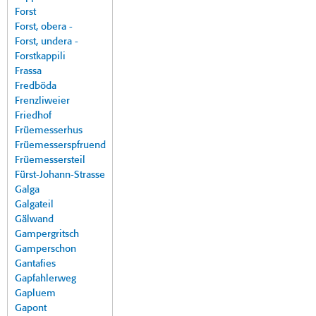
Forst
Forst, obera -
Forst, undera -
Forstkappili
Frassa
Fredböda
Frenzliweier
Friedhof
Früemesserhus
Früemesserspfruend
Früemessersteil
Fürst-Johann-Strasse
Galga
Galgateil
Gälwand
Gampergritsch
Gamperschon
Gantafies
Gapfahlerweg
Gapluem
Gapont