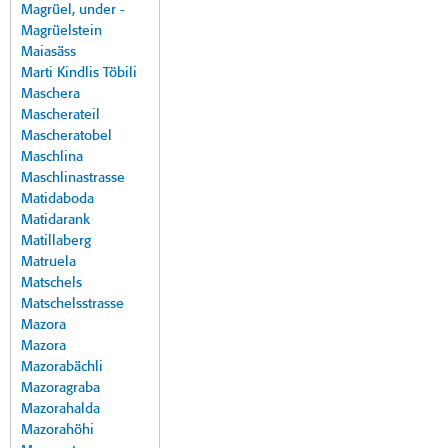
Magrüel, under -
Magrüelstein
Maiasäss
Marti Kindlis Töbili
Maschera
Mascherateil
Mascheratobel
Maschlina
Maschlinastrasse
Matidaboda
Matidarank
Matillaberg
Matruela
Matschels
Matschelsstrasse
Mazora
Mazora
Mazorabächli
Mazoragraba
Mazorahalda
Mazorahöhi