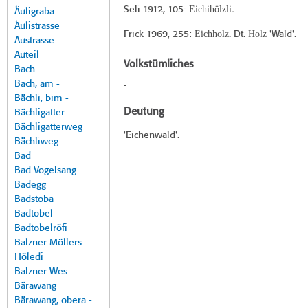
Eichihölzli
Seli 1912
, 105:
.
Äuligraba
Äulistrasse
Eichholz
Holz
Frick 1969
, 255:
. Dt.
'Wald'.
Austrasse
Auteil
Volkstümliches
Bach
Bach, am -
-
Bächli, bim -
Deutung
Bächligatter
Bächligatterweg
'Eichenwald'.
Bächliweg
Bad
Bad Vogelsang
Badegg
Badstoba
Badtobel
Badtobelröfi
Balzner Möllers
Höledi
Balzner Wes
Bärawang
Bärawang, obera -