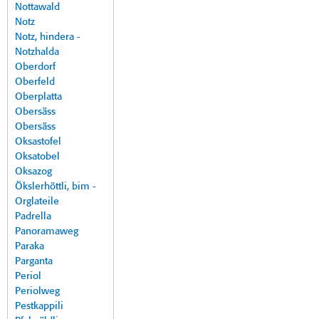
Nottawald
Notz
Notz, hindera -
Notzhalda
Oberdorf
Oberfeld
Oberplatta
Obersäss
Obersäss
Oksastofel
Oksatobel
Oksazog
Ökslerhöttli, bim -
Orglateile
Padrella
Panoramaweg
Paraka
Parganta
Periol
Periolweg
Pestkappili