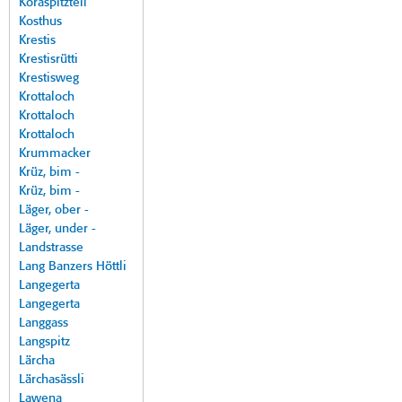
Koraspitzteil
Kosthus
Krestis
Krestisrütti
Krestisweg
Krottaloch
Krottaloch
Krottaloch
Krummacker
Krüz, bim -
Krüz, bim -
Läger, ober -
Läger, under -
Landstrasse
Lang Banzers Höttli
Langegerta
Langegerta
Langgass
Langspitz
Lärcha
Lärchasässli
Lawena