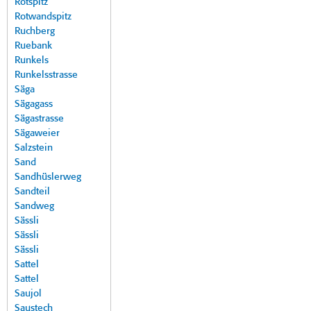
Rotspitz
Rotwandspitz
Ruchberg
Ruebank
Runkels
Runkelsstrasse
Säga
Sägagass
Sägastrasse
Sägaweier
Salzstein
Sand
Sandhüslerweg
Sandteil
Sandweg
Sässli
Sässli
Sässli
Sattel
Sattel
Saujol
Saustech