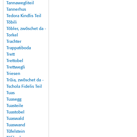
Tannawegliteil
Tannerhus
Tedora Kindlis Teil
Töbili
Töbler, zwöschet da -
Torkel
Trachter
Trappatiboda
Trett
Trettobel
Trettwegli
Triesen
Trüia, zwöschet da -
Tschola Fidelis Teil
Tuas
Tuasegg
Tuasteile
Tuastobel
Tuaswald
Tuaswand
Tüfelstein