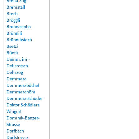
Breita Zog
Bremstall
Broch
Bröggli
Brunnastoba
Brünnili
Brünnilistech
Bsetzi
Büntli
Damm, im -
Delisrotsch
Deliszog
Demmera
Demmeraböchel
Demmerahöhi
Demmeratschoder
Doktor Schädlers
Wingert
Dominik-Banzer-
Strasse
Dorfbach
Dorfstrasse