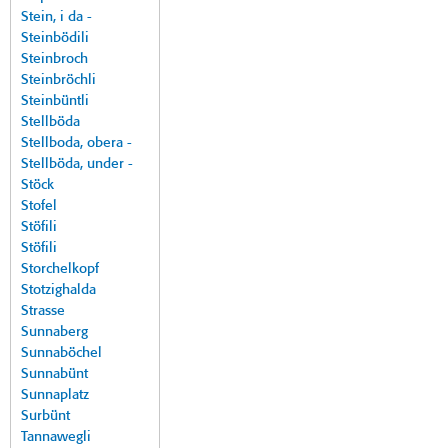
Stein, i da -
Steinbödili
Steinbroch
Steinbröchli
Steinbüntli
Stellböda
Stellboda, obera -
Stellböda, under -
Stöck
Stofel
Stöfili
Stöfili
Storchelkopf
Stotzighalda
Strasse
Sunnaberg
Sunnaböchel
Sunnabünt
Sunnaplatz
Surbünt
Tannawegli