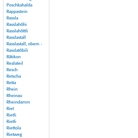
Poschkahalda
Rappastein
Rassla
Rasslahöhi
Rasslahöttli
Rasslastall
Rasslastall, obem -
Rasslatöbili
Rätikon
Realateil
Resch
Retscha
Retta
Rhein
Rheinau
Rheindamm
Riet
Rietli
Rietli
Riettola
Rietweg