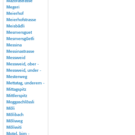
Mazorastrasse
Megeri
Meierhof
Meierhofstrasse
Meisbädli
Mesmersguet
Mesmersgüetli
Messina
Messinastrasse
Messweid
Messweid, ober -
Messweid, under -
Mesterweg
Mettatag, underem -
Mittagspitz
Mittlerspitz
Moggaschlössli
Möli
Mölibach
Möliweg
Möliwiti
Motel, bim -