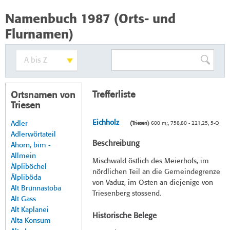
Namenbuch 1987 (Orts- und
Flurnamen)
Trefferliste
Ortsnamen von
Triesen
Eichholz
Adler
(Triesen)
600 m;, 758,80 - 221,25, 5-Q
Adlerwörtateil
Beschreibung
Ahorn, bim -
Allmein
Mischwald östlich des Meierhofs, im
Älpliböchel
nördlichen Teil an die Gemeindegrenze
Älpliböda
von Vaduz, im Osten an diejenige von
Alt Brunnastoba
Triesenberg stossend.
Alt Gass
Alt Kaplanei
Historische Belege
Alta Konsum