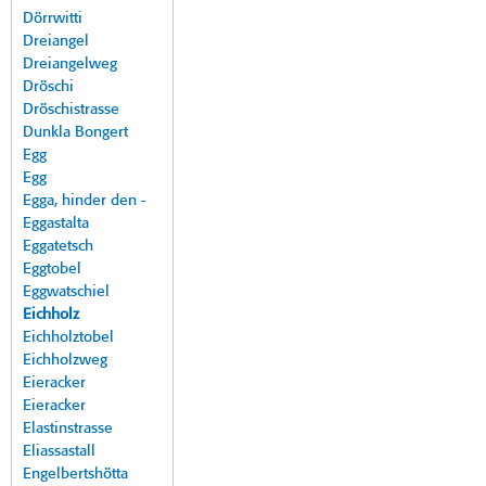
Dörrwitti
Dreiangel
Dreiangelweg
Dröschi
Dröschistrasse
Dunkla Bongert
Egg
Egg
Egga, hinder den -
Eggastalta
Eggatetsch
Eggtobel
Eggwatschiel
Eichholz
Eichholztobel
Eichholzweg
Eieracker
Eieracker
Elastinstrasse
Eliassastall
Engelbertshötta