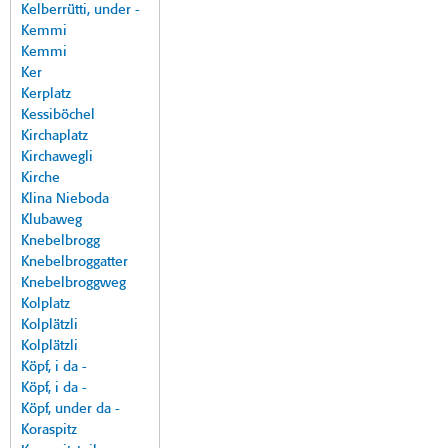
Kelberrütti, under -
Kemmi
Kemmi
Ker
Kerplatz
Kessiböchel
Kirchaplatz
Kirchawegli
Kirche
Klina Nieboda
Klubaweg
Knebelbrogg
Knebelbroggatter
Knebelbroggweg
Kolplatz
Kolplätzli
Kolplätzli
Köpf, i da -
Köpf, i da -
Köpf, under da -
Koraspitz