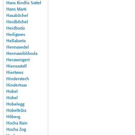
Hans Kindlis Sattel
Hans Marti
Hasaböchel
Heidböchel
Heidboda
Heiligwes
Hellabarta
Hennasedel
Hennawibliboda
Herawingert
Hienzastall
Hiertwes
Hinderstech
Hindertuas
Hobel
Hobel
Hobelegg
Hobeltrüia
Höberg
Hocha Rain
Hocha Zog