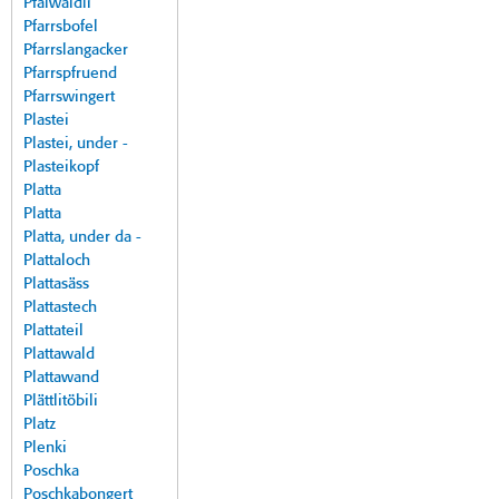
Pfalwäldli
Pfarrsbofel
Pfarrslangacker
Pfarrspfruend
Pfarrswingert
Plastei
Plastei, under -
Plasteikopf
Platta
Platta
Platta, under da -
Plattaloch
Plattasäss
Plattastech
Plattateil
Plattawald
Plattawand
Plättlitöbili
Platz
Plenki
Poschka
Poschkabongert