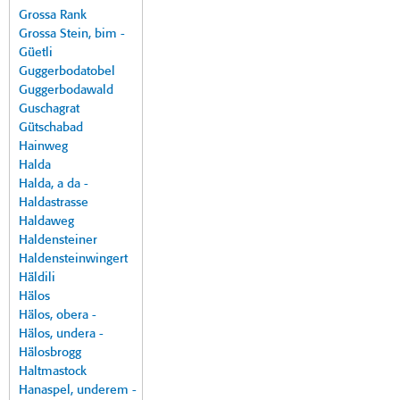
Grossa Rank
Grossa Stein, bim -
Güetli
Guggerbodatobel
Guggerbodawald
Guschagrat
Gütschabad
Hainweg
Halda
Halda, a da -
Haldastrasse
Haldaweg
Haldensteiner
Haldensteinwingert
Häldili
Hälos
Hälos, obera -
Hälos, undera -
Hälosbrogg
Haltmastock
Hanaspel, underem -