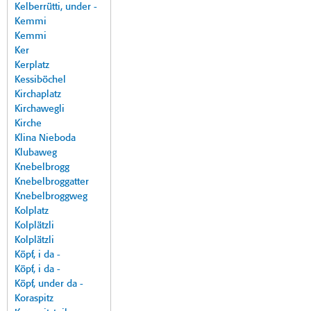
Kelberrütti, under -
Kemmi
Kemmi
Ker
Kerplatz
Kessiböchel
Kirchaplatz
Kirchawegli
Kirche
Klina Nieboda
Klubaweg
Knebelbrogg
Knebelbroggatter
Knebelbroggweg
Kolplatz
Kolplätzli
Kolplätzli
Köpf, i da -
Köpf, i da -
Köpf, under da -
Koraspitz