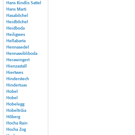
Hans Kindlis Sattel
Hans Marti
Hasaböchel
Heidböchel
Heidboda
Heiligwes
Hellabarta
Hennasedel
Hennawibliboda
Herawingert
Hienzastall
Hiertwes
Hinderstech
Hindertuas
Hobel
Hobel
Hobelegg
Hobeltrüia
Höberg
Hocha Rain
Hocha Zog