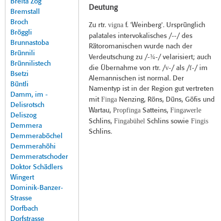
Breita Zog
Deutung
Bremstall
Broch
vigna
Zu rtr.
f. 'Weinberg'. Ursprünglich
Bröggli
--
palatales intervokalisches /
/ des
Brunnastoba
Rätoromanischen wurde nach der
Brünnili
-¾-
Verdeutschung zu /
/ velarisiert; auch
Brünnilistech
v-
f-
die Übernahme von rtr. /
/ als /
/ im
Bsetzi
Alemannischen ist normal. Der
Büntli
Namentyp ist in der Region gut vertreten
Damm, im -
Finga
mit
Nenzing, Röns, Düns, Göfis und
Delisrotsch
Propfinga
Fingawerle
Wartau,
Satteins,
Deliszog
Fingabühel
Fingis
Schlins,
Schlins sowie
Demmera
Schlins.
Demmeraböchel
Demmerahöhi
Demmeratschoder
Doktor Schädlers
Wingert
Dominik-Banzer-
Strasse
Dorfbach
Dorfstrasse