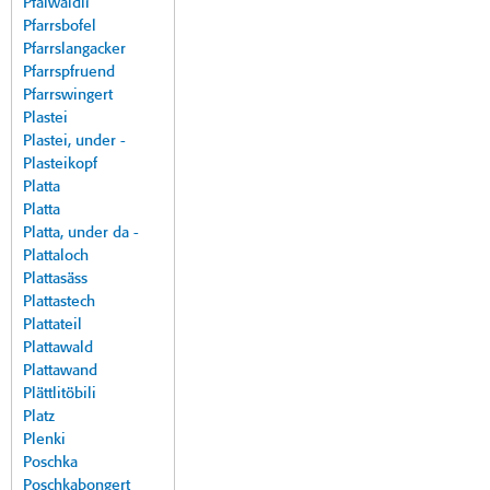
Pfalwäldli
Pfarrsbofel
Pfarrslangacker
Pfarrspfruend
Pfarrswingert
Plastei
Plastei, under -
Plasteikopf
Platta
Platta
Platta, under da -
Plattaloch
Plattasäss
Plattastech
Plattateil
Plattawald
Plattawand
Plättlitöbili
Platz
Plenki
Poschka
Poschkabongert