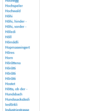
Hochegg
Hochspeler
Hochwald
Höhi
Höhi, hinder -
Höhi, vorder -
Höledi
Höll
Hömädli
Hopmaswingert
Höres
Horn
Hörüttena
Hörütti
Hörütti
Hörütti
Hostet
Hötta, ob der -
Hundsbach
Hundssacksässli
Iesförkli
Industriestrasse