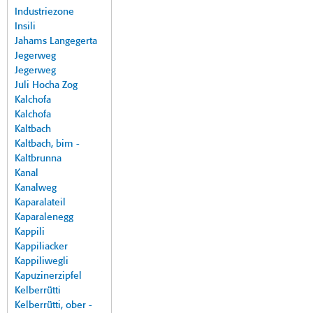
Industriezone
Insili
Jahams Langegerta
Jegerweg
Jegerweg
Juli Hocha Zog
Kalchofa
Kalchofa
Kaltbach
Kaltbach, bim -
Kaltbrunna
Kanal
Kanalweg
Kaparalateil
Kaparalenegg
Kappili
Kappiliacker
Kappiliwegli
Kapuzinerzipfel
Kelberrütti
Kelberrütti, ober -