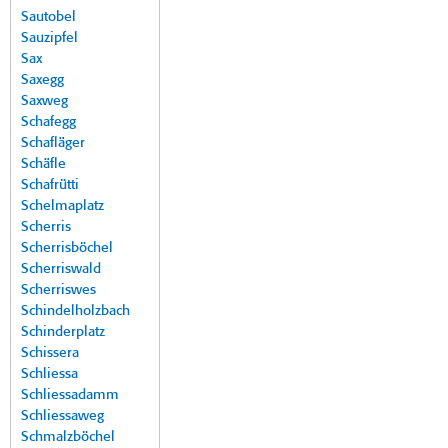
Sautobel
Sauzipfel
Sax
Saxegg
Saxweg
Schafegg
Schafläger
Schäfle
Schafrütti
Schelmaplatz
Scherris
Scherrisböchel
Scherriswald
Scherriswes
Schindelholzbach
Schinderplatz
Schissera
Schliessa
Schliessadamm
Schliessaweg
Schmalzböchel