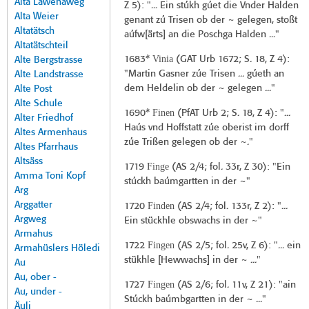
Alta Lawenaweg
Z 5): "... Ein stúkh gúet die Vnder Halden
Alta Weier
genant zú Trisen ob der ~ gelegen, stoßt
Altatätsch
aúfw[ärts] an die Poschga Halden ..."
Altatätschteil
Vinia
1683*
(
GAT Urb 1672
; S. 18, Z 4):
Alte Bergstrasse
"Martin Gasner zúe Trisen ... gúeth an
Alte Landstrasse
dem Heldelin ob der ~ gelegen ..."
Alte Post
Alte Schule
Finen
1690*
(
PfAT Urb 2
; S. 18, Z 4): "...
Alter Friedhof
Haús vnd Hoffstatt zúe oberist im dorff
Altes Armenhaus
zúe Trißen gelegen ob der ~."
Altes Pfarrhaus
Altsäss
Finge
1719
(
AS 2/4
; fol. 33r, Z 30): "Ein
Amma Toni Kopf
stúckh baúmgartten in der ~"
Arg
Arggatter
Finden
1720
(
AS 2/4
; fol. 133r, Z 2): "...
Argweg
Ein stückhle obswachs in der ~"
Armahus
Fingen
1722
(
AS 2/5
; fol. 25v, Z 6): "... ein
Armahüslers Höledi
stükhle [Hewwachs] in der ~ ..."
Au
Au, ober -
Fingen
1727
(
AS 2/6
; fol. 11v, Z 21): "ain
Au, under -
Stúckh baúmbgartten in der ~ ..."
Äuli