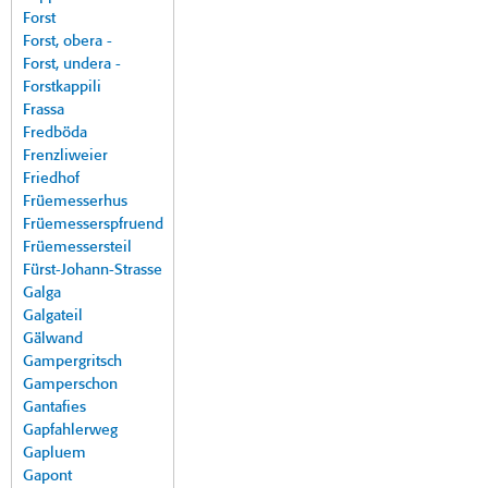
Forst
Forst, obera -
Forst, undera -
Forstkappili
Frassa
Fredböda
Frenzliweier
Friedhof
Früemesserhus
Früemesserspfruend
Früemessersteil
Fürst-Johann-Strasse
Galga
Galgateil
Gälwand
Gampergritsch
Gamperschon
Gantafies
Gapfahlerweg
Gapluem
Gapont