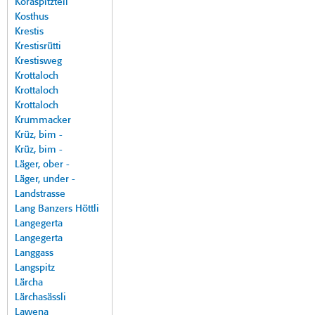
Koraspitzteil
Kosthus
Krestis
Krestisrütti
Krestisweg
Krottaloch
Krottaloch
Krottaloch
Krummacker
Krüz, bim -
Krüz, bim -
Läger, ober -
Läger, under -
Landstrasse
Lang Banzers Höttli
Langegerta
Langegerta
Langgass
Langspitz
Lärcha
Lärchasässli
Lawena