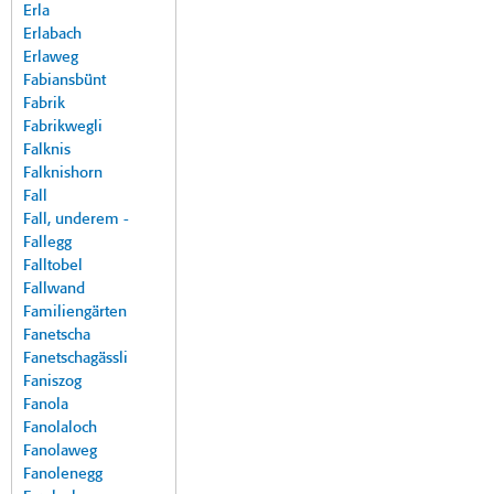
Erla
Erlabach
Erlaweg
Fabiansbünt
Fabrik
Fabrikwegli
Falknis
Falknishorn
Fall
Fall, underem -
Fallegg
Falltobel
Fallwand
Familiengärten
Fanetscha
Fanetschagässli
Faniszog
Fanola
Fanolaloch
Fanolaweg
Fanolenegg