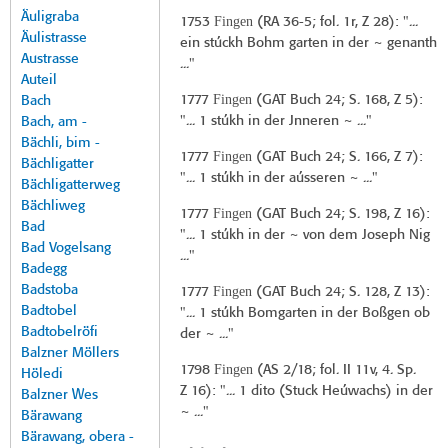
Äuligraba
Fingen
1753
(
RA 36-5
; fol. 1r, Z 28): "...
Äulistrasse
ein stúckh Bohm garten in der ~ genanth
Austrasse
..."
Auteil
Fingen
1777
(
GAT Buch 24
; S. 168, Z 5):
Bach
"... 1 stúkh in der Jnneren ~ ..."
Bach, am -
Bächli, bim -
Fingen
1777
(
GAT Buch 24
; S. 166, Z 7):
Bächligatter
"... 1 stúkh in der aússeren ~ ..."
Bächligatterweg
Bächliweg
Fingen
1777
(
GAT Buch 24
; S. 198, Z 16):
Bad
"... 1 stúkh in der ~ von dem Joseph Nig
Bad Vogelsang
..."
Badegg
Badstoba
Fingen
1777
(
GAT Buch 24
; S. 128, Z 13):
Badtobel
"... 1 stúkh Bomgarten in der Boßgen ob
Badtobelröfi
der ~ ..."
Balzner Möllers
Fingen
1798
(
AS 2/18
; fol. II 11v, 4. Sp.
Höledi
Z 16): "... 1 dito (Stuck Heúwachs) in der
Balzner Wes
~ ..."
Bärawang
Bärawang, obera -