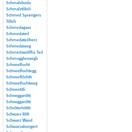
Schmalzboda
Schmalztöbili
Schmed Sprengers
Töbili
Schmedagass
Schmedateil
Schmedateilherz
Schmedaweg
Schmedawölflis Teil
Schmogglerwegli
Schneeflocht
Schneeflochtegg
Schneeflöchtli
Schneeflochtweg
Schneetäli
Schneggarütti
Schneggarütti
Schröterhöttli
Schwarz Röfi
Schwarz Wand
Schwarzabongert