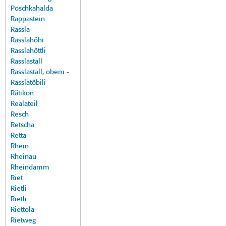
Poschkahalda
Rappastein
Rassla
Rasslahöhi
Rasslahöttli
Rasslastall
Rasslastall, obem -
Rasslatöbili
Rätikon
Realateil
Resch
Retscha
Retta
Rhein
Rheinau
Rheindamm
Riet
Rietli
Rietli
Riettola
Rietweg