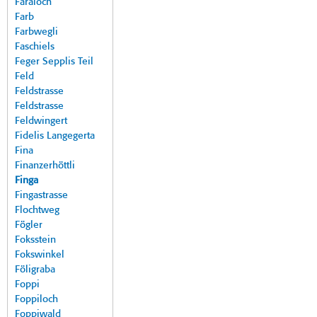
Faraloch
Farb
Farbwegli
Faschiels
Feger Sepplis Teil
Feld
Feldstrasse
Feldstrasse
Feldwingert
Fidelis Langegerta
Fina
Finanzerhöttli
Finga
Fingastrasse
Flochtweg
Fögler
Foksstein
Fokswinkel
Föligraba
Foppi
Foppiloch
Foppiwald