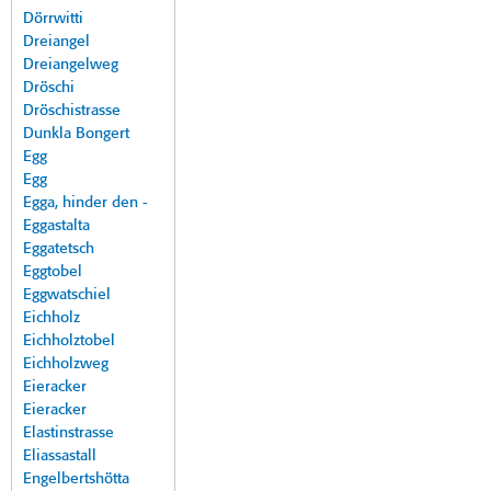
Dörrwitti
Dreiangel
Dreiangelweg
Dröschi
Dröschistrasse
Dunkla Bongert
Egg
Egg
Egga, hinder den -
Eggastalta
Eggatetsch
Eggtobel
Eggwatschiel
Eichholz
Eichholztobel
Eichholzweg
Eieracker
Eieracker
Elastinstrasse
Eliassastall
Engelbertshötta