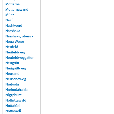
Motterna
Motternawand
Münz
Naaf
Nachtweid
Nasshaka
Nasshaka, obera -
Neua Weier
Neufeld
Neufeldweg
Neufeldweggatter
Neugrütt
Neugrüttweg
Neusand
Neusandweg
Nieboda
Niebodahalda
Niggabünt
Notfritzawald
Nottabädli
Nottamöli