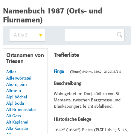
Namenbuch 1987 (Orts- und
Flurnamen)
Trefferliste
Ortsnamen von
Triesen
Finga
Adler
(Triesen)
540 m;, 759,0 - 219,3, 5/6-S
Adlerwörtateil
Beschreibung
Ahorn, bim -
Allmein
Wohngebiet im Dorf, südlich von St.
Älpliböchel
Mamerta, zwischen Bergstrasse und
Älpliböda
Blankabongert, leicht abfallend.
Alt Brunnastoba
Alt Gass
Historische Belege
Alt Kaplanei
Alta Konsum
Finien
1642* (
1666*
)
(PfAT Urb 1; S. 23,