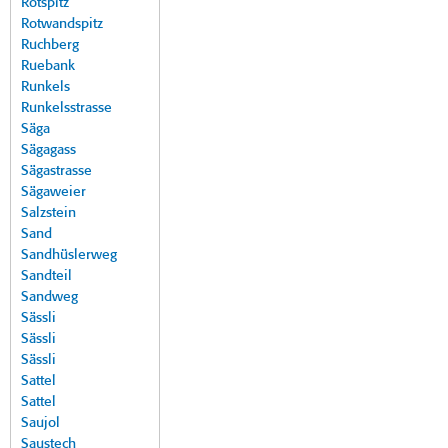
Rotspitz
Rotwandspitz
Ruchberg
Ruebank
Runkels
Runkelsstrasse
Säga
Sägagass
Sägastrasse
Sägaweier
Salzstein
Sand
Sandhüslerweg
Sandteil
Sandweg
Sässli
Sässli
Sässli
Sattel
Sattel
Saujol
Saustech