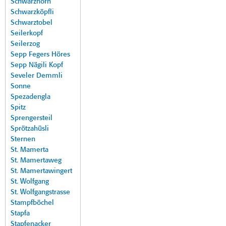
Schwarzhorn
Schwarzköpfli
Schwarztobel
Seilerkopf
Seilerzog
Sepp Fegers Höres
Sepp Nägili Kopf
Seveler Demmli
Sonne
Spezadengla
Spitz
Sprengersteil
Sprötzahüsli
Sternen
St. Mamerta
St. Mamertaweg
St. Mamertawingert
St. Wolfgang
St. Wolfgangstrasse
Stampfböchel
Stapfa
Stapfenacker