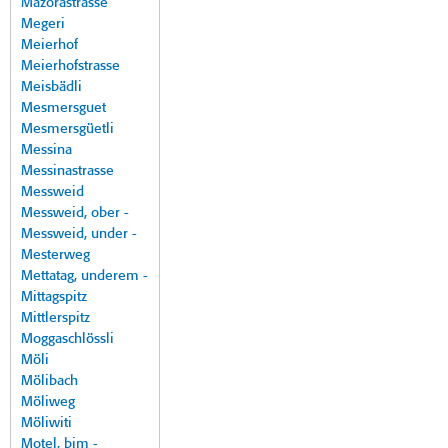
Mazorastrasse
Megeri
Meierhof
Meierhofstrasse
Meisbädli
Mesmersguet
Mesmersgüetli
Messina
Messinastrasse
Messweid
Messweid, ober -
Messweid, under -
Mesterweg
Mettatag, underem -
Mittagspitz
Mittlerspitz
Moggaschlössli
Möli
Mölibach
Möliweg
Möliwiti
Motel, bim -