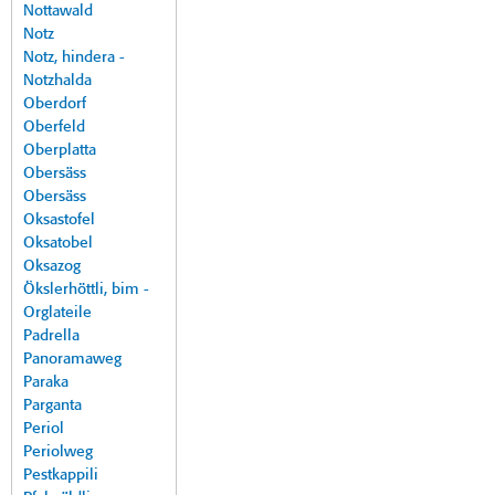
Nottawald
Notz
Notz, hindera -
Notzhalda
Oberdorf
Oberfeld
Oberplatta
Obersäss
Obersäss
Oksastofel
Oksatobel
Oksazog
Ökslerhöttli, bim -
Orglateile
Padrella
Panoramaweg
Paraka
Parganta
Periol
Periolweg
Pestkappili