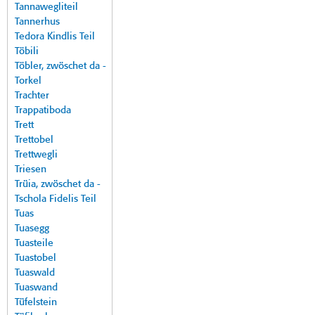
Tannawegliteil
Tannerhus
Tedora Kindlis Teil
Töbili
Töbler, zwöschet da -
Torkel
Trachter
Trappatiboda
Trett
Trettobel
Trettwegli
Triesen
Trüia, zwöschet da -
Tschola Fidelis Teil
Tuas
Tuasegg
Tuasteile
Tuastobel
Tuaswald
Tuaswand
Tüfelstein