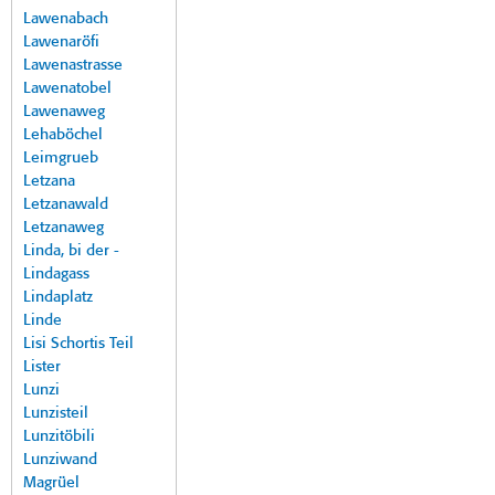
Lawenabach
Lawenaröfi
Lawenastrasse
Lawenatobel
Lawenaweg
Lehaböchel
Leimgrueb
Letzana
Letzanawald
Letzanaweg
Linda, bi der -
Lindagass
Lindaplatz
Linde
Lisi Schortis Teil
Lister
Lunzi
Lunzisteil
Lunzitöbili
Lunziwand
Magrüel