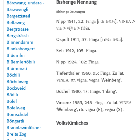
Bisherige Nennung
Bärawang, undera -
Bärawengli
Bisherige Deutungen
Bargetzisteil
Finga
i dr fi¾½
VINEA
Nipp 1911
, 22:
[
].
>
Bellaweg
via
vi̝¾a
fi¾a
>
>
.
Bergstrasse
Bergsträssli
Finga
i d¼r fi¾a
Ospelt 1911
, 37:
[
].
Binnendamm
Blankabongert
Finga
Seli 1912
, 105:
.
Blüemler
Finga
Blüemlertöbili
Nipp 1924
, 102:
.
Blumenau
Finga
Tiefenthaler 1968
, 95:
. Zu lat.
Böchili
VINEA
vigna, vegna
, rtr.
'Weinberg'.
Böchiliweg
Bockweid
Finge
Büchel 1980
, 17:
. 'Infang'.
Bödili
Bofel
Finga
VINEA
Vincenz 1983
, 248:
. Zu lat.
Bofelweg
vigna
vegna
'Weinberg', rtr.
(E),
(S).
Bomschuel
Böngertli
Volkstümliches
Branntawinlöcher
-
Breita Zog