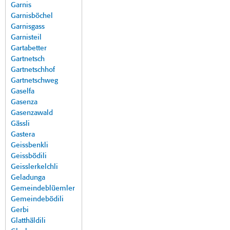
Garnis
Garnisböchel
Garnisgass
Garnisteil
Gartabetter
Gartnetsch
Gartnetschhof
Gartnetschweg
Gaselfa
Gasenza
Gasenzawald
Gässli
Gastera
Geissbenkli
Geissbödili
Geisslerkelchli
Geladunga
Gemeindeblüemler
Gemeindebödili
Gerbi
Glatthäldili