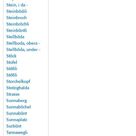
Stein, i da -
Steinbödili
Steinbroch
Steinbröchli
Steinbüntli
Stellböda
Stellboda, obera -
Stellböda, under -
Stöck
Stofel
Stöfili
Stöfili
Storchelkopf
Stotzighalda
Strasse
Sunnaberg
Sunnaböchel
Sunnabünt
Sunnaplatz
Surbünt
Tannawegli