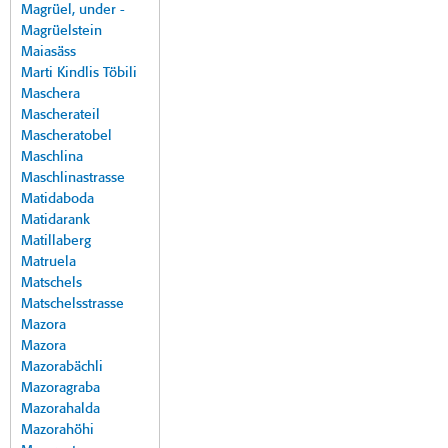
Magrüel, under -
Magrüelstein
Maiasäss
Marti Kindlis Töbili
Maschera
Mascherateil
Mascheratobel
Maschlina
Maschlinastrasse
Matidaboda
Matidarank
Matillaberg
Matruela
Matschels
Matschelsstrasse
Mazora
Mazora
Mazorabächli
Mazoragraba
Mazorahalda
Mazorahöhi