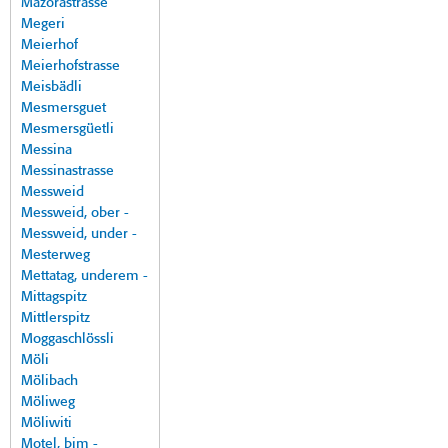
Mazorastrasse
Megeri
Meierhof
Meierhofstrasse
Meisbädli
Mesmersguet
Mesmersgüetli
Messina
Messinastrasse
Messweid
Messweid, ober -
Messweid, under -
Mesterweg
Mettatag, underem -
Mittagspitz
Mittlerspitz
Moggaschlössli
Möli
Mölibach
Möliweg
Möliwiti
Motel, bim -