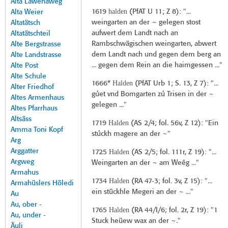
Alta Lawenaweg
halden
1619
(
PfAT U 11
; Z 8): "...
Alta Weier
weingarten an der ~ gelegen stost
Altatätsch
aufwert dem Landt nach an
Altatätschteil
Rambschwägischen weingarten, abwert
Alte Bergstrasse
dem Landt nach und gegen dem berg an
Alte Landstrasse
... gegen dem Rein an die haimgessen ..."
Alte Post
Alte Schule
Halden
1666*
(
PfAT Urb 1
; S. 13, Z 7): "...
Alter Friedhof
gúet vnd Bomgarten zú Trisen in der ~
Altes Armenhaus
gelegen ..."
Altes Pfarrhaus
Altsäss
Halden
1719
(
AS 2/4
; fol. 56v, Z 12): "Ein
Amma Toni Kopf
stúckh magere an der ~"
Arg
Arggatter
Halden
1725
(
AS 2/5
; fol. 111r, Z 19): "...
Argweg
Weingarten an der ~ am Weêg ..."
Armahus
Halden
1734
(
RA 47-3
; fol. 3v, Z 15): "...
Armahüslers Höledi
ein stückhle Megeri an der ~ ..."
Au
Au, ober -
Halden
1765
(
RA 44/I/6
; fol. 2r, Z 19): "1
Au, under -
Stuck heüew wax an der ~."
Äuli