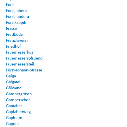
Forst
Forst, obera -
Forst, undera -
Forstkappili
Frassa
Fredböda
Frenzliweier
Friedhof
Früemesserhus
Früemesserspfruend
Früemessersteil
Fürst-Johann-Strasse
Galga
Galgateil
Gälwand
Gampergritsch
Gamperschon
Gantafies
Gapfahlerweg
Gapluem
Gapont