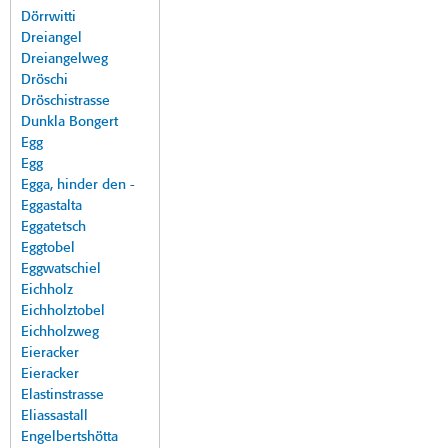
Dörrwitti
Dreiangel
Dreiangelweg
Dröschi
Dröschistrasse
Dunkla Bongert
Egg
Egg
Egga, hinder den -
Eggastalta
Eggatetsch
Eggtobel
Eggwatschiel
Eichholz
Eichholztobel
Eichholzweg
Eieracker
Eieracker
Elastinstrasse
Eliassastall
Engelbertshötta