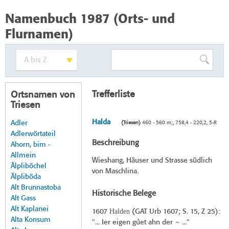
Namenbuch 1987 (Orts- und
Flurnamen)
Trefferliste
Ortsnamen von
Triesen
Halda
Adler
(Triesen)
460 - 560 m;, 758,4 - 220,2, 5-R
Adlerwörtateil
Beschreibung
Ahorn, bim -
Allmein
Wieshang, Häuser und Strasse südlich
Älpliböchel
von Maschlina.
Älpliböda
Alt Brunnastoba
Historische Belege
Alt Gass
Alt Kaplanei
Halden
1607
(
GAT Urb 1607
; S. 15, Z 25):
Alta Konsum
"... Ier eigen gúet ahn der ~ ..."