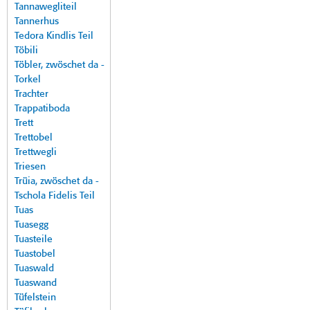
Tannawegliteil
Tannerhus
Tedora Kindlis Teil
Töbili
Töbler, zwöschet da -
Torkel
Trachter
Trappatiboda
Trett
Trettobel
Trettwegli
Triesen
Trüia, zwöschet da -
Tschola Fidelis Teil
Tuas
Tuasegg
Tuasteile
Tuastobel
Tuaswald
Tuaswand
Tüfelstein