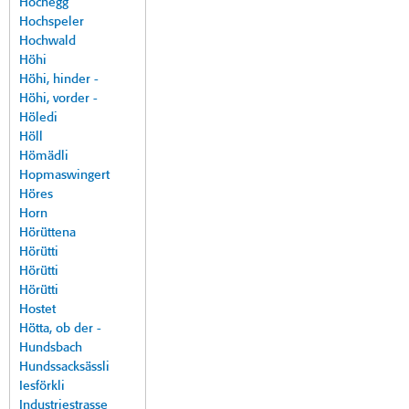
Hochegg
Hochspeler
Hochwald
Höhi
Höhi, hinder -
Höhi, vorder -
Höledi
Höll
Hömädli
Hopmaswingert
Höres
Horn
Hörüttena
Hörütti
Hörütti
Hörütti
Hostet
Hötta, ob der -
Hundsbach
Hundssacksässli
Iesförkli
Industriestrasse