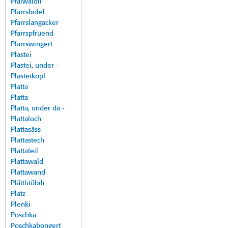
Pfalwäldli
Pfarrsbofel
Pfarrslangacker
Pfarrspfruend
Pfarrswingert
Plastei
Plastei, under -
Plasteikopf
Platta
Platta
Platta, under da -
Plattaloch
Plattasäss
Plattastech
Plattateil
Plattawald
Plattawand
Plättlitöbili
Platz
Plenki
Poschka
Poschkabongert