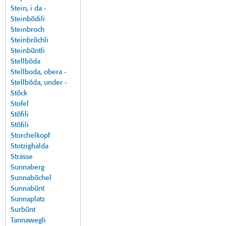
Stein, i da -
Steinbödili
Steinbroch
Steinbröchli
Steinbüntli
Stellböda
Stellboda, obera -
Stellböda, under -
Stöck
Stofel
Stöfili
Stöfili
Storchelkopf
Stotzighalda
Strasse
Sunnaberg
Sunnaböchel
Sunnabünt
Sunnaplatz
Surbünt
Tannawegli