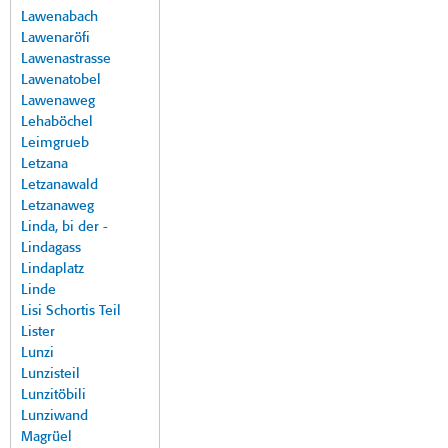
Lawenabach
Lawenaröfi
Lawenastrasse
Lawenatobel
Lawenaweg
Lehaböchel
Leimgrueb
Letzana
Letzanawald
Letzanaweg
Linda, bi der -
Lindagass
Lindaplatz
Linde
Lisi Schortis Teil
Lister
Lunzi
Lunzisteil
Lunzitöbili
Lunziwand
Magrüel