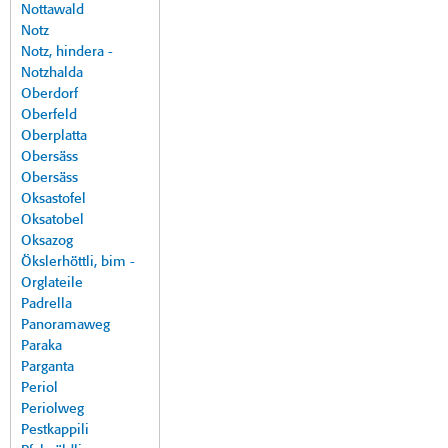
Nottawald
Notz
Notz, hindera -
Notzhalda
Oberdorf
Oberfeld
Oberplatta
Obersäss
Obersäss
Oksastofel
Oksatobel
Oksazog
Ökslerhöttli, bim -
Orglateile
Padrella
Panoramaweg
Paraka
Parganta
Periol
Periolweg
Pestkappili