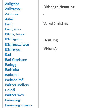
Äuligraba
Bisherige Nennung
Äulistrasse
Austrasse
-
Auteil
Volkstümliches
Bach
Bach, am -
-
Bächli, bim -
Bächligatter
Deutung
Bächligatterweg
'Abhang'.
Bächliweg
Bad
Bad Vogelsang
Badegg
Badstoba
Badtobel
Badtobelröfi
Balzner Möllers
Höledi
Balzner Wes
Bärawang
Bärawang, obera -