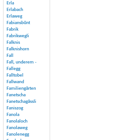
Erla
Erlabach
Erlaweg
Fabiansbünt
Fabrik
Fabrikwegli
Falknis
Falknishorn
Fall
Fall, underem -
Fallegg
Falltobel
Fallwand
Familiengärten
Fanetscha
Fanetschagässli
Faniszog
Fanola
Fanolaloch
Fanolaweg
Fanolenegg