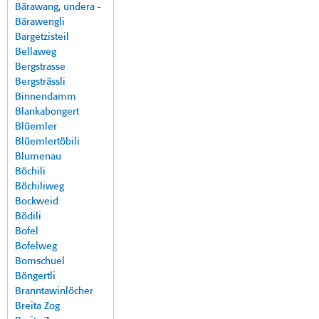
Bärawang, undera -
Bärawengli
Bargetzisteil
Bellaweg
Bergstrasse
Bergsträssli
Binnendamm
Blankabongert
Blüemler
Blüemlertöbili
Blumenau
Böchili
Böchiliweg
Bockweid
Bödili
Bofel
Bofelweg
Bomschuel
Böngertli
Branntawinlöcher
Breita Zog