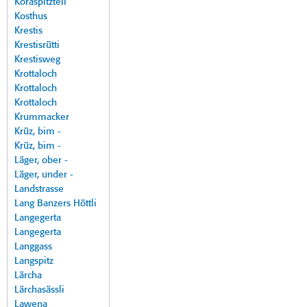
Koraspitzteil
Kosthus
Krestis
Krestisrütti
Krestisweg
Krottaloch
Krottaloch
Krottaloch
Krummacker
Krüz, bim -
Krüz, bim -
Läger, ober -
Läger, under -
Landstrasse
Lang Banzers Höttli
Langegerta
Langegerta
Langgass
Langspitz
Lärcha
Lärchasässli
Lawena