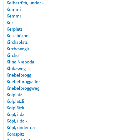
Kelberrütti, under -
Kemmi
Kemmi
Ker
Kerplatz
Kessiböchel
Kirchaplatz
Kirchawegli
Kirche
Klina Nieboda
Klubaweg
Knebelbrogg
Knebelbroggatter
Knebelbroggweg
Kolplatz
Kolplätzli
Kolplätzli
Köpf, i da -
Köpf, i da -
Köpf, under da -
Koraspitz