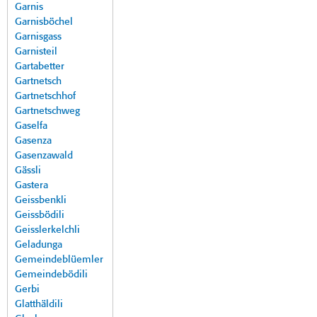
Garnis
Garnisböchel
Garnisgass
Garnisteil
Gartabetter
Gartnetsch
Gartnetschhof
Gartnetschweg
Gaselfa
Gasenza
Gasenzawald
Gässli
Gastera
Geissbenkli
Geissbödili
Geisslerkelchli
Geladunga
Gemeindeblüemler
Gemeindebödili
Gerbi
Glatthäldili