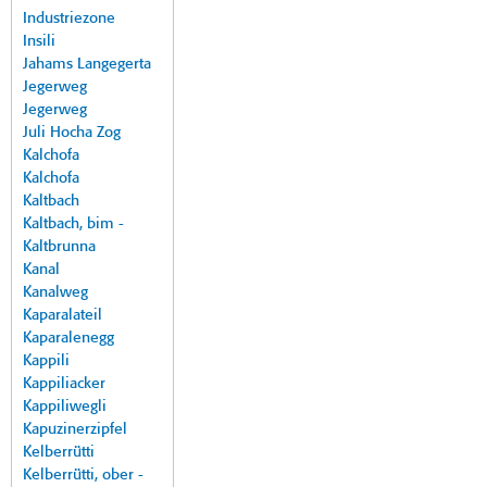
Industriezone
Insili
Jahams Langegerta
Jegerweg
Jegerweg
Juli Hocha Zog
Kalchofa
Kalchofa
Kaltbach
Kaltbach, bim -
Kaltbrunna
Kanal
Kanalweg
Kaparalateil
Kaparalenegg
Kappili
Kappiliacker
Kappiliwegli
Kapuzinerzipfel
Kelberrütti
Kelberrütti, ober -