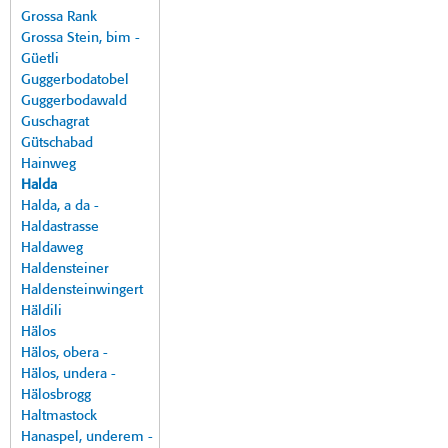
Grossa Rank
Grossa Stein, bim -
Güetli
Guggerbodatobel
Guggerbodawald
Guschagrat
Gütschabad
Hainweg
Halda
Halda, a da -
Haldastrasse
Haldaweg
Haldensteiner
Haldensteinwingert
Häldili
Hälos
Hälos, obera -
Hälos, undera -
Hälosbrogg
Haltmastock
Hanaspel, underem -