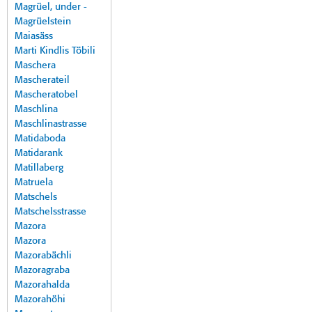
Magrüel, under -
Magrüelstein
Maiasäss
Marti Kindlis Töbili
Maschera
Mascherateil
Mascheratobel
Maschlina
Maschlinastrasse
Matidaboda
Matidarank
Matillaberg
Matruela
Matschels
Matschelsstrasse
Mazora
Mazora
Mazorabächli
Mazoragraba
Mazorahalda
Mazorahöhi