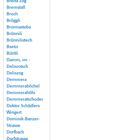
Breita Zog
Bremstall
Broch
Bröggli
Brunnastoba
Brünnili
Brünnilistech
Bsetzi
Büntli
Damm, im -
Delisrotsch
Deliszog
Demmera
Demmeraböchel
Demmerahöhi
Demmeratschoder
Doktor Schädlers
Wingert
Dominik-Banzer-
Strasse
Dorfbach
Dorfstrasse