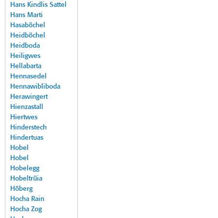
Hans Kindlis Sattel
Hans Marti
Hasaböchel
Heidböchel
Heidboda
Heiligwes
Hellabarta
Hennasedel
Hennawibliboda
Herawingert
Hienzastall
Hiertwes
Hinderstech
Hindertuas
Hobel
Hobel
Hobelegg
Hobeltrüia
Höberg
Hocha Rain
Hocha Zog