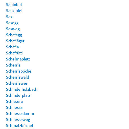
Sautobel
Sauzipfel
Sax
Saxegg
Saxweg
Schafegg
Schafläger
Schäfle
Schafrütti
Schelmaplatz
Scherris
Scherrisböchel
Scherriswald
Scherriswes
Schindelholzbach
Schinderplatz
Schissera
Schliessa
Schliessadamm
Schliessaweg
Schmalzböchel