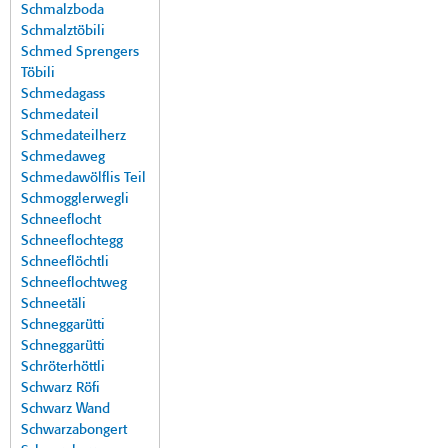
Schmalzboda
Schmalztöbili
Schmed Sprengers
Töbili
Schmedagass
Schmedateil
Schmedateilherz
Schmedaweg
Schmedawölflis Teil
Schmogglerwegli
Schneeflocht
Schneeflochtegg
Schneeflöchtli
Schneeflochtweg
Schneetäli
Schneggarütti
Schneggarütti
Schröterhöttli
Schwarz Röfi
Schwarz Wand
Schwarzabongert