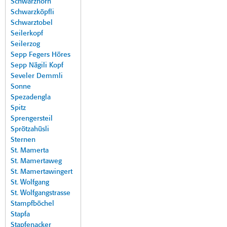
Schwarzhorn
Schwarzköpfli
Schwarztobel
Seilerkopf
Seilerzog
Sepp Fegers Höres
Sepp Nägili Kopf
Seveler Demmli
Sonne
Spezadengla
Spitz
Sprengersteil
Sprötzahüsli
Sternen
St. Mamerta
St. Mamertaweg
St. Mamertawingert
St. Wolfgang
St. Wolfgangstrasse
Stampfböchel
Stapfa
Stapfenacker