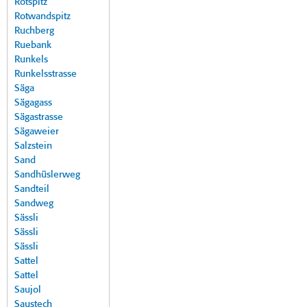
Rotspitz
Rotwandspitz
Ruchberg
Ruebank
Runkels
Runkelsstrasse
Säga
Sägagass
Sägastrasse
Sägaweier
Salzstein
Sand
Sandhüslerweg
Sandteil
Sandweg
Sässli
Sässli
Sässli
Sattel
Sattel
Saujol
Saustech