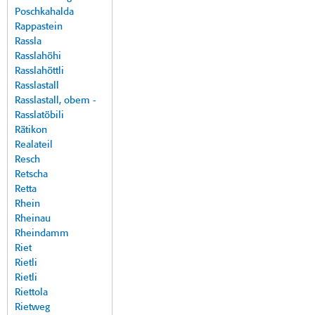
Poschkahalda
Rappastein
Rassla
Rasslahöhi
Rasslahöttli
Rasslastall
Rasslastall, obem -
Rasslatöbili
Rätikon
Realateil
Resch
Retscha
Retta
Rhein
Rheinau
Rheindamm
Riet
Rietli
Rietli
Riettola
Rietweg