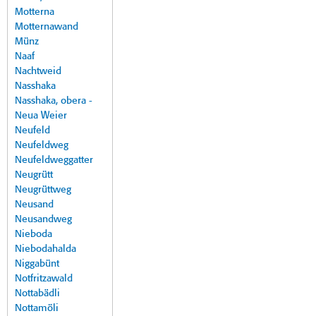
Motterna
Motternawand
Münz
Naaf
Nachtweid
Nasshaka
Nasshaka, obera -
Neua Weier
Neufeld
Neufeldweg
Neufeldweggatter
Neugrütt
Neugrüttweg
Neusand
Neusandweg
Nieboda
Niebodahalda
Niggabünt
Notfritzawald
Nottabädli
Nottamöli