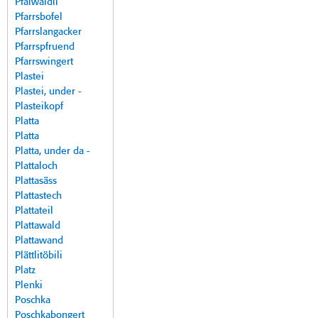
Pfalwäldli
Pfarrsbofel
Pfarrslangacker
Pfarrspfruend
Pfarrswingert
Plastei
Plastei, under -
Plasteikopf
Platta
Platta
Platta, under da -
Plattaloch
Plattasäss
Plattastech
Plattateil
Plattawald
Plattawand
Plättlitöbili
Platz
Plenki
Poschka
Poschkabongert