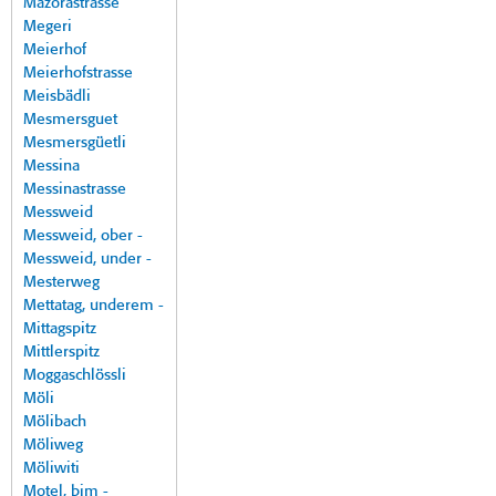
Mazorastrasse
Megeri
Meierhof
Meierhofstrasse
Meisbädli
Mesmersguet
Mesmersgüetli
Messina
Messinastrasse
Messweid
Messweid, ober -
Messweid, under -
Mesterweg
Mettatag, underem -
Mittagspitz
Mittlerspitz
Moggaschlössli
Möli
Mölibach
Möliweg
Möliwiti
Motel, bim -