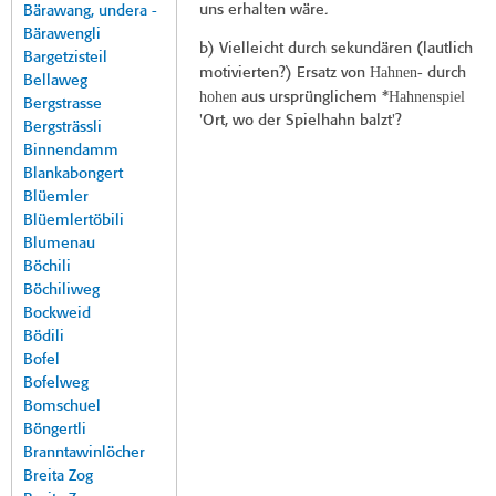
uns erhalten wäre.
Bärawang, undera -
Bärawengli
b) Vielleicht durch sekundären (lautlich
Bargetzisteil
Hahnen-
motivierten?) Ersatz von
durch
Bellaweg
hohen
Hahnenspiel
aus ursprünglichem *
Bergstrasse
'Ort, wo der Spielhahn balzt'?
Bergsträssli
Binnendamm
Blankabongert
Blüemler
Blüemlertöbili
Blumenau
Böchili
Böchiliweg
Bockweid
Bödili
Bofel
Bofelweg
Bomschuel
Böngertli
Branntawinlöcher
Breita Zog