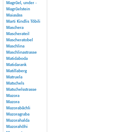
Magrüel, under -
Magrüelstein
Maiasäss
Marti Kindlis Töbili
Maschera
Mascherateil
Mascheratobel
Maschlina
Maschlinastrasse
Matidaboda
Matidarank
Matillaberg
Matruela
Matschels
Matschelsstrasse
Mazora
Mazora
Mazorabächli
Mazoragraba
Mazorahalda
Mazorahöhi