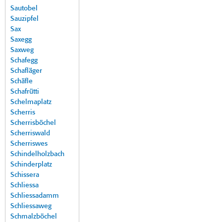
Sautobel
Sauzipfel
Sax
Saxegg
Saxweg
Schafegg
Schafläger
Schäfle
Schafrütti
Schelmaplatz
Scherris
Scherrisböchel
Scherriswald
Scherriswes
Schindelholzbach
Schinderplatz
Schissera
Schliessa
Schliessadamm
Schliessaweg
Schmalzböchel