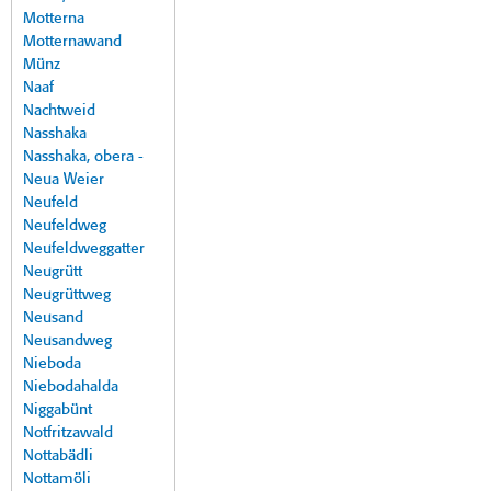
Motterna
Motternawand
Münz
Naaf
Nachtweid
Nasshaka
Nasshaka, obera -
Neua Weier
Neufeld
Neufeldweg
Neufeldweggatter
Neugrütt
Neugrüttweg
Neusand
Neusandweg
Nieboda
Niebodahalda
Niggabünt
Notfritzawald
Nottabädli
Nottamöli