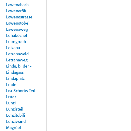
Lawenabach
Lawenaröfi
Lawenastrasse
Lawenatobel
Lawenaweg
Lehaböchel
Leimgrueb
Letzana
Letzanawald
Letzanaweg
Linda, bi der -
Lindagass
Lindaplatz
Linde
Lisi Schortis Teil
Lister
Lunzi
Lunzisteil
Lunzitöbili
Lunziwand
Magrüel