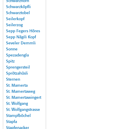
Schwarzhorn
Schwarzköpfli
Schwarztobel
Seilerkopf
Seilerzog
Sepp Fegers Höres
Sepp Nägili Kopf
Seveler Demmli
Sonne
Spezadengla
Spitz
Sprengersteil
Sprötzahüsli
Sternen
St. Mamerta
St. Mamertaweg
St. Mamertawingert
St. Wolfgang
St. Wolfgangstrasse
Stampfböchel
Stapfa
Stapfenacker