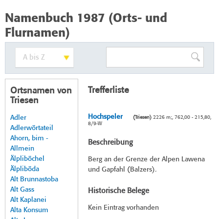
Namenbuch 1987 (Orts- und
Flurnamen)
Trefferliste
Ortsnamen von
Triesen
Hochspeler
Adler
(Triesen)
2226 m;, 762,00 - 215,80,
8/9-W
Adlerwörtateil
Ahorn, bim -
Beschreibung
Allmein
Älpliböchel
Berg an der Grenze der Alpen Lawena
Älpliböda
und Gapfahl (Balzers).
Alt Brunnastoba
Alt Gass
Historische Belege
Alt Kaplanei
Kein Eintrag vorhanden
Alta Konsum