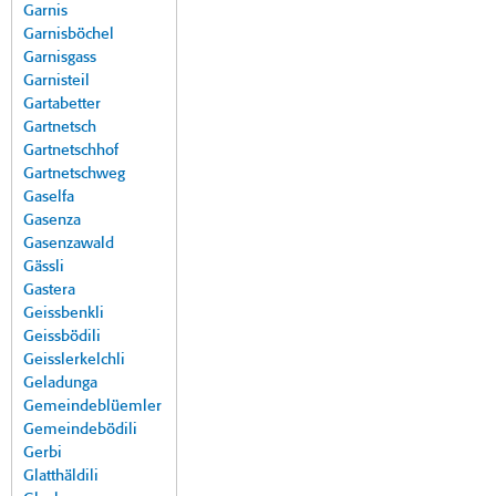
Garnis
Garnisböchel
Garnisgass
Garnisteil
Gartabetter
Gartnetsch
Gartnetschhof
Gartnetschweg
Gaselfa
Gasenza
Gasenzawald
Gässli
Gastera
Geissbenkli
Geissbödili
Geisslerkelchli
Geladunga
Gemeindeblüemler
Gemeindebödili
Gerbi
Glatthäldili