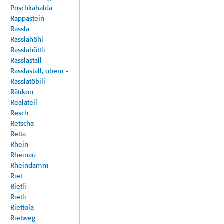
Poschkahalda
Rappastein
Rassla
Rasslahöhi
Rasslahöttli
Rasslastall
Rasslastall, obem -
Rasslatöbili
Rätikon
Realateil
Resch
Retscha
Retta
Rhein
Rheinau
Rheindamm
Riet
Rietli
Rietli
Riettola
Rietweg