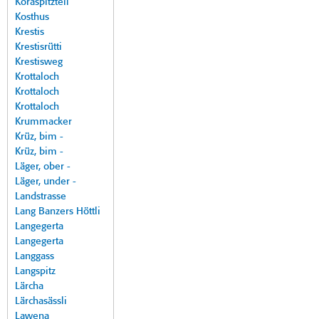
Koraspitzteil
Kosthus
Krestis
Krestisrütti
Krestisweg
Krottaloch
Krottaloch
Krottaloch
Krummacker
Krüz, bim -
Krüz, bim -
Läger, ober -
Läger, under -
Landstrasse
Lang Banzers Höttli
Langegerta
Langegerta
Langgass
Langspitz
Lärcha
Lärchasässli
Lawena