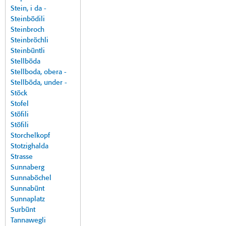
Stein, i da -
Steinbödili
Steinbroch
Steinbröchli
Steinbüntli
Stellböda
Stellboda, obera -
Stellböda, under -
Stöck
Stofel
Stöfili
Stöfili
Storchelkopf
Stotzighalda
Strasse
Sunnaberg
Sunnaböchel
Sunnabünt
Sunnaplatz
Surbünt
Tannawegli