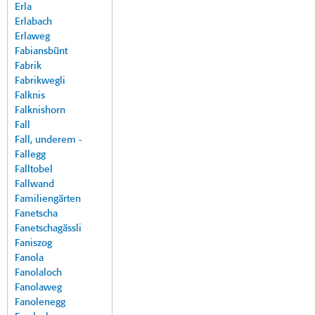
Erla
Erlabach
Erlaweg
Fabiansbünt
Fabrik
Fabrikwegli
Falknis
Falknishorn
Fall
Fall, underem -
Fallegg
Falltobel
Fallwand
Familiengärten
Fanetscha
Fanetschagässli
Faniszog
Fanola
Fanolaloch
Fanolaweg
Fanolenegg