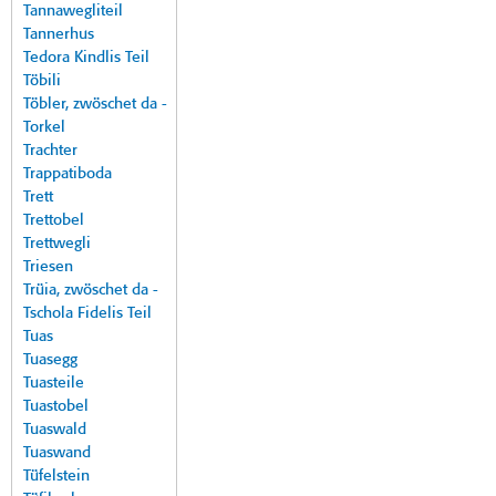
Tannawegliteil
Tannerhus
Tedora Kindlis Teil
Töbili
Töbler, zwöschet da -
Torkel
Trachter
Trappatiboda
Trett
Trettobel
Trettwegli
Triesen
Trüia, zwöschet da -
Tschola Fidelis Teil
Tuas
Tuasegg
Tuasteile
Tuastobel
Tuaswald
Tuaswand
Tüfelstein