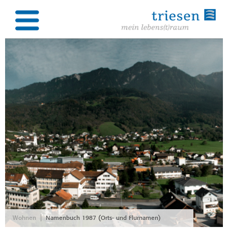
|
Wohnen
Namenbuch 1987 (Orts- und Flurnamen)