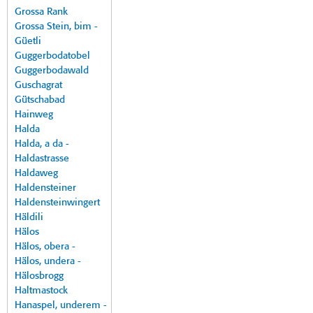
Grossa Rank
Grossa Stein, bim -
Güetli
Guggerbodatobel
Guggerbodawald
Guschagrat
Gütschabad
Hainweg
Halda
Halda, a da -
Haldastrasse
Haldaweg
Haldensteiner
Haldensteinwingert
Häldili
Hälos
Hälos, obera -
Hälos, undera -
Hälosbrogg
Haltmastock
Hanaspel, underem -