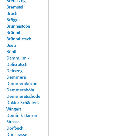
Breita Zog
Bremstall
Broch
Bröggli
Brunnastoba
Brünnili
Brünnilistech
Bsetzi
Büntli
Damm, im -
Delisrotsch
Deliszog
Demmera
Demmeraböchel
Demmerahöhi
Demmeratschoder
Doktor Schädlers
Wingert
Dominik-Banzer-
Strasse
Dorfbach
Dorfstrasse