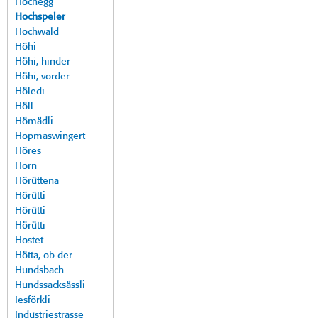
Hochegg
Hochspeler
Hochwald
Höhi
Höhi, hinder -
Höhi, vorder -
Höledi
Höll
Hömädli
Hopmaswingert
Höres
Horn
Hörüttena
Hörütti
Hörütti
Hörütti
Hostet
Hötta, ob der -
Hundsbach
Hundssacksässli
Iesförkli
Industriestrasse