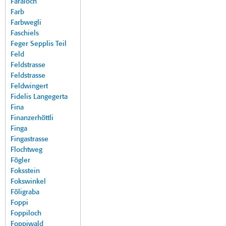
Faraloch
Farb
Farbwegli
Faschiels
Feger Sepplis Teil
Feld
Feldstrasse
Feldstrasse
Feldwingert
Fidelis Langegerta
Fina
Finanzerhöttli
Finga
Fingastrasse
Flochtweg
Fögler
Foksstein
Fokswinkel
Föligraba
Foppi
Foppiloch
Foppiwald