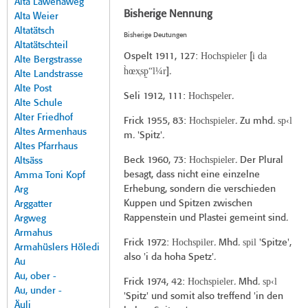
Alta Lawenaweg
Bisherige Nennung
Alta Weier
Altatätsch
Bisherige Deutungen
Altatätschteil
Hochspieler
i da
Ospelt 1911
, 127:
[
Alte Bergstrasse
h̀œx̜sp̠“l¼r
].
Alte Landstrasse
Alte Post
Hochspeler
Seli 1912
, 111:
.
Alte Schule
Alter Friedhof
Hochspieler
sp‹l
Frick 1955
, 83:
. Zu mhd.
Altes Armenhaus
m. 'Spitz'.
Altes Pfarrhaus
Hochspieler
Beck 1960
, 73:
. Der Plural
Altsäss
besagt, dass nicht eine einzelne
Amma Toni Kopf
Erhebung, sondern die verschieden
Arg
Kuppen und Spitzen zwischen
Arggatter
Rappenstein und Plastei gemeint sind.
Argweg
Armahus
Hochspiler
spil
Frick 1972
:
. Mhd.
'Spitze',
Armahüslers Höledi
also 'i da hoha Spetz'.
Au
Au, ober -
Hochspieler
sp‹l
Frick 1974
, 42:
. Mhd.
Au, under -
'Spitz' und somit also treffend 'in den
Äuli