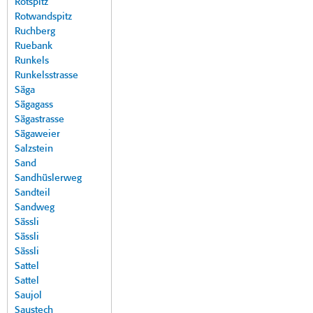
Rotspitz
Rotwandspitz
Ruchberg
Ruebank
Runkels
Runkelsstrasse
Säga
Sägagass
Sägastrasse
Sägaweier
Salzstein
Sand
Sandhüslerweg
Sandteil
Sandweg
Sässli
Sässli
Sässli
Sattel
Sattel
Saujol
Saustech