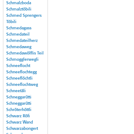
Schmalzboda
Schmalztöbili
Schmed Sprengers
Töbili
Schmedagass
Schmedateil
Schmedateilherz
Schmedaweg
Schmedawölflis Teil
Schmogglerwegli
Schneeflocht
Schneeflochtegg
Schneeflöchtli
Schneeflochtweg
Schneetäli
Schneggarütti
Schneggarütti
Schröterhöttli
Schwarz Röfi
Schwarz Wand
Schwarzabongert