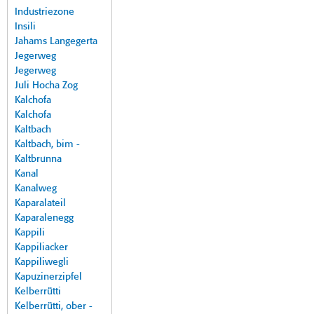
Industriezone
Insili
Jahams Langegerta
Jegerweg
Jegerweg
Juli Hocha Zog
Kalchofa
Kalchofa
Kaltbach
Kaltbach, bim -
Kaltbrunna
Kanal
Kanalweg
Kaparalateil
Kaparalenegg
Kappili
Kappiliacker
Kappiliwegli
Kapuzinerzipfel
Kelberrütti
Kelberrütti, ober -