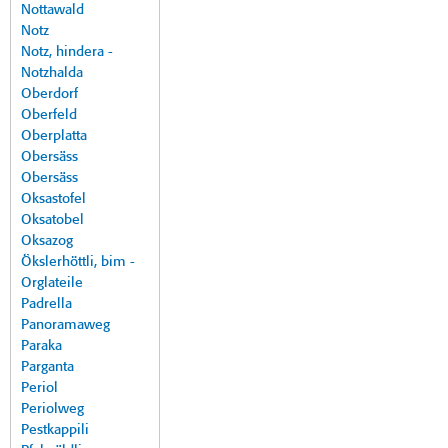
Nottawald
Notz
Notz, hindera -
Notzhalda
Oberdorf
Oberfeld
Oberplatta
Obersäss
Obersäss
Oksastofel
Oksatobel
Oksazog
Ökslerhöttli, bim -
Orglateile
Padrella
Panoramaweg
Paraka
Parganta
Periol
Periolweg
Pestkappili