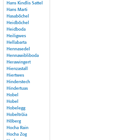
Hans Kindlis Sattel
Hans Marti
Hasaböchel
Heidböchel
Heidboda
Heiligwes
Hellabarta
Hennasedel
Hennawibliboda
Herawingert
Hienzastall
Hiertwes
Hinderstech
Hindertuas
Hobel
Hobel
Hobelegg
Hobeltrüia
Höberg
Hocha Rain
Hocha Zog