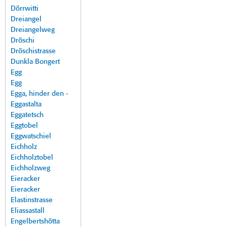
Dörrwitti
Dreiangel
Dreiangelweg
Dröschi
Dröschistrasse
Dunkla Bongert
Egg
Egg
Egga, hinder den -
Eggastalta
Eggatetsch
Eggtobel
Eggwatschiel
Eichholz
Eichholztobel
Eichholzweg
Eieracker
Eieracker
Elastinstrasse
Eliassastall
Engelbertshötta