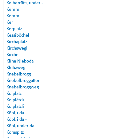
Kelberrütti, under -
Kemmi
Kemmi
Ker
Kerplatz
Kessiböchel
Kirchaplatz
Kirchawegli
Kirche
Klina Nieboda
Klubaweg
Knebelbrogg
Knebelbroggatter
Knebelbroggweg
Kolplatz
Kolplätzli
Kolplätzli
Köpf, i da -
Köpf, i da -
Köpf, under da -
Koraspitz