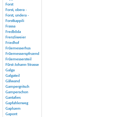
Forst
Forst, obera -
Forst, undera -
Forstkappili
Frassa
Fredböda
Frenzliweier
Friedhof
Früemesserhus
Früemesserspfruend
Früemessersteil
Fürst-Johann-Strasse
Galga
Galgateil
Gälwand
Gampergritsch
Gamperschon
Gantafies
Gapfahlerweg
Gapluem
Gapont