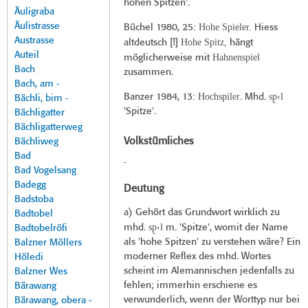
hohen Spitzen'.
Äuligraba
Äulistrasse
Hohe Spieler.
Büchel 1980
, 25:
Hiess
Austrasse
Hohe Spitz,
altdeutsch [!]
hängt
Auteil
Hahnenspiel
möglicherweise mit
Bach
zusammen.
Bach, am -
Hochspiler
sp̠‹l
Banzer 1984
, 13:
. Mhd.
Bächli, bim -
'Spitze'.
Bächligatter
Bächligatterweg
Volkstümliches
Bächliweg
Bad
-
Bad Vogelsang
Badegg
Deutung
Badstoba
a) Gehört das Grundwort wirklich zu
Badtobel
sp̠‹l
mhd.
m. 'Spitze', womit der Name
Badtobelröfi
als 'hohe Spitzen' zu verstehen wäre? Ein
Balzner Möllers
moderner Reflex des mhd. Wortes
Höledi
scheint im Alemannischen jedenfalls zu
Balzner Wes
fehlen; immerhin erschiene es
Bärawang
verwunderlich, wenn der Worttyp nur bei
Bärawang, obera -