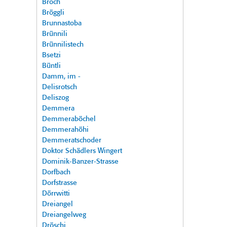
Broch
Bröggli
Brunnastoba
Brünnili
Brünnilistech
Bsetzi
Büntli
Damm, im -
Delisrotsch
Deliszog
Demmera
Demmeraböchel
Demmerahöhi
Demmeratschoder
Doktor Schädlers Wingert
Dominik-Banzer-Strasse
Dorfbach
Dorfstrasse
Dörrwitti
Dreiangel
Dreiangelweg
Dröschi