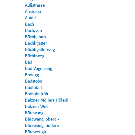
Äulistrasse
Austrasse
Auteil
Bach
Bach, am -
Bächli, bim -
Bächligatter
Bächligatterweg
Bächliweg
Bad
Bad Vogelsang
Badegg
Badstoba
Badtobel
Badtobelröfi
Balzner Möllers Höledi
Balzner Wes
Bärawang
Bärawang, obera -
Bärawang, undera -
Bärawengli