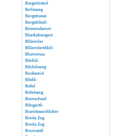
Bargetzisteil
Bellaweg
Bergstrasse
Bergsträssli
Binnendamm
Blankabongert
Blüemler
Blüemlertöbili
Blumenau
Böchili
Böchiliweg
Bockweid
Bödili
Bofel
Bofelweg
Bomschuel
Böngertli
Branntawinlöcher
Breita Zog
Breita Zog
Bremstall