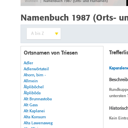
|
Wohnen
Namenbuch 1987 (Orts- und Flurnamen)
Namenbuch 1987 (Orts- u
Trefferli
Ortsnamen von Triesen
Adler
Kaparalen
Adlerwörtateil
Ahorn, bim -
Beschrei
Allmein
Älpliböchel
Rundkuppe 
Älpliböda
untersten 
Alt Brunnastoba
Alt Gass
Historisc
Alt Kaplanei
Alta Konsum
Kein Eintr
Alta Lawenaweg