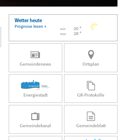
Wetter heute
Prognose lesen »
20 °
min
28 °
max
Gemeindenews
Ortsplan
Energiestadt
GR-Protokolle
Gemeindekanal
Gemeindeblatt