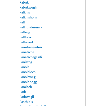
Fabrik
Fabrikwegli
Falknis
Falknishorn
Fall
Fall, underem -
Fallegg
Falltobel
Fallwand
Familiengärten
Fanetscha
Fanetschagässli
Faniszog
Fanola
Fanolaloch
Fanolaweg
Fanolenegg
Faraloch
Farb
Farbwegli
Faschiels