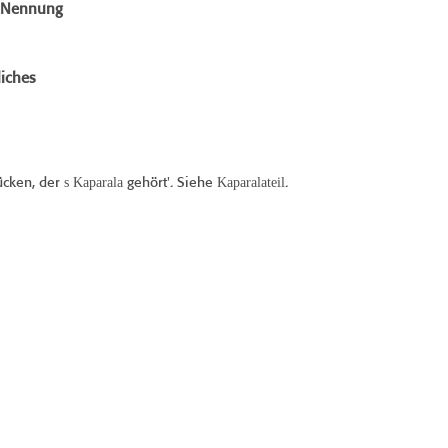
e Nennung
iches
s Kaparala
Kaparalateil
ücken, der
gehört'. Siehe
.