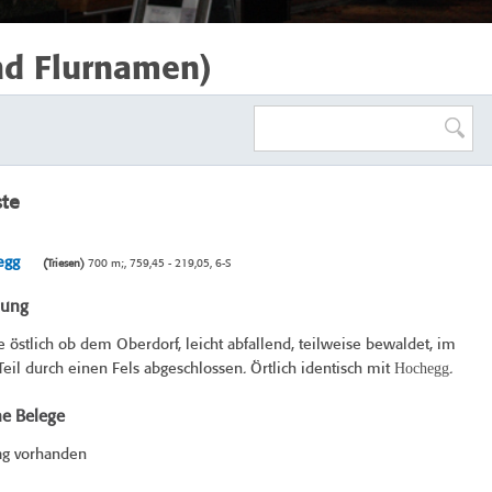
nd Flurnamen)
ste
egg
(Triesen)
700 m;, 759,45 - 219,05, 6-S
bung
östlich ob dem Oberdorf, leicht abfallend, teilweise bewaldet, im
Hochegg
Teil durch einen Fels abgeschlossen. Örtlich identisch mit
.
he Belege
ag vorhanden