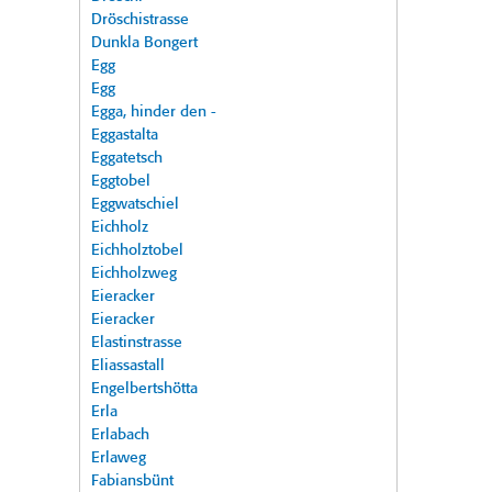
Dröschistrasse
Dunkla Bongert
Egg
Egg
Egga, hinder den -
Eggastalta
Eggatetsch
Eggtobel
Eggwatschiel
Eichholz
Eichholztobel
Eichholzweg
Eieracker
Eieracker
Elastinstrasse
Eliassastall
Engelbertshötta
Erla
Erlabach
Erlaweg
Fabiansbünt