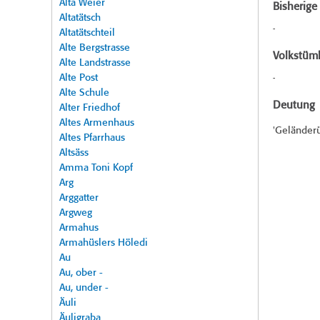
Alta Weier
Bisherig
Altatätsch
-
Altatätschteil
Alte Bergstrasse
Volkstüml
Alte Landstrasse
Alte Post
-
Alte Schule
Deutung
Alter Friedhof
Altes Armenhaus
'Geländer
Altes Pfarrhaus
Altsäss
Amma Toni Kopf
Arg
Arggatter
Argweg
Armahus
Armahüslers Höledi
Au
Au, ober -
Au, under -
Äuli
Äuligraba