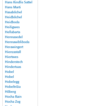
Hans Kindlis Sattel
Hans Marti
Hasaböchel
Heidböchel
Heidboda
Heiligwes
Hellabarta
Hennasedel
Hennawibliboda
Herawingert
Hienzastall
Hiertwes
Hinderstech
Hindertuas
Hobel
Hobel
Hobelegg
Hobeltrüia
Höberg
Hocha Rain
Hocha Zog