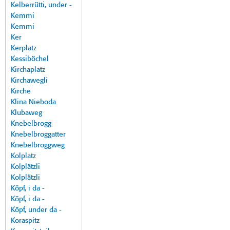
Kelberrütti, under -
Kemmi
Kemmi
Ker
Kerplatz
Kessiböchel
Kirchaplatz
Kirchawegli
Kirche
Klina Nieboda
Klubaweg
Knebelbrogg
Knebelbroggatter
Knebelbroggweg
Kolplatz
Kolplätzli
Kolplätzli
Köpf, i da -
Köpf, i da -
Köpf, under da -
Koraspitz