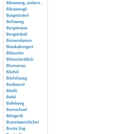
Bärawang, undera -
Bärawengli
Bargetzisteil
Bellaweg
Bergstrasse
Bergsträssli
Binnendamm
Blankabongert
Blüemler
Blüemlertöbili
Blumenau
Böchili
Böchiliweg
Bockweid
Bödili
Bofel
Bofelweg
Bomschuel
Böngertli
Branntawinlöcher
Breita Zog