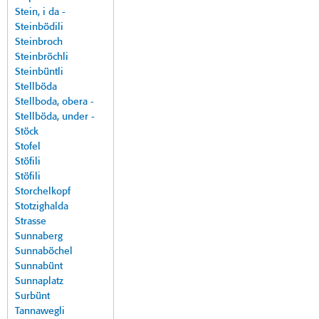
Stein, i da -
Steinbödili
Steinbroch
Steinbröchli
Steinbüntli
Stellböda
Stellboda, obera -
Stellböda, under -
Stöck
Stofel
Stöfili
Stöfili
Storchelkopf
Stotzighalda
Strasse
Sunnaberg
Sunnaböchel
Sunnabünt
Sunnaplatz
Surbünt
Tannawegli