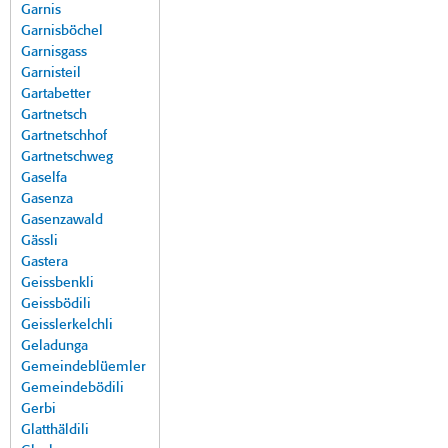
Garnis
Garnisböchel
Garnisgass
Garnisteil
Gartabetter
Gartnetsch
Gartnetschhof
Gartnetschweg
Gaselfa
Gasenza
Gasenzawald
Gässli
Gastera
Geissbenkli
Geissbödili
Geisslerkelchli
Geladunga
Gemeindeblüemler
Gemeindebödili
Gerbi
Glatthäldili