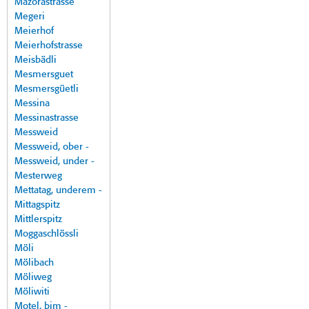
Mazorastrasse
Megeri
Meierhof
Meierhofstrasse
Meisbädli
Mesmersguet
Mesmersgüetli
Messina
Messinastrasse
Messweid
Messweid, ober -
Messweid, under -
Mesterweg
Mettatag, underem -
Mittagspitz
Mittlerspitz
Moggaschlössli
Möli
Mölibach
Möliweg
Möliwiti
Motel, bim -