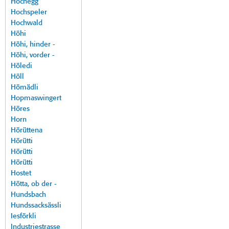
Hochegg
Hochspeler
Hochwald
Höhi
Höhi, hinder -
Höhi, vorder -
Höledi
Höll
Hömädli
Hopmaswingert
Höres
Horn
Hörüttena
Hörütti
Hörütti
Hörütti
Hostet
Hötta, ob der -
Hundsbach
Hundssacksässli
Iesförkli
Industriestrasse