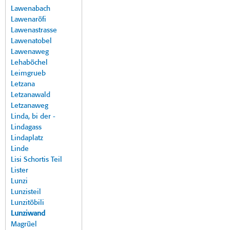
Lawenabach
Lawenaröfi
Lawenastrasse
Lawenatobel
Lawenaweg
Lehaböchel
Leimgrueb
Letzana
Letzanawald
Letzanaweg
Linda, bi der -
Lindagass
Lindaplatz
Linde
Lisi Schortis Teil
Lister
Lunzi
Lunzisteil
Lunzitöbili
Lunziwand
Magrüel