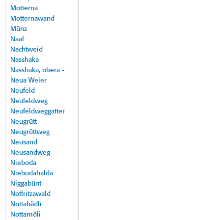
Motterna
Motternawand
Münz
Naaf
Nachtweid
Nasshaka
Nasshaka, obera -
Neua Weier
Neufeld
Neufeldweg
Neufeldweggatter
Neugrütt
Neugrüttweg
Neusand
Neusandweg
Nieboda
Niebodahalda
Niggabünt
Notfritzawald
Nottabädli
Nottamöli