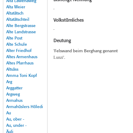
Bisherige Nennung
Alta Lawenaweg
Alta Weier
-
Altatätsch
Altatätschteil
Volkstümliches
Alte Bergstrasse
-
Alte Landstrasse
Alte Post
Deutung
Alte Schule
Alter Friedhof
'Felswand beim Berghang genannt
Altes Armenhaus
Lunzi
'.
Altes Pfarrhaus
Altsäss
Amma Toni Kopf
Arg
Arggatter
Argweg
Armahus
Armahüslers Höledi
Au
Au, ober -
Au, under -
Äuli