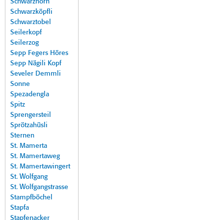
Schwarzhorn
Schwarzköpfli
Schwarztobel
Seilerkopf
Seilerzog
Sepp Fegers Höres
Sepp Nägili Kopf
Seveler Demmli
Sonne
Spezadengla
Spitz
Sprengersteil
Sprötzahüsli
Sternen
St. Mamerta
St. Mamertaweg
St. Mamertawingert
St. Wolfgang
St. Wolfgangstrasse
Stampfböchel
Stapfa
Stapfenacker