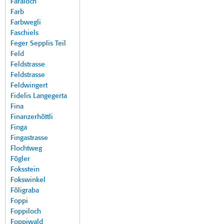
Faraloch
Farb
Farbwegli
Faschiels
Feger Sepplis Teil
Feld
Feldstrasse
Feldstrasse
Feldwingert
Fidelis Langegerta
Fina
Finanzerhöttli
Finga
Fingastrasse
Flochtweg
Fögler
Foksstein
Fokswinkel
Föligraba
Foppi
Foppiloch
Foppiwald