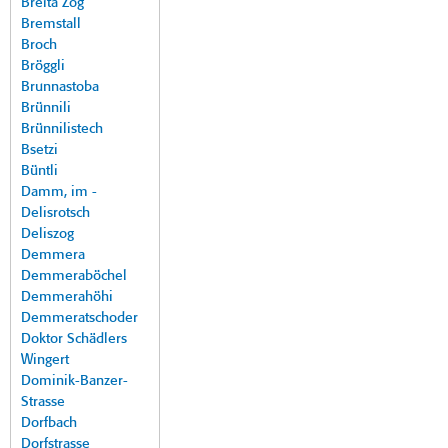
Breita Zog
Bremstall
Broch
Bröggli
Brunnastoba
Brünnili
Brünnilistech
Bsetzi
Büntli
Damm, im -
Delisrotsch
Deliszog
Demmera
Demmeraböchel
Demmerahöhi
Demmeratschoder
Doktor Schädlers
Wingert
Dominik-Banzer-
Strasse
Dorfbach
Dorfstrasse