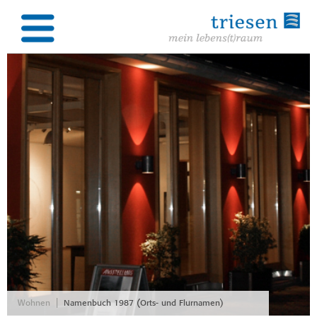
|
Wohnen
Namenbuch 1987 (Orts- und Flurnamen)