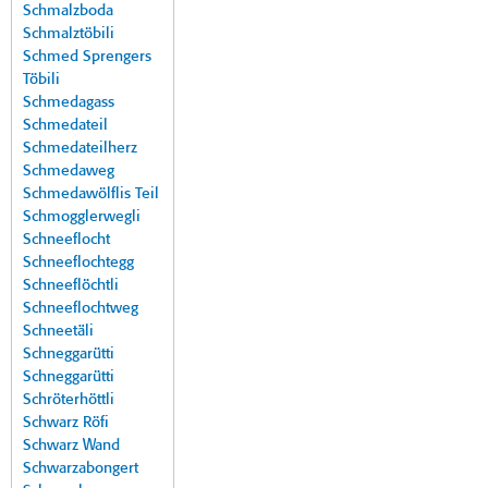
Schmalzboda
Schmalztöbili
Schmed Sprengers
Töbili
Schmedagass
Schmedateil
Schmedateilherz
Schmedaweg
Schmedawölflis Teil
Schmogglerwegli
Schneeflocht
Schneeflochtegg
Schneeflöchtli
Schneeflochtweg
Schneetäli
Schneggarütti
Schneggarütti
Schröterhöttli
Schwarz Röfi
Schwarz Wand
Schwarzabongert