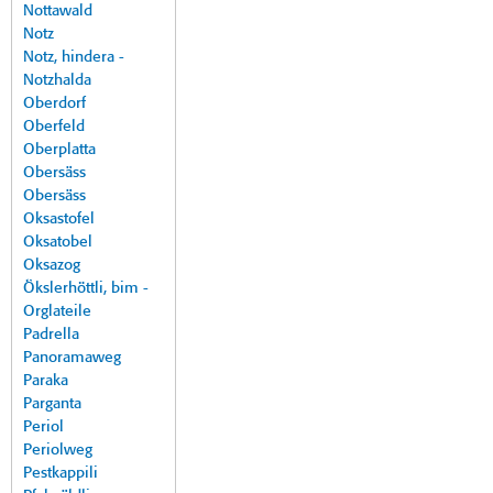
Nottawald
Notz
Notz, hindera -
Notzhalda
Oberdorf
Oberfeld
Oberplatta
Obersäss
Obersäss
Oksastofel
Oksatobel
Oksazog
Ökslerhöttli, bim -
Orglateile
Padrella
Panoramaweg
Paraka
Parganta
Periol
Periolweg
Pestkappili