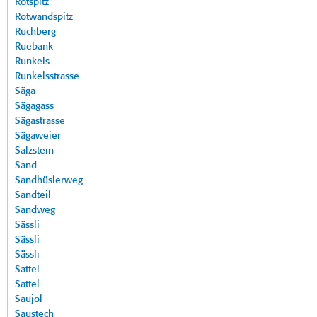
Rotspitz
Rotwandspitz
Ruchberg
Ruebank
Runkels
Runkelsstrasse
Säga
Sägagass
Sägastrasse
Sägaweier
Salzstein
Sand
Sandhüslerweg
Sandteil
Sandweg
Sässli
Sässli
Sässli
Sattel
Sattel
Saujol
Saustech