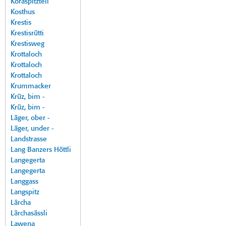
Koraspitzteil
Kosthus
Krestis
Krestisrütti
Krestisweg
Krottaloch
Krottaloch
Krottaloch
Krummacker
Krüz, bim -
Krüz, bim -
Läger, ober -
Läger, under -
Landstrasse
Lang Banzers Höttli
Langegerta
Langegerta
Langgass
Langspitz
Lärcha
Lärchasässli
Lawena