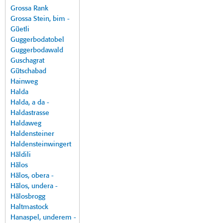
Grossa Rank
Grossa Stein, bim -
Güetli
Guggerbodatobel
Guggerbodawald
Guschagrat
Gütschabad
Hainweg
Halda
Halda, a da -
Haldastrasse
Haldaweg
Haldensteiner
Haldensteinwingert
Häldili
Hälos
Hälos, obera -
Hälos, undera -
Hälosbrogg
Haltmastock
Hanaspel, underem -