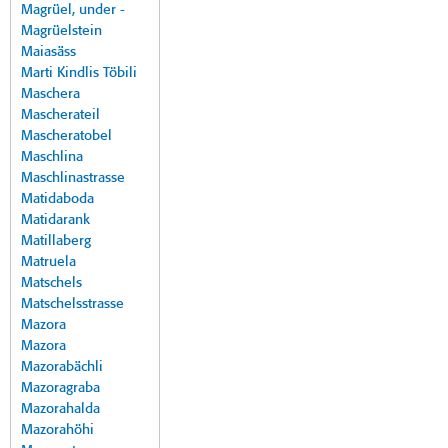
Magrüel, under -
Magrüelstein
Maiasäss
Marti Kindlis Töbili
Maschera
Mascherateil
Mascheratobel
Maschlina
Maschlinastrasse
Matidaboda
Matidarank
Matillaberg
Matruela
Matschels
Matschelsstrasse
Mazora
Mazora
Mazorabächli
Mazoragraba
Mazorahalda
Mazorahöhi