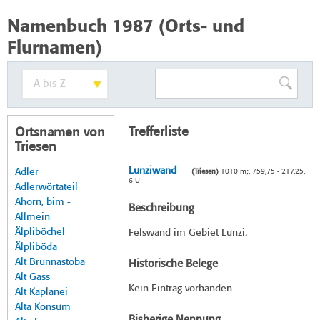
Namenbuch 1987 (Orts- und
Flurnamen)
Trefferliste
Ortsnamen von
Triesen
Lunziwand
Adler
(Triesen)
1010 m;, 759,75 - 217,25,
6-U
Adlerwörtateil
Ahorn, bim -
Beschreibung
Allmein
Älpliböchel
Felswand im Gebiet Lunzi.
Älpliböda
Alt Brunnastoba
Historische Belege
Alt Gass
Kein Eintrag vorhanden
Alt Kaplanei
Alta Konsum