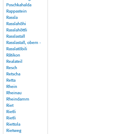
Poschkahalda
Rappastein
Rassla
Rasslahöhi
Rasslahöttli
Rasslastall
Rasslastall, obem -
Rasslatöbili
Rätikon
Realateil
Resch
Retscha
Retta
Rhein
Rheinau
Rheindamm
Riet
Rietli
Rietli
Riettola
Rietweg