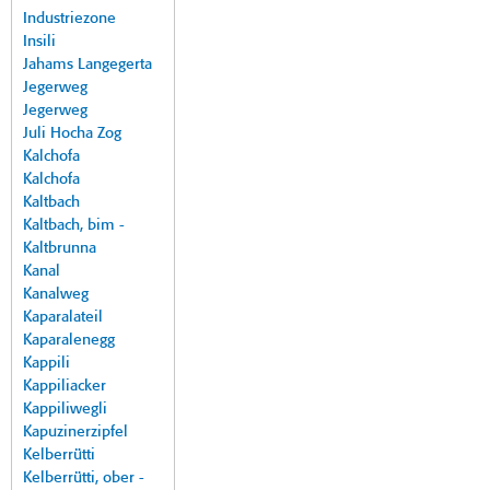
Industriezone
Insili
Jahams Langegerta
Jegerweg
Jegerweg
Juli Hocha Zog
Kalchofa
Kalchofa
Kaltbach
Kaltbach, bim -
Kaltbrunna
Kanal
Kanalweg
Kaparalateil
Kaparalenegg
Kappili
Kappiliacker
Kappiliwegli
Kapuzinerzipfel
Kelberrütti
Kelberrütti, ober -