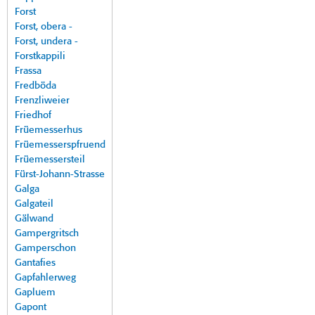
Forst
Forst, obera -
Forst, undera -
Forstkappili
Frassa
Fredböda
Frenzliweier
Friedhof
Früemesserhus
Früemesserspfruend
Früemessersteil
Fürst-Johann-Strasse
Galga
Galgateil
Gälwand
Gampergritsch
Gamperschon
Gantafies
Gapfahlerweg
Gapluem
Gapont