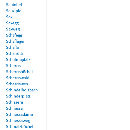
Sautobel
Sauzipfel
Sax
Saxegg
Saxweg
Schafegg
Schafläger
Schäfle
Schafrütti
Schelmaplatz
Scherris
Scherrisböchel
Scherriswald
Scherriswes
Schindelholzbach
Schinderplatz
Schissera
Schliessa
Schliessadamm
Schliessaweg
Schmalzböchel