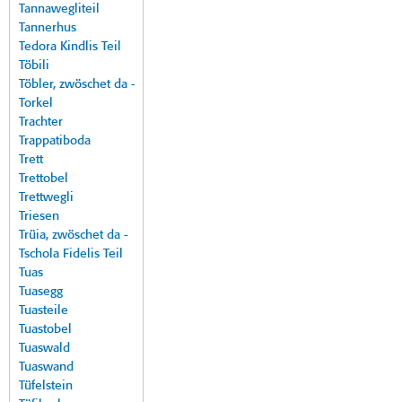
Tannawegliteil
Tannerhus
Tedora Kindlis Teil
Töbili
Töbler, zwöschet da -
Torkel
Trachter
Trappatiboda
Trett
Trettobel
Trettwegli
Triesen
Trüia, zwöschet da -
Tschola Fidelis Teil
Tuas
Tuasegg
Tuasteile
Tuastobel
Tuaswald
Tuaswand
Tüfelstein