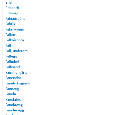
Erla
Erlabach
Erlaweg
Fabiansbünt
Fabrik
Fabrikwegli
Falknis
Falknishorn
Fall
Fall, underem -
Fallegg
Falltobel
Fallwand
Familiengärten
Fanetscha
Fanetschagässli
Faniszog
Fanola
Fanolaloch
Fanolaweg
Fanolenegg