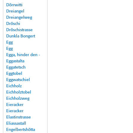
Dörrwitti
Dreiangel
Dreiangelweg
Dröschi
Dröschistrasse
Dunkla Bongert
Egg
Egg
Egga, hinder den -
Eggastalta
Eggatetsch
Eggtobel
Eggwatschiel
Eichholz
Eichholztobel
Eichholzweg
Eieracker
Eieracker
Elastinstrasse
Eliassastall
Engelbertshötta