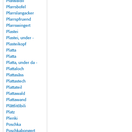
Pfalwäldli
Pfarrsbofel
Pfarrslangacker
Pfarrspfruend
Pfarrswingert
Plastei
Plastei, under -
Plasteikopf
Platta
Platta
Platta, under da -
Plattaloch
Plattasäss
Plattastech
Plattateil
Plattawald
Plattawand
Plättlitöbili
Platz
Plenki
Poschka
Poschkabongert