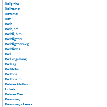
Äuligraba
Äulistrasse
Austrasse
Auteil
Bach
Bach, am -
Bächli, bim -
Bächligatter
Bächligatterweg
Bächliweg
Bad
Bad Vogelsang
Badegg
Badstoba
Badtobel
Badtobelröfi
Balzner Möllers
Höledi
Balzner Wes
Bärawang
Bärawang, obera -