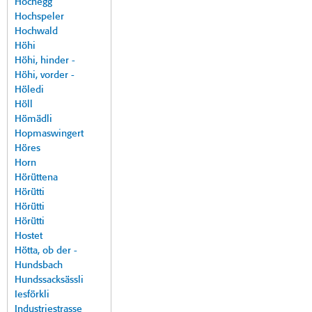
Hochegg
Hochspeler
Hochwald
Höhi
Höhi, hinder -
Höhi, vorder -
Höledi
Höll
Hömädli
Hopmaswingert
Höres
Horn
Hörüttena
Hörütti
Hörütti
Hörütti
Hostet
Hötta, ob der -
Hundsbach
Hundssacksässli
Iesförkli
Industriestrasse