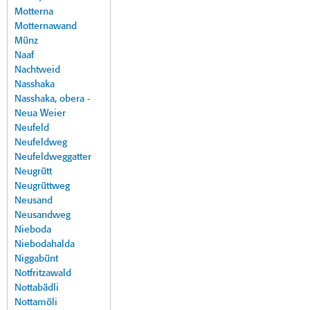
Motterna
Motternawand
Münz
Naaf
Nachtweid
Nasshaka
Nasshaka, obera -
Neua Weier
Neufeld
Neufeldweg
Neufeldweggatter
Neugrütt
Neugrüttweg
Neusand
Neusandweg
Nieboda
Niebodahalda
Niggabünt
Notfritzawald
Nottabädli
Nottamöli