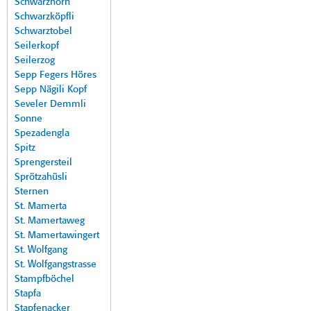
Schwarzhorn
Schwarzköpfli
Schwarztobel
Seilerkopf
Seilerzog
Sepp Fegers Höres
Sepp Nägili Kopf
Seveler Demmli
Sonne
Spezadengla
Spitz
Sprengersteil
Sprötzahüsli
Sternen
St. Mamerta
St. Mamertaweg
St. Mamertawingert
St. Wolfgang
St. Wolfgangstrasse
Stampfböchel
Stapfa
Stapfenacker