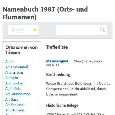
Namenbuch 1987 (Orts- und
Flurnamen)
Trefferliste
Ortsnamen von
Triesen
Mesmersguet
Adler
(Triesen)
532 m;, 758,84 -
218,48, 5-T
Adlerwörtateil
Ahorn, bim -
Beschreibung
Allmein
Älpliböchel
Wiese östlich des Bofelwegs, im Gebiet
Älpliböda
Gamperschon, leicht abfallend, durch
Alt Brunnastoba
Büsche eingerahmt.
Alt Gass
Alt Kaplanei
Historische Belege
Alta Konsum
Meßner G̀ueth
1738
(
AS 2/7
; fol. 221r,