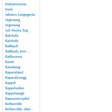
Industriezone
Insili
Jahams Langegerta
Jegerweg
Jegerweg
Juli Hocha Zog
Kalchofa
Kalchofa
Kaltbach
Kaltbach, bim -
Kaltbrunna
Kanal
Kanalweg
Kaparalateil
Kaparalenegg
Kappili
Kappiliacker
Kappiliwegli
Kapuzinerzipfel
Kelberrütti
Kelberrütti, ober -