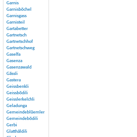
Garnis
Garnisböchel
Garnisgass
Garnisteil
Gartabetter
Gartnetsch
Gartnetschhof
Gartnetschweg
Gaselfa
Gasenza
Gasenzawald
Gässli
Gastera
Geissbenkli
Geissbödili
Geisslerkelchli
Geladunga
Gemeindeblüemler
Gemeindebödili
Gerbi
Glatthäldili