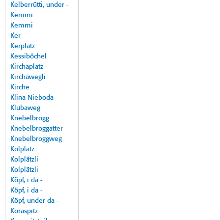
Kelberrütti, under -
Kemmi
Kemmi
Ker
Kerplatz
Kessiböchel
Kirchaplatz
Kirchawegli
Kirche
Klina Nieboda
Klubaweg
Knebelbrogg
Knebelbroggatter
Knebelbroggweg
Kolplatz
Kolplätzli
Kolplätzli
Köpf, i da -
Köpf, i da -
Köpf, under da -
Koraspitz