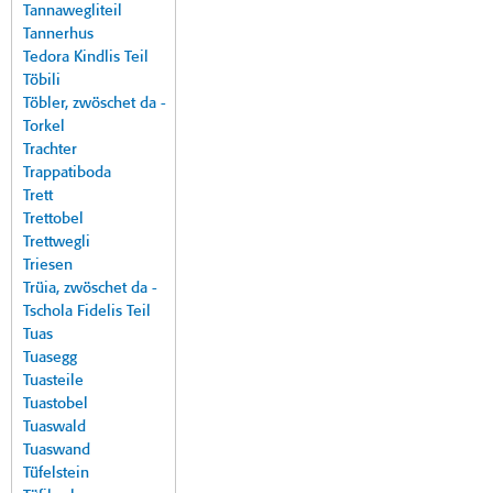
Tannawegliteil
Tannerhus
Tedora Kindlis Teil
Töbili
Töbler, zwöschet da -
Torkel
Trachter
Trappatiboda
Trett
Trettobel
Trettwegli
Triesen
Trüia, zwöschet da -
Tschola Fidelis Teil
Tuas
Tuasegg
Tuasteile
Tuastobel
Tuaswald
Tuaswand
Tüfelstein