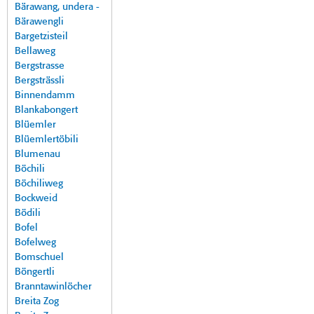
Bärawang, undera -
Bärawengli
Bargetzisteil
Bellaweg
Bergstrasse
Bergsträssli
Binnendamm
Blankabongert
Blüemler
Blüemlertöbili
Blumenau
Böchili
Böchiliweg
Bockweid
Bödili
Bofel
Bofelweg
Bomschuel
Böngertli
Branntawinlöcher
Breita Zog