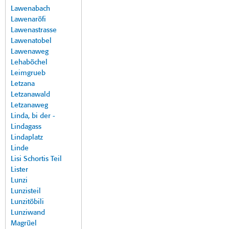
Lawenabach
Lawenaröfi
Lawenastrasse
Lawenatobel
Lawenaweg
Lehaböchel
Leimgrueb
Letzana
Letzanawald
Letzanaweg
Linda, bi der -
Lindagass
Lindaplatz
Linde
Lisi Schortis Teil
Lister
Lunzi
Lunzisteil
Lunzitöbili
Lunziwand
Magrüel