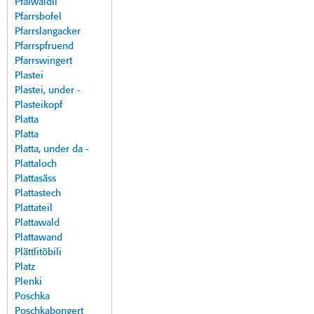
Pfalwäldli
Pfarrsbofel
Pfarrslangacker
Pfarrspfruend
Pfarrswingert
Plastei
Plastei, under -
Plasteikopf
Platta
Platta
Platta, under da -
Plattaloch
Plattasäss
Plattastech
Plattateil
Plattawald
Plattawand
Plättlitöbili
Platz
Plenki
Poschka
Poschkabongert