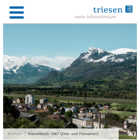
|
Wohnen
Namenbuch 1987 (Orts- und Flurnamen)