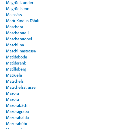
Magrüel, under -
Magrüelstein
Maiasäss
Marti Kindlis Töbili
Maschera
Mascherateil
Mascheratobel
Maschlina
Maschlinastrasse
Matidaboda
Matidarank
Matillaberg
Matruela
Matschels
Matschelsstrasse
Mazora
Mazora
Mazorabächli
Mazoragraba
Mazorahalda
Mazorahöhi