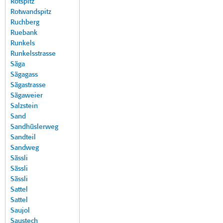
Rotspitz
Rotwandspitz
Ruchberg
Ruebank
Runkels
Runkelsstrasse
Säga
Sägagass
Sägastrasse
Sägaweier
Salzstein
Sand
Sandhüslerweg
Sandteil
Sandweg
Sässli
Sässli
Sässli
Sattel
Sattel
Saujol
Saustech