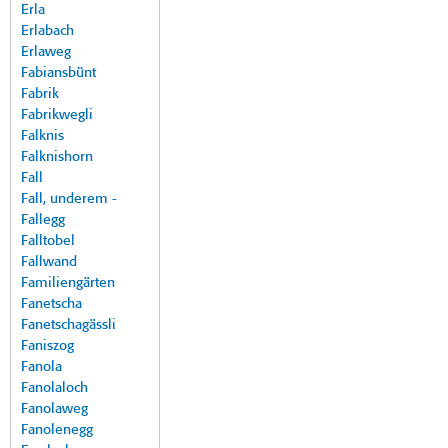
Erla
Erlabach
Erlaweg
Fabiansbünt
Fabrik
Fabrikwegli
Falknis
Falknishorn
Fall
Fall, underem -
Fallegg
Falltobel
Fallwand
Familiengärten
Fanetscha
Fanetschagässli
Faniszog
Fanola
Fanolaloch
Fanolaweg
Fanolenegg