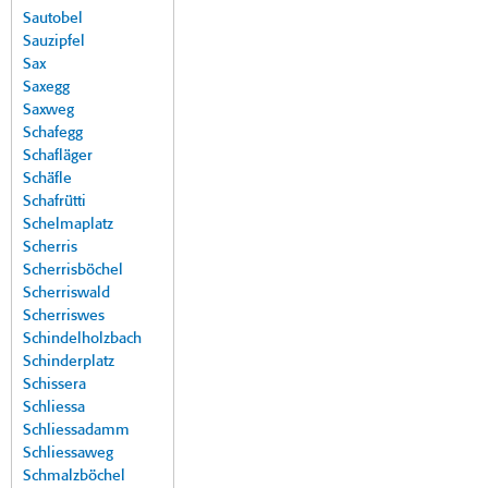
Sautobel
Sauzipfel
Sax
Saxegg
Saxweg
Schafegg
Schafläger
Schäfle
Schafrütti
Schelmaplatz
Scherris
Scherrisböchel
Scherriswald
Scherriswes
Schindelholzbach
Schinderplatz
Schissera
Schliessa
Schliessadamm
Schliessaweg
Schmalzböchel