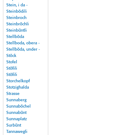
Stein, i da -
Steinbödili
Steinbroch
Steinbröchli
Steinbüntli
Stellböda
Stellboda, obera -
Stellböda, under -
Stöck
Stofel
Stöfili
Stöfili
Storchelkopf
Stotzighalda
Strasse
Sunnaberg
Sunnaböchel
Sunnabünt
Sunnaplatz
Surbünt
Tannawegli