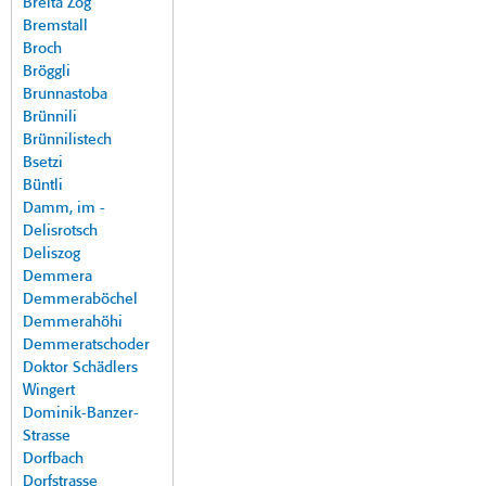
Breita Zog
Bremstall
Broch
Bröggli
Brunnastoba
Brünnili
Brünnilistech
Bsetzi
Büntli
Damm, im -
Delisrotsch
Deliszog
Demmera
Demmeraböchel
Demmerahöhi
Demmeratschoder
Doktor Schädlers
Wingert
Dominik-Banzer-
Strasse
Dorfbach
Dorfstrasse