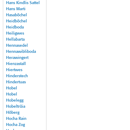
Hans Kindlis Sattel
Hans Marti
Hasaböchel
Heidböchel
Heidboda
Heiligwes
Hellabarta
Hennasedel
Hennawibliboda
Herawingert
Hienzastall
Hiertwes
Hinderstech
Hindertuas
Hobel
Hobel
Hobelegg
Hobeltrüia
Höberg
Hocha Rain
Hocha Zog