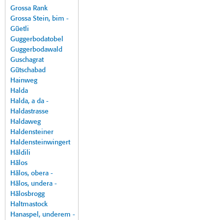
Grossa Rank
Grossa Stein, bim -
Güetli
Guggerbodatobel
Guggerbodawald
Guschagrat
Gütschabad
Hainweg
Halda
Halda, a da -
Haldastrasse
Haldaweg
Haldensteiner
Haldensteinwingert
Häldili
Hälos
Hälos, obera -
Hälos, undera -
Hälosbrogg
Haltmastock
Hanaspel, underem -