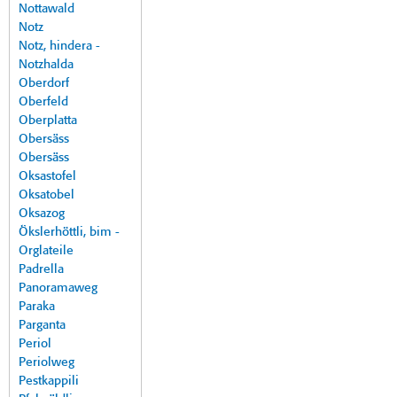
Nottawald
Notz
Notz, hindera -
Notzhalda
Oberdorf
Oberfeld
Oberplatta
Obersäss
Obersäss
Oksastofel
Oksatobel
Oksazog
Ökslerhöttli, bim -
Orglateile
Padrella
Panoramaweg
Paraka
Parganta
Periol
Periolweg
Pestkappili