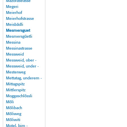
Mazorastrasse
Megeri
Meierhof
Meierhofstrasse
Meisbädli
Mesmersguet
Mesmersgüetli
Messina
Messinastrasse
Messweid
Messweid, ober -
Messweid, under -
Mesterweg
Mettatag, underem -
Mittagspitz
Mittlerspitz
Moggaschlössli
Möli
Mölibach
Möliweg
Möliwiti
Motel, bim -