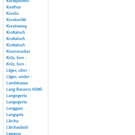
Koraspitzteil
Kosthus
Krestis
Krestisrütti
Krestisweg
Krottaloch
Krottaloch
Krottaloch
Krummacker
Krüz, bim -
Krüz, bim -
Läger, ober -
Läger, under -
Landstrasse
Lang Banzers Höttli
Langegerta
Langegerta
Langgass
Langspitz
Lärcha
Lärchasässli
Lawena