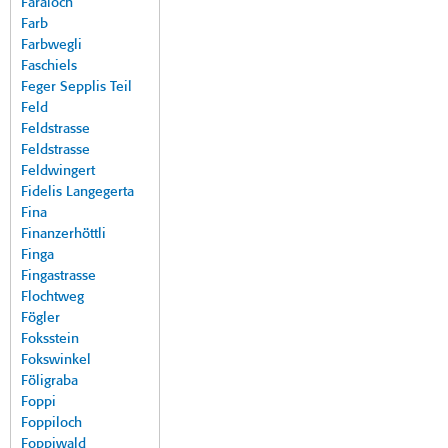
Faraloch
Farb
Farbwegli
Faschiels
Feger Sepplis Teil
Feld
Feldstrasse
Feldstrasse
Feldwingert
Fidelis Langegerta
Fina
Finanzerhöttli
Finga
Fingastrasse
Flochtweg
Fögler
Foksstein
Fokswinkel
Föligraba
Foppi
Foppiloch
Foppiwald