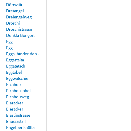
Dörrwitti
Dreiangel
Dreiangelweg
Dröschi
Dröschistrasse
Dunkla Bongert
Egg
Egg
Egga, hinder den -
Eggastalta
Eggatetsch
Eggtobel
Eggwatschiel
Eichholz
Eichholztobel
Eichholzweg
Eieracker
Eieracker
Elastinstrasse
Eliassastall
Engelbertshötta