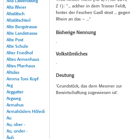
Alta Lawenaweg
Z 1): "... ackher in dem Trisner Feldt,
Alta Weier
hinter der Feschen Gasß stost ... gegen
Altatätsch
Rhein an das ~ ..."
Altatätschteil
Alte Bergstrasse
Bisherige Nennung
Alte Landstrasse
Alte Post
-
Alte Schule
Alter Friedhof
Volkstümliches
Altes Armenhaus
-
Altes Pfarrhaus
Altsäss
Deutung
Amma Toni Kopf
Arg
'Grundstück, das dem Mesmer zur
Arggatter
Bewirtschaftung zugewiesen ist'.
Argweg
Armahus
Armahüslers Höledi
Au
Au, ober -
Au, under -
Äuli