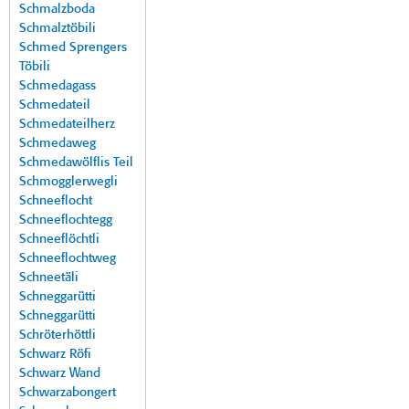
Schmalzboda
Schmalztöbili
Schmed Sprengers
Töbili
Schmedagass
Schmedateil
Schmedateilherz
Schmedaweg
Schmedawölflis Teil
Schmogglerwegli
Schneeflocht
Schneeflochtegg
Schneeflöchtli
Schneeflochtweg
Schneetäli
Schneggarütti
Schneggarütti
Schröterhöttli
Schwarz Röfi
Schwarz Wand
Schwarzabongert