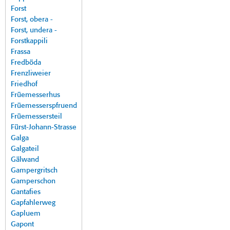
Forst
Forst, obera -
Forst, undera -
Forstkappili
Frassa
Fredböda
Frenzliweier
Friedhof
Früemesserhus
Früemesserspfruend
Früemessersteil
Fürst-Johann-Strasse
Galga
Galgateil
Gälwand
Gampergritsch
Gamperschon
Gantafies
Gapfahlerweg
Gapluem
Gapont