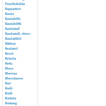
Poschkahalda
Rappastein
Rassla
Rasslahöhi
Rasslahöttli
Rasslastall
Rasslastall, obem -
Rasslatöbili
Rätikon
Realateil
Resch
Retscha
Retta
Rhein
Rheinau
Rheindamm
Riet
Rietli
Rietli
Riettola
Rietweg