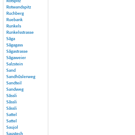
Rotspitz
Rotwandspitz
Ruchberg
Ruebank
Runkels
Runkelsstrasse
Säga
Sägagass
Sägastrasse
Sägaweier
Salzstein
Sand
Sandhüslerweg
Sandteil
Sandweg
Sässli
Sässli
Sässli
Sattel
Sattel
Saujol
Saustech