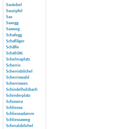
Sautobel
Sauzipfel
Sax
Saxegg
Saxweg
Schafegg
Schafläger
Schäfle
Schafrütti
Schelmaplatz
Scherris
Scherrisböchel
Scherriswald
Scherriswes
Schindelholzbach
Schinderplatz
Schissera
Schliessa
Schliessadamm
Schliessaweg
Schmalzböchel