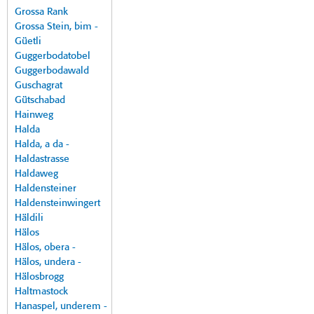
Grossa Rank
Grossa Stein, bim -
Güetli
Guggerbodatobel
Guggerbodawald
Guschagrat
Gütschabad
Hainweg
Halda
Halda, a da -
Haldastrasse
Haldaweg
Haldensteiner
Haldensteinwingert
Häldili
Hälos
Hälos, obera -
Hälos, undera -
Hälosbrogg
Haltmastock
Hanaspel, underem -