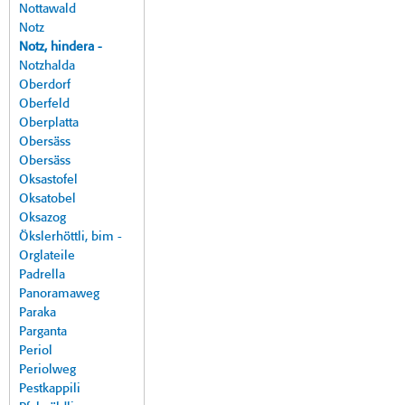
Nottawald
Notz
Notz, hindera -
Notzhalda
Oberdorf
Oberfeld
Oberplatta
Obersäss
Obersäss
Oksastofel
Oksatobel
Oksazog
Ökslerhöttli, bim -
Orglateile
Padrella
Panoramaweg
Paraka
Parganta
Periol
Periolweg
Pestkappili