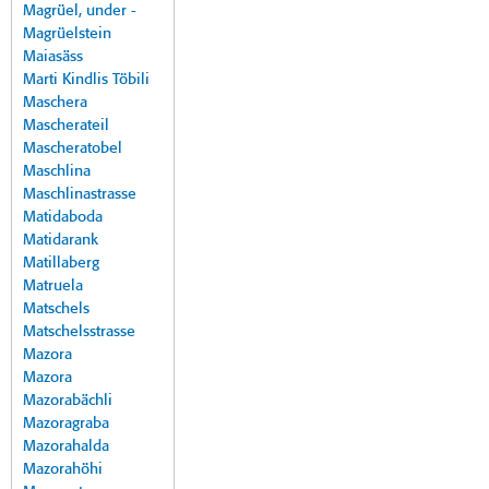
Magrüel, under -
Magrüelstein
Maiasäss
Marti Kindlis Töbili
Maschera
Mascherateil
Mascheratobel
Maschlina
Maschlinastrasse
Matidaboda
Matidarank
Matillaberg
Matruela
Matschels
Matschelsstrasse
Mazora
Mazora
Mazorabächli
Mazoragraba
Mazorahalda
Mazorahöhi