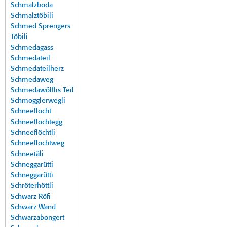
Schmalzboda
Schmalztöbili
Schmed Sprengers
Töbili
Schmedagass
Schmedateil
Schmedateilherz
Schmedaweg
Schmedawölflis Teil
Schmogglerwegli
Schneeflocht
Schneeflochtegg
Schneeflöchtli
Schneeflochtweg
Schneetäli
Schneggarütti
Schneggarütti
Schröterhöttli
Schwarz Röfi
Schwarz Wand
Schwarzabongert