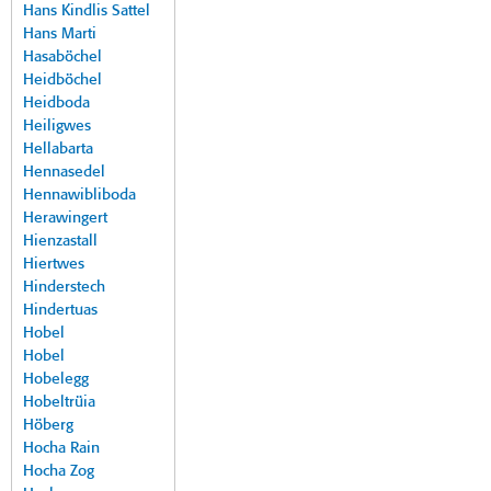
Hans Kindlis Sattel
Hans Marti
Hasaböchel
Heidböchel
Heidboda
Heiligwes
Hellabarta
Hennasedel
Hennawibliboda
Herawingert
Hienzastall
Hiertwes
Hinderstech
Hindertuas
Hobel
Hobel
Hobelegg
Hobeltrüia
Höberg
Hocha Rain
Hocha Zog