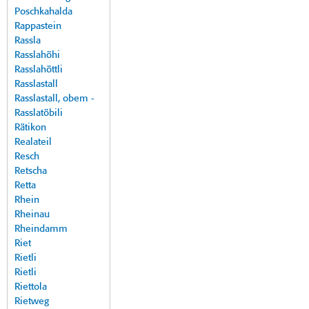
Poschkahalda
Rappastein
Rassla
Rasslahöhi
Rasslahöttli
Rasslastall
Rasslastall, obem -
Rasslatöbili
Rätikon
Realateil
Resch
Retscha
Retta
Rhein
Rheinau
Rheindamm
Riet
Rietli
Rietli
Riettola
Rietweg