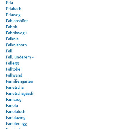
Erla
Erlabach
Erlaweg
Fabiansbünt
Fabrik
Fabrikwegli
Falknis
Falknishorn
Fall
Fall, underem -
Fallegg
Falltobel
Fallwand
Familiengärten
Fanetscha
Fanetschagässli
Faniszog
Fanola
Fanolaloch
Fanolaweg
Fanolenegg