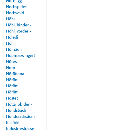
Hochegg
Hochspeler
Hochwald
Höhi
Höhi, hinder -
Höhi, vorder -
Höledi
Höll
Hömädli
Hopmaswingert
Höres
Horn
Hörüttena
Hörütti
Hörütti
Hörütti
Hostet
Hötta, ob der -
Hundsbach
Hundssacksässli
Iesförkli
Industriestrasse