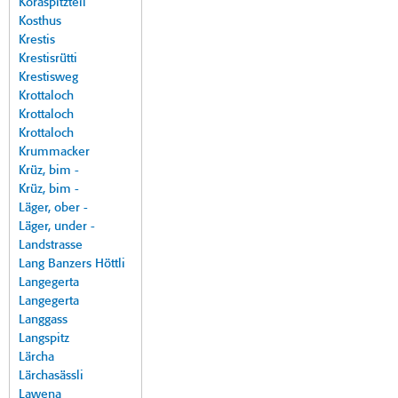
Koraspitzteil
Kosthus
Krestis
Krestisrütti
Krestisweg
Krottaloch
Krottaloch
Krottaloch
Krummacker
Krüz, bim -
Krüz, bim -
Läger, ober -
Läger, under -
Landstrasse
Lang Banzers Höttli
Langegerta
Langegerta
Langgass
Langspitz
Lärcha
Lärchasässli
Lawena