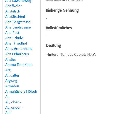
Alta Lawenaweg
Alta Weier
Bisherige Nennung
Altatätsch
Altatätschteil
-
Alte Bergstrasse
Alte Landstrasse
Volkstümliches
Alte Post
-
Alte Schule
Alter Friedhof
Deutung
Altes Armenhaus
Altes Pfarrhaus
Notz
'Hinterer Teil des Gebiets
'.
Altsäss
Amma Toni Kopf
Arg
Arggatter
Argweg
Armahus
Armahüslers Höledi
Au
Au, ober -
Au, under -
Äuli