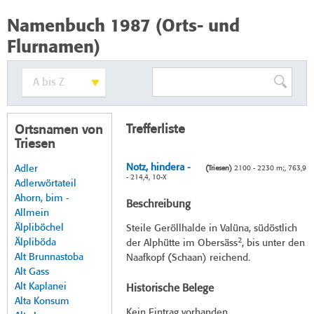
Namenbuch 1987 (Orts- und
Flurnamen)
Trefferliste
Ortsnamen von
Triesen
Notz, hindera -
Adler
(Triesen)
2100 - 2230 m;, 763,9
- 214,4, 10-X
Adlerwörtateil
Ahorn, bim -
Beschreibung
Allmein
Älpliböchel
Steile Geröllhalde in Valüna, südöstlich
2
Älpliböda
der Alphütte im Obersäss
, bis unter den
Alt Brunnastoba
Naafkopf (Schaan) reichend.
Alt Gass
Alt Kaplanei
Historische Belege
Alta Konsum
Kein Eintrag vorhanden