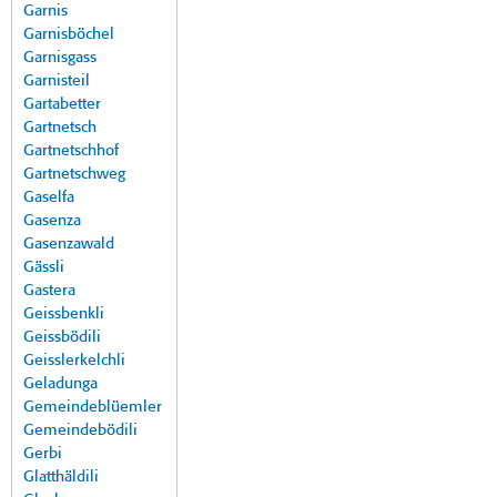
Garnis
Garnisböchel
Garnisgass
Garnisteil
Gartabetter
Gartnetsch
Gartnetschhof
Gartnetschweg
Gaselfa
Gasenza
Gasenzawald
Gässli
Gastera
Geissbenkli
Geissbödili
Geisslerkelchli
Geladunga
Gemeindeblüemler
Gemeindebödili
Gerbi
Glatthäldili