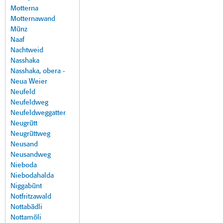
Motterna
Motternawand
Münz
Naaf
Nachtweid
Nasshaka
Nasshaka, obera -
Neua Weier
Neufeld
Neufeldweg
Neufeldweggatter
Neugrütt
Neugrüttweg
Neusand
Neusandweg
Nieboda
Niebodahalda
Niggabünt
Notfritzawald
Nottabädli
Nottamöli