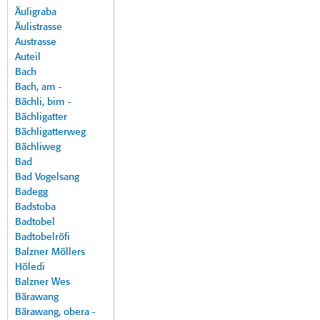
Äuligraba
Äulistrasse
Austrasse
Auteil
Bach
Bach, am -
Bächli, bim -
Bächligatter
Bächligatterweg
Bächliweg
Bad
Bad Vogelsang
Badegg
Badstoba
Badtobel
Badtobelröfi
Balzner Möllers
Höledi
Balzner Wes
Bärawang
Bärawang, obera -