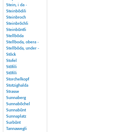
Stein, i da -
Steinbödili
Steinbroch
Steinbröchli
Steinbüntli
Stellböda
Stellboda, obera -
Stellböda, under -
Stöck
Stofel
Stöfili
Stöfili
Storchelkopf
Stotzighalda
Strasse
Sunnaberg
Sunnaböchel
Sunnabünt
Sunnaplatz
Surbünt
Tannawegli