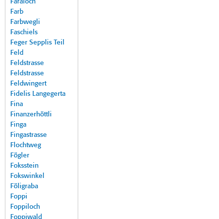
Faraloch
Farb
Farbwegli
Faschiels
Feger Sepplis Teil
Feld
Feldstrasse
Feldstrasse
Feldwingert
Fidelis Langegerta
Fina
Finanzerhöttli
Finga
Fingastrasse
Flochtweg
Fögler
Foksstein
Fokswinkel
Föligraba
Foppi
Foppiloch
Foppiwald