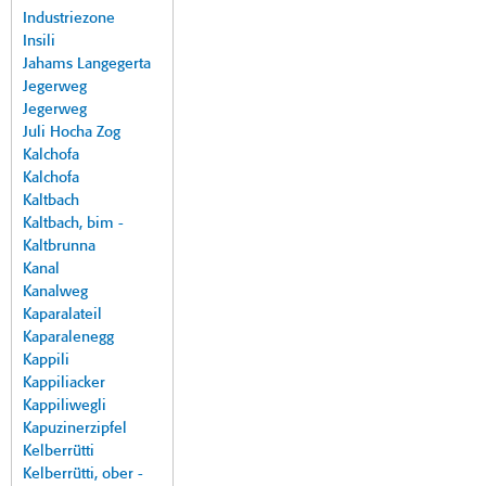
Industriezone
Insili
Jahams Langegerta
Jegerweg
Jegerweg
Juli Hocha Zog
Kalchofa
Kalchofa
Kaltbach
Kaltbach, bim -
Kaltbrunna
Kanal
Kanalweg
Kaparalateil
Kaparalenegg
Kappili
Kappiliacker
Kappiliwegli
Kapuzinerzipfel
Kelberrütti
Kelberrütti, ober -