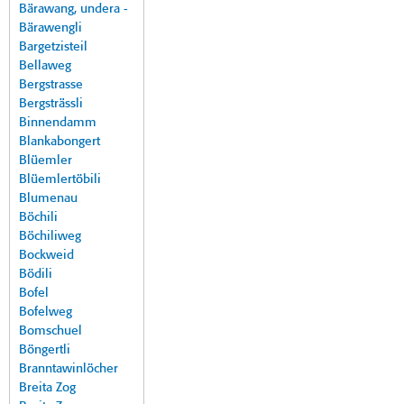
Bärawang, undera -
Bärawengli
Bargetzisteil
Bellaweg
Bergstrasse
Bergsträssli
Binnendamm
Blankabongert
Blüemler
Blüemlertöbili
Blumenau
Böchili
Böchiliweg
Bockweid
Bödili
Bofel
Bofelweg
Bomschuel
Böngertli
Branntawinlöcher
Breita Zog