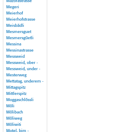
Mazorastrasse
Megeri
Meierhof
Meierhofstrasse
Meisbädli
Mesmersguet
Mesmersgüetli
Messina
Messinastrasse
Messweid
Messweid, ober -
Messweid, under -
Mesterweg
Mettatag, underem -
Mittagspitz
Mittlerspitz
Moggaschlössli
Möli
Mölibach
Möliweg
Möliwiti
Motel, bim -