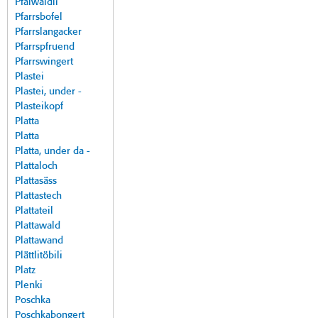
Pfalwäldli
Pfarrsbofel
Pfarrslangacker
Pfarrspfruend
Pfarrswingert
Plastei
Plastei, under -
Plasteikopf
Platta
Platta
Platta, under da -
Plattaloch
Plattasäss
Plattastech
Plattateil
Plattawald
Plattawand
Plättlitöbili
Platz
Plenki
Poschka
Poschkabongert