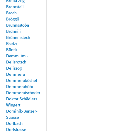
Breita Zog
Bremstall
Broch
Bröggli
Brunnastoba
Brünnili
Brünnilistech
Bsetzi
Büntli
Damm, im -
Delisrotsch
Deliszog
Demmera
Demmeraböchel
Demmerahöhi
Demmeratschoder
Doktor Schädlers
Wingert
Dominik-Banzer-
Strasse
Dorfbach
Dorfstrasse