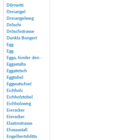
Dörrwitti
Dreiangel
Dreiangelweg
Dröschi
Dröschistrasse
Dunkla Bongert
Egg
Egg
Egga, hinder den -
Eggastalta
Eggatetsch
Eggtobel
Eggwatschiel
Eichholz
Eichholztobel
Eichholzweg
Eieracker
Eieracker
Elastinstrasse
Eliassastall
Engelbertshötta