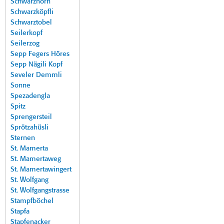
Schwarzhorn
Schwarzköpfli
Schwarztobel
Seilerkopf
Seilerzog
Sepp Fegers Höres
Sepp Nägili Kopf
Seveler Demmli
Sonne
Spezadengla
Spitz
Sprengersteil
Sprötzahüsli
Sternen
St. Mamerta
St. Mamertaweg
St. Mamertawingert
St. Wolfgang
St. Wolfgangstrasse
Stampfböchel
Stapfa
Stapfenacker