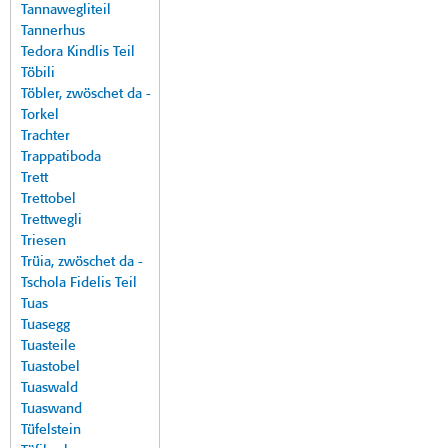
Tannawegliteil
Tannerhus
Tedora Kindlis Teil
Töbili
Töbler, zwöschet da -
Torkel
Trachter
Trappatiboda
Trett
Trettobel
Trettwegli
Triesen
Trüia, zwöschet da -
Tschola Fidelis Teil
Tuas
Tuasegg
Tuasteile
Tuastobel
Tuaswald
Tuaswand
Tüfelstein