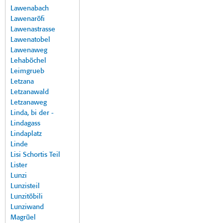
Lawenabach
Lawenaröfi
Lawenastrasse
Lawenatobel
Lawenaweg
Lehaböchel
Leimgrueb
Letzana
Letzanawald
Letzanaweg
Linda, bi der -
Lindagass
Lindaplatz
Linde
Lisi Schortis Teil
Lister
Lunzi
Lunzisteil
Lunzitöbili
Lunziwand
Magrüel