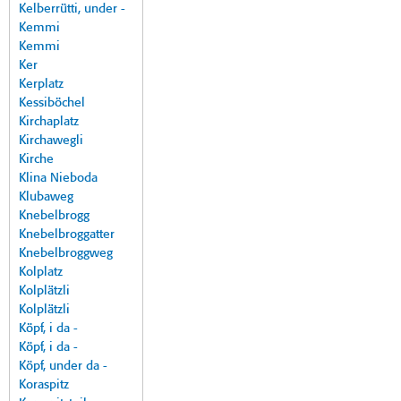
Kelberrütti, under -
Kemmi
Kemmi
Ker
Kerplatz
Kessiböchel
Kirchaplatz
Kirchawegli
Kirche
Klina Nieboda
Klubaweg
Knebelbrogg
Knebelbroggatter
Knebelbroggweg
Kolplatz
Kolplätzli
Kolplätzli
Köpf, i da -
Köpf, i da -
Köpf, under da -
Koraspitz