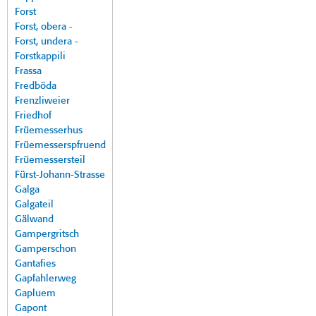
Forst
Forst, obera -
Forst, undera -
Forstkappili
Frassa
Fredböda
Frenzliweier
Friedhof
Früemesserhus
Früemesserspfruend
Früemessersteil
Fürst-Johann-Strasse
Galga
Galgateil
Gälwand
Gampergritsch
Gamperschon
Gantafies
Gapfahlerweg
Gapluem
Gapont