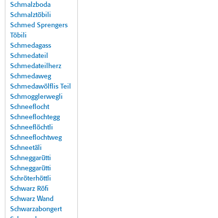
Schmalzboda
Schmalztöbili
Schmed Sprengers
Töbili
Schmedagass
Schmedateil
Schmedateilherz
Schmedaweg
Schmedawölflis Teil
Schmogglerwegli
Schneeflocht
Schneeflochtegg
Schneeflöchtli
Schneeflochtweg
Schneetäli
Schneggarütti
Schneggarütti
Schröterhöttli
Schwarz Röfi
Schwarz Wand
Schwarzabongert