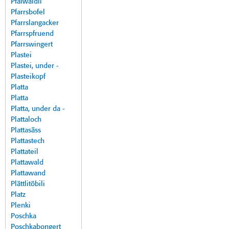
Pfalwäldli
Pfarrsbofel
Pfarrslangacker
Pfarrspfruend
Pfarrswingert
Plastei
Plastei, under -
Plasteikopf
Platta
Platta
Platta, under da -
Plattaloch
Plattasäss
Plattastech
Plattateil
Plattawald
Plattawand
Plättlitöbili
Platz
Plenki
Poschka
Poschkabongert