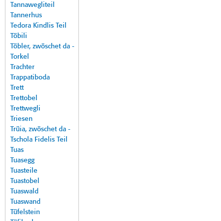
Tannawegliteil
Tannerhus
Tedora Kindlis Teil
Töbili
Töbler, zwöschet da -
Torkel
Trachter
Trappatiboda
Trett
Trettobel
Trettwegli
Triesen
Trüia, zwöschet da -
Tschola Fidelis Teil
Tuas
Tuasegg
Tuasteile
Tuastobel
Tuaswald
Tuaswand
Tüfelstein