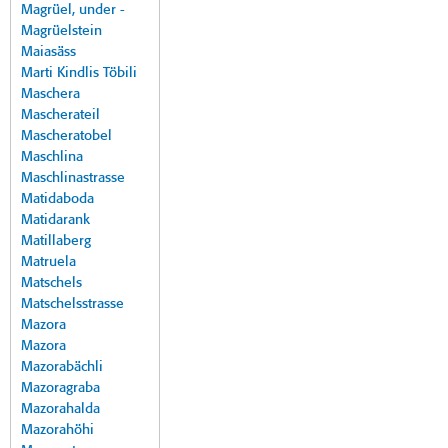
Magrüel, under -
Magrüelstein
Maiasäss
Marti Kindlis Töbili
Maschera
Mascherateil
Mascheratobel
Maschlina
Maschlinastrasse
Matidaboda
Matidarank
Matillaberg
Matruela
Matschels
Matschelsstrasse
Mazora
Mazora
Mazorabächli
Mazoragraba
Mazorahalda
Mazorahöhi