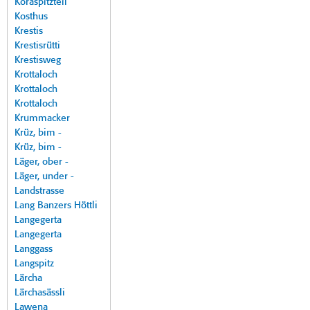
Koraspitzteil
Kosthus
Krestis
Krestisrütti
Krestisweg
Krottaloch
Krottaloch
Krottaloch
Krummacker
Krüz, bim -
Krüz, bim -
Läger, ober -
Läger, under -
Landstrasse
Lang Banzers Höttli
Langegerta
Langegerta
Langgass
Langspitz
Lärcha
Lärchasässli
Lawena