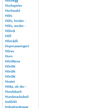
Hochegg
Hochspeler
Hochwald
Höhi
Höhi, hinder -
Höhi, vorder -
Höledi
Höll
Hömädli
Hopmaswingert
Höres
Horn
Hörüttena
Hörütti
Hörütti
Hörütti
Hostet
Hötta, ob der -
Hundsbach
Hundssacksässli
Iesförkli
Industriestrasse