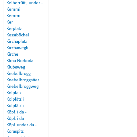
Kelberrütti, under -
Kemmi
Kemmi
Ker
Kerplatz
Kessiböchel
Kirchaplatz
Kirchawegli
Kirche
Klina Nieboda
Klubaweg
Knebelbrogg
Knebelbroggatter
Knebelbroggweg
Kolplatz
Kolplätzli
Kolplätzli
Köpf, i da -
Köpf, i da -
Köpf, under da -
Koraspitz