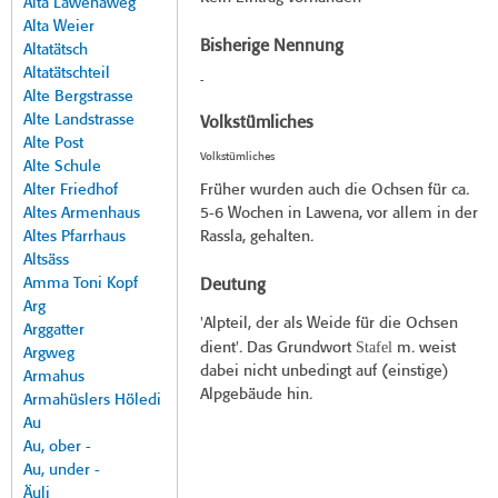
Alta Lawenaweg
Alta Weier
Bisherige Nennung
Altatätsch
Altatätschteil
-
Alte Bergstrasse
Alte Landstrasse
Volkstümliches
Alte Post
Volkstümliches
Alte Schule
Alter Friedhof
Früher wurden auch die Ochsen für ca.
Altes Armenhaus
5-6 Wochen in Lawena, vor allem in der
Altes Pfarrhaus
Rassla, gehalten.
Altsäss
Amma Toni Kopf
Deutung
Arg
'Alpteil, der als Weide für die Ochsen
Arggatter
Stafel
dient'. Das Grundwort
m. weist
Argweg
dabei nicht unbedingt auf (einstige)
Armahus
Alpgebäude hin.
Armahüslers Höledi
Au
Au, ober -
Au, under -
Äuli