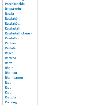
Poschkahalda
Rappastein
Rassla
Rasslahöhi
Rasslahöttli
Rasslastall
Rasslastall, obem -
Rasslatöbili
Rätikon
Realateil
Resch
Retscha
Retta
Rhein
Rheinau
Rheindamm
Riet
Rietli
Rietli
Riettola
Rietweg