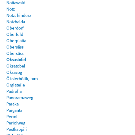
Nottawald
Notz
Notz, hindera -
Notzhalda
Oberdorf
Oberfeld
Oberplatta
Obersäss
Obersäss
Oksastofel
Oksatobel
Oksazog
Ökslerhöttli, bim -
Orglateile
Padrella
Panoramaweg
Paraka
Parganta
Periol
Periolweg
Pestkappili