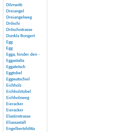
Dörrwitti
Dreiangel
Dreiangelweg
Dröschi
Dröschistrasse
Dunkla Bongert
Egg
Egg
Egga, hinder den -
Eggastalta
Eggatetsch
Eggtobel
Eggwatschiel
Eichholz
Eichholztobel
Eichholzweg
Eieracker
Eieracker
Elastinstrasse
Eliassastall
Engelbertshötta