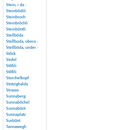
Stein, i da -
Steinbödili
Steinbroch
Steinbröchli
Steinbüntli
Stellböda
Stellboda, obera -
Stellböda, under -
Stöck
Stofel
Stöfili
Stöfili
Storchelkopf
Stotzighalda
Strasse
Sunnaberg
Sunnaböchel
Sunnabünt
Sunnaplatz
Surbünt
Tannawegli