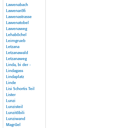
Lawenabach
Lawenaröfi
Lawenastrasse
Lawenatobel
Lawenaweg
Lehaböchel
Leimgrueb
Letzana
Letzanawald
Letzanaweg
Linda, bi der -
Lindagass
Lindaplatz
Linde
Lisi Schortis Teil
Lister
Lunzi
Lunzisteil
Lunzitöbili
Lunziwand
Magrüel