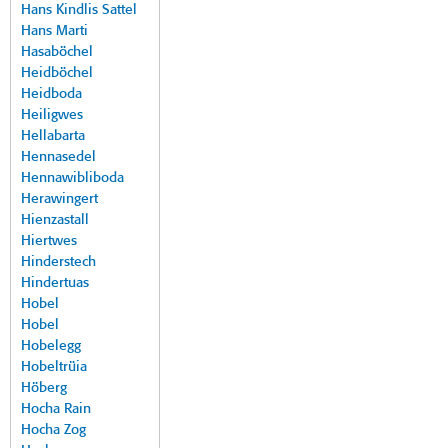
Hans Kindlis Sattel
Hans Marti
Hasaböchel
Heidböchel
Heidboda
Heiligwes
Hellabarta
Hennasedel
Hennawibliboda
Herawingert
Hienzastall
Hiertwes
Hinderstech
Hindertuas
Hobel
Hobel
Hobelegg
Hobeltrüia
Höberg
Hocha Rain
Hocha Zog