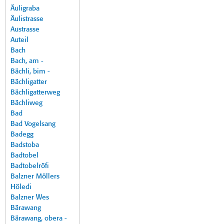
Äuligraba
Äulistrasse
Austrasse
Auteil
Bach
Bach, am -
Bächli, bim -
Bächligatter
Bächligatterweg
Bächliweg
Bad
Bad Vogelsang
Badegg
Badstoba
Badtobel
Badtobelröfi
Balzner Möllers
Höledi
Balzner Wes
Bärawang
Bärawang, obera -