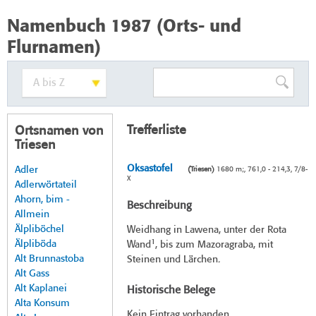
Namenbuch 1987 (Orts- und
Flurnamen)
Trefferliste
Ortsnamen von
Triesen
Oksastofel
Adler
(Triesen)
1680 m;, 761,0 - 214,3, 7/8-
X
Adlerwörtateil
Ahorn, bim -
Beschreibung
Allmein
Älpliböchel
Weidhang in Lawena, unter der Rota
1
Älpliböda
Wand
, bis zum Mazoragraba, mit
Alt Brunnastoba
Steinen und Lärchen.
Alt Gass
Alt Kaplanei
Historische Belege
Alta Konsum
Kein Eintrag vorhanden