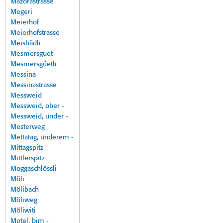
Mazorastrasse
Megeri
Meierhof
Meierhofstrasse
Meisbädli
Mesmersguet
Mesmersgüetli
Messina
Messinastrasse
Messweid
Messweid, ober -
Messweid, under -
Mesterweg
Mettatag, underem -
Mittagspitz
Mittlerspitz
Moggaschlössli
Möli
Mölibach
Möliweg
Möliwiti
Motel, bim -