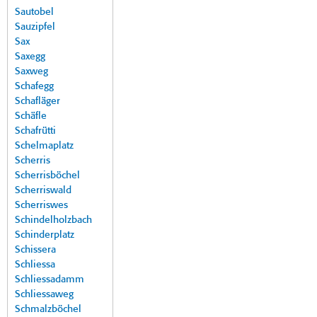
Sautobel
Sauzipfel
Sax
Saxegg
Saxweg
Schafegg
Schafläger
Schäfle
Schafrütti
Schelmaplatz
Scherris
Scherrisböchel
Scherriswald
Scherriswes
Schindelholzbach
Schinderplatz
Schissera
Schliessa
Schliessadamm
Schliessaweg
Schmalzböchel