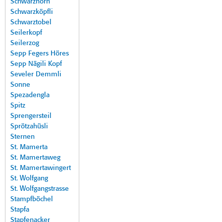
Schwarzhorn
Schwarzköpfli
Schwarztobel
Seilerkopf
Seilerzog
Sepp Fegers Höres
Sepp Nägili Kopf
Seveler Demmli
Sonne
Spezadengla
Spitz
Sprengersteil
Sprötzahüsli
Sternen
St. Mamerta
St. Mamertaweg
St. Mamertawingert
St. Wolfgang
St. Wolfgangstrasse
Stampfböchel
Stapfa
Stapfenacker