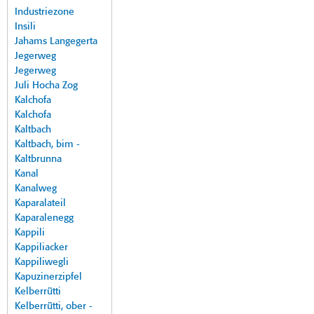
Industriezone
Insili
Jahams Langegerta
Jegerweg
Jegerweg
Juli Hocha Zog
Kalchofa
Kalchofa
Kaltbach
Kaltbach, bim -
Kaltbrunna
Kanal
Kanalweg
Kaparalateil
Kaparalenegg
Kappili
Kappiliacker
Kappiliwegli
Kapuzinerzipfel
Kelberrütti
Kelberrütti, ober -