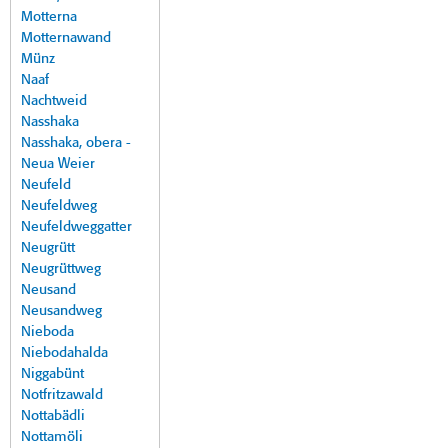
Motterna
Motternawand
Münz
Naaf
Nachtweid
Nasshaka
Nasshaka, obera -
Neua Weier
Neufeld
Neufeldweg
Neufeldweggatter
Neugrütt
Neugrüttweg
Neusand
Neusandweg
Nieboda
Niebodahalda
Niggabünt
Notfritzawald
Nottabädli
Nottamöli