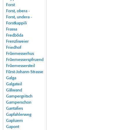
Forst
Forst, obera -
Forst, undera -
Forstkappili
Frassa
Fredböda
Frenzliweier
Friedhof
Früemesserhus
Früemesserspfruend
Früemessersteil
Fürst-Johann-Strasse
Galga
Galgateil
Gälwand
Gampergritsch
Gamperschon
Gantafies
Gapfahlerweg
Gapluem
Gapont