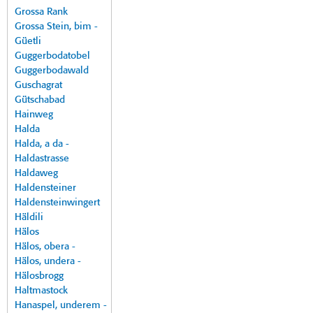
Grossa Rank
Grossa Stein, bim -
Güetli
Guggerbodatobel
Guggerbodawald
Guschagrat
Gütschabad
Hainweg
Halda
Halda, a da -
Haldastrasse
Haldaweg
Haldensteiner
Haldensteinwingert
Häldili
Hälos
Hälos, obera -
Hälos, undera -
Hälosbrogg
Haltmastock
Hanaspel, underem -