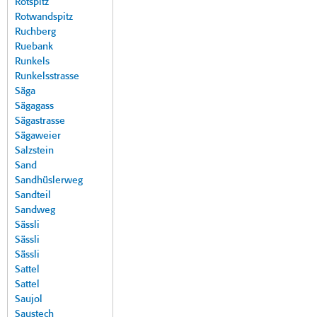
Rotspitz
Rotwandspitz
Ruchberg
Ruebank
Runkels
Runkelsstrasse
Säga
Sägagass
Sägastrasse
Sägaweier
Salzstein
Sand
Sandhüslerweg
Sandteil
Sandweg
Sässli
Sässli
Sässli
Sattel
Sattel
Saujol
Saustech