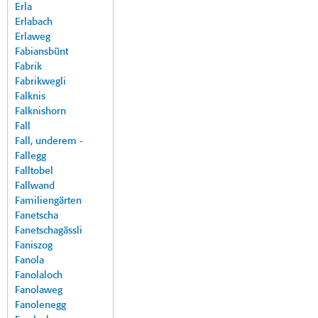
Erla
Erlabach
Erlaweg
Fabiansbünt
Fabrik
Fabrikwegli
Falknis
Falknishorn
Fall
Fall, underem -
Fallegg
Falltobel
Fallwand
Familiengärten
Fanetscha
Fanetschagässli
Faniszog
Fanola
Fanolaloch
Fanolaweg
Fanolenegg