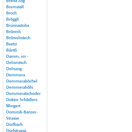
Breita Zog
Bremstall
Broch
Bröggli
Brunnastoba
Brünnili
Brünnilistech
Bsetzi
Büntli
Damm, im -
Delisrotsch
Deliszog
Demmera
Demmeraböchel
Demmerahöhi
Demmeratschoder
Doktor Schädlers
Wingert
Dominik-Banzer-
Strasse
Dorfbach
Dorfstrasse