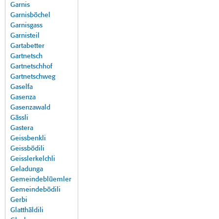
Garnis
Garnisböchel
Garnisgass
Garnisteil
Gartabetter
Gartnetsch
Gartnetschhof
Gartnetschweg
Gaselfa
Gasenza
Gasenzawald
Gässli
Gastera
Geissbenkli
Geissbödili
Geisslerkelchli
Geladunga
Gemeindeblüemler
Gemeindebödili
Gerbi
Glatthäldili