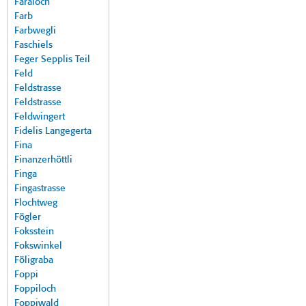
Faraloch
Farb
Farbwegli
Faschiels
Feger Sepplis Teil
Feld
Feldstrasse
Feldstrasse
Feldwingert
Fidelis Langegerta
Fina
Finanzerhöttli
Finga
Fingastrasse
Flochtweg
Fögler
Foksstein
Fokswinkel
Föligraba
Foppi
Foppiloch
Foppiwald