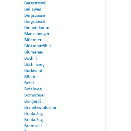
Bargetzisteil
Bellaweg
Bergstrasse
Bergsträssli
Binnendamm
Blankabongert
Blüemler
Blüemlertöbili
Blumenau
Böchili
Böchiliweg
Bockweid
Bödili
Bofel
Bofelweg
Bomschuel
Böngertli
Branntawinlöcher
Breita Zog
Breita Zog
Bremstall