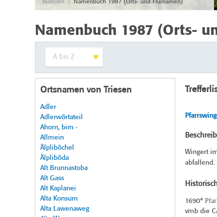
|
Wohnen
Namenbuch 1987 (Orts- und Flurnamen)
Namenbuch 1987 (Orts- u
Trefferli
Ortsnamen von Triesen
Adler
Pfarrswing
Adlerwörtateil
Ahorn, bim -
Beschrei
Allmein
Älpliböchel
Wingert im
Älpliböda
abfallend.
Alt Brunnastoba
Alt Gass
Historisc
Alt Kaplanei
Alta Konsum
Pfar
1690*
Alta Lawenaweg
vmb die Cap