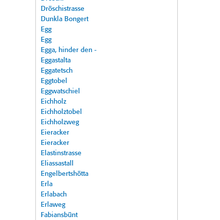
Dröschistrasse
Dunkla Bongert
Egg
Egg
Egga, hinder den -
Eggastalta
Eggatetsch
Eggtobel
Eggwatschiel
Eichholz
Eichholztobel
Eichholzweg
Eieracker
Eieracker
Elastinstrasse
Eliassastall
Engelbertshötta
Erla
Erlabach
Erlaweg
Fabiansbünt