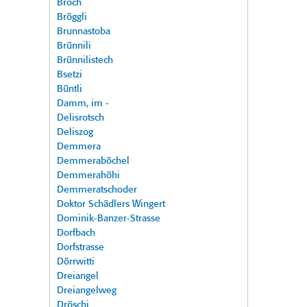
Broch
Bröggli
Brunnastoba
Brünnili
Brünnilistech
Bsetzi
Büntli
Damm, im -
Delisrotsch
Deliszog
Demmera
Demmeraböchel
Demmerahöhi
Demmeratschoder
Doktor Schädlers Wingert
Dominik-Banzer-Strasse
Dorfbach
Dorfstrasse
Dörrwitti
Dreiangel
Dreiangelweg
Dröschi