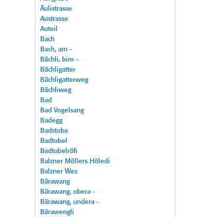
Äulistrasse
Austrasse
Auteil
Bach
Bach, am -
Bächli, bim -
Bächligatter
Bächligatterweg
Bächliweg
Bad
Bad Vogelsang
Badegg
Badstoba
Badtobel
Badtobelröfi
Balzner Möllers Höledi
Balzner Wes
Bärawang
Bärawang, obera -
Bärawang, undera -
Bärawengli