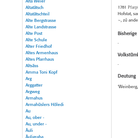
Alta Weier
Pfarp
1781
Altatätsch
Hofstat, s
Altatätschteil
~, zú ande
Alte Bergstrasse
Alte Landstrasse
Alte Post
Bisherig
Alte Schule
-
Alter Friedhof
Altes Armenhaus
Volkstüml
Altes Pfarrhaus
-
Altsäss
Amma Toni Kopf
Deutung
Arg
Arggatter
'Weinberg,
Argweg
Armahus
Armahüslers Höledi
Au
Au, ober -
Au, under -
Äuli
Äuligraba