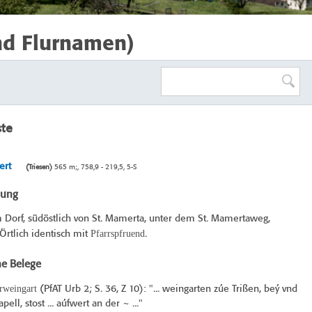
nd Flurnamen)
ste
ert
(Triesen)
565 m;, 758,9 - 219,5, 5-S
bung
 Dorf, südöstlich von St. Mamerta, unter dem St. Mamertaweg,
Pfarrspfruend
 Örtlich identisch mit
.
he Belege
rweingart
(
PfAT Urb 2
; S. 36, Z 10): "... weingarten zúe Trißen, beý vnd
ell, stost ... aúfwert an der ~ ..."