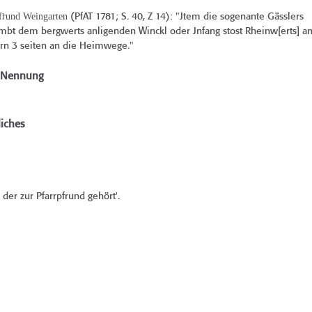
fr̀und Weingarten
(
PfAT 1781
; S. 40, Z 14): "Jtem die sogenante Gässlers
ambt dem bergwerts anligenden Winckl oder Jnfang stost Rheinw[erts] a
rn 3 seiten an die Heimwege."
e Nennung
iches
 der zur Pfarrpfrund gehört'.