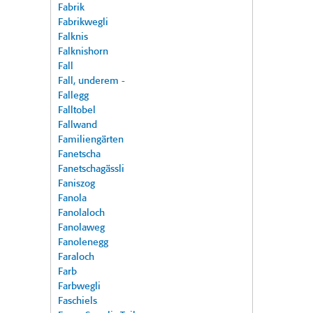
Fabrik
Fabrikwegli
Falknis
Falknishorn
Fall
Fall, underem -
Fallegg
Falltobel
Fallwand
Familiengärten
Fanetscha
Fanetschagässli
Faniszog
Fanola
Fanolaloch
Fanolaweg
Fanolenegg
Faraloch
Farb
Farbwegli
Faschiels