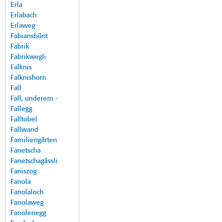
Erla
Erlabach
Erlaweg
Fabiansbünt
Fabrik
Fabrikwegli
Falknis
Falknishorn
Fall
Fall, underem -
Fallegg
Falltobel
Fallwand
Familiengärten
Fanetscha
Fanetschagässli
Faniszog
Fanola
Fanolaloch
Fanolaweg
Fanolenegg