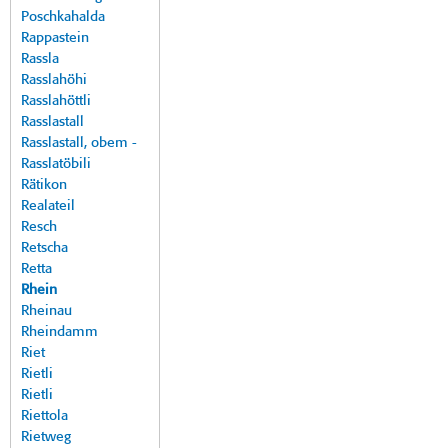
Poschkahalda
Rappastein
Rassla
Rasslahöhi
Rasslahöttli
Rasslastall
Rasslastall, obem -
Rasslatöbili
Rätikon
Realateil
Resch
Retscha
Retta
Rhein
Rheinau
Rheindamm
Riet
Rietli
Rietli
Riettola
Rietweg