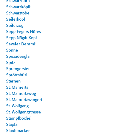
Schwarzhorn
Schwarzköpfli
Schwarztobel
Seilerkopf
Seilerzog
Sepp Fegers Höres
Sepp Nägili Kopf
Seveler Demmli
Sonne
Spezadengla
Spitz
Sprengersteil
Sprötzahüsli
Sternen
St. Mamerta
St. Mamertaweg
St. Mamertawingert
St. Wolfgang
St. Wolfgangstrasse
Stampfböchel
Stapfa
Stapfenacker