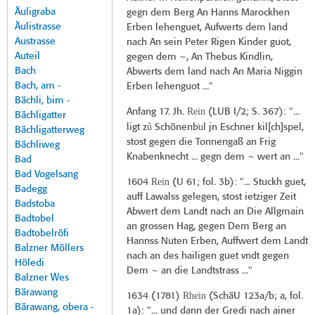
Äuligraba
gegn dem Berg An Hanns Marockhen
Äulistrasse
Erben lehenguet, Aufwerts dem land
Austrasse
nach An sein Peter Rigen Kinder guot,
Auteil
gegen dem ~, An Thebus Kindlin,
Bach
Abwerts dem land nach An Maria Niggin
Bach, am -
Erben lehenguot ..."
Bächli, bim -
Rein
Anfang 17. Jh.
(
LUB I/2
; S. 367): "...
Bächligatter
ů
̇u
ligt z
Schönenb
l jn Eschner kil[ch]spel,
Bächligatterweg
stost gegen die Tonnengaß an Frig
Bächliweg
Knabenknecht ... gegn dem ~ wert an ..."
Bad
Bad Vogelsang
Rein
1604
(
U 61
; fol. 3b): "... Stuckh guet,
Badegg
auff Lawalss gelegen, stost ietziger Zeit
Badstoba
Abwert dem Landt nach an Die Allgmain
Badtobel
an grossen Hag, gegen Dem Berg an
Badtobelröfi
Hannss Nuten Erben, Auffwert dem Landt
Balzner Möllers
nach an des hailigen guet vndt gegen
Höledi
Dem ~ an die Landtstrass ..."
Balzner Wes
Bärawang
Rhein
1634 (
1781
)
(SchäU 123a/b; a, fol.
Bärawang, obera -
1a): "... und dann der Gredi nach ainer