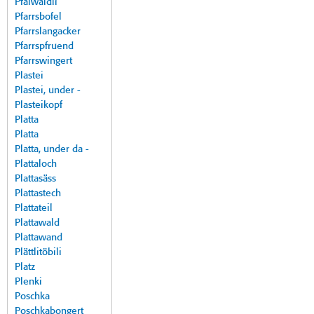
Pfalwäldli
Pfarrsbofel
Pfarrslangacker
Pfarrspfruend
Pfarrswingert
Plastei
Plastei, under -
Plasteikopf
Platta
Platta
Platta, under da -
Plattaloch
Plattasäss
Plattastech
Plattateil
Plattawald
Plattawand
Plättlitöbili
Platz
Plenki
Poschka
Poschkabongert