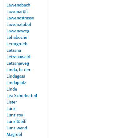
Lawenabach
Lawenaröfi
Lawenastrasse
Lawenatobel
Lawenaweg
Lehaböchel
Leimgrueb
Letzana
Letzanawald
Letzanaweg
Linda, bi der -
Lindagass
Lindaplatz
Linde
Lisi Schortis Teil
Lister
Lunzi
Lunzisteil
Lunzitöbili
Lunziwand
Magrüel