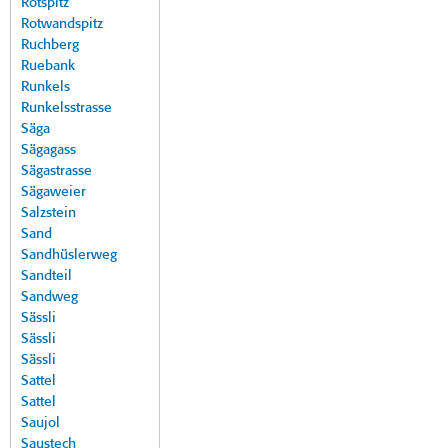
Rotspitz
Rotwandspitz
Ruchberg
Ruebank
Runkels
Runkelsstrasse
Säga
Sägagass
Sägastrasse
Sägaweier
Salzstein
Sand
Sandhüslerweg
Sandteil
Sandweg
Sässli
Sässli
Sässli
Sattel
Sattel
Saujol
Saustech