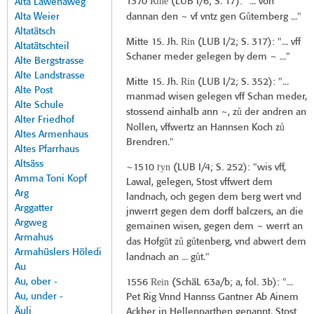
Rine
1370
(
LUB I/6
; S. 17): "... von
Alta Lawenaweg
ů
Alta Weier
dannan den ~ vf vntz gen G
temberg ..."
Altatätsch
Rin
Mitte 15. Jh.
(
LUB I/2
; S. 317): "... vff
Altatätschteil
Schaner meder gelegen by dem ~ ..."
Alte Bergstrasse
Alte Landstrasse
Rin
Mitte 15. Jh.
(
LUB I/2
; S. 352): "...
Alte Post
manmad wisen gelegen vff Schan meder,
Alte Schule
ů
stossend ainhalb ann ~, z
der andren an
Alter Friedhof
ů
Nollen, vffwertz an Hannsen Koch z
Altes Armenhaus
Brendren."
Altes Pfarrhaus
Altsäss
r̀yn
~1510
(
LUB I/4
; S. 252): "wis vff,
Amma Toni Kopf
Lawal, gelegen, Stost vffwert dem
Arg
landnach, och gegen dem berg wert vnd
Arggatter
jnwerrt gegen dem dorff balczers, an die
Argweg
gemainen wisen, gegen dem ~ werrt an
Armahus
ŭ
ů
ů
das Hofg
t z
g
tenberg, vnd abwert dem
Armahüslers Höledi
ů
landnach an ... g
t."
Au
Au, ober -
Rein
1556
(
SchäL 63a/b
; a, fol. 3b): "...
Au, under -
Pet Rig Vnnd Hannss Gantner Ab Ainem
Äuli
Ackher in Hellenparthen genannt, Stost