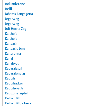
Industriezone
Insili
Jahams Langegerta
Jegerweg
Jegerweg
Juli Hocha Zog
Kalchofa
Kalchofa
Kaltbach
Kaltbach, bim -
Kaltbrunna
Kanal
Kanalweg
Kaparalateil
Kaparalenegg
Kappili
Kappiliacker
Kappiliwegli
Kapuzinerzipfel
Kelberrütti
Kelberrütti, ober -