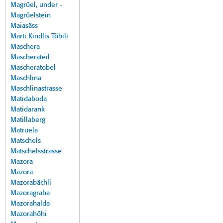
Magrüel, under -
Magrüelstein
Maiasäss
Marti Kindlis Töbili
Maschera
Mascherateil
Mascheratobel
Maschlina
Maschlinastrasse
Matidaboda
Matidarank
Matillaberg
Matruela
Matschels
Matschelsstrasse
Mazora
Mazora
Mazorabächli
Mazoragraba
Mazorahalda
Mazorahöhi