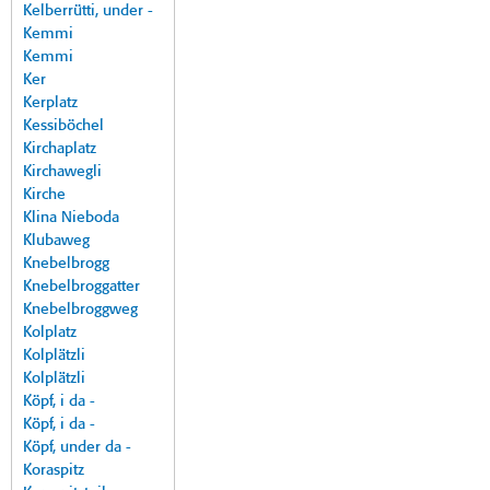
Kelberrütti, under -
Kemmi
Kemmi
Ker
Kerplatz
Kessiböchel
Kirchaplatz
Kirchawegli
Kirche
Klina Nieboda
Klubaweg
Knebelbrogg
Knebelbroggatter
Knebelbroggweg
Kolplatz
Kolplätzli
Kolplätzli
Köpf, i da -
Köpf, i da -
Köpf, under da -
Koraspitz