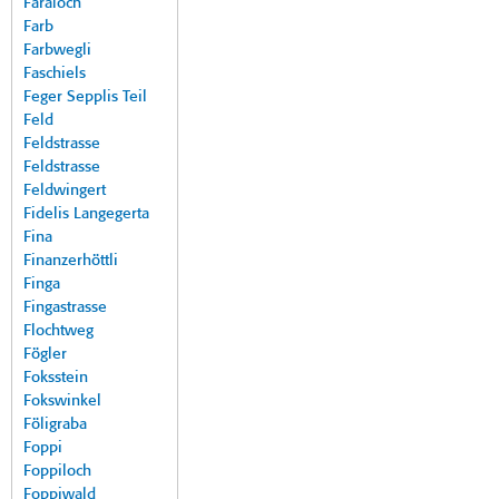
Faraloch
Farb
Farbwegli
Faschiels
Feger Sepplis Teil
Feld
Feldstrasse
Feldstrasse
Feldwingert
Fidelis Langegerta
Fina
Finanzerhöttli
Finga
Fingastrasse
Flochtweg
Fögler
Foksstein
Fokswinkel
Föligraba
Foppi
Foppiloch
Foppiwald