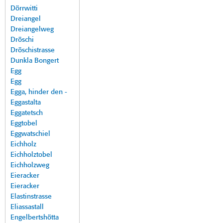
Dörrwitti
Dreiangel
Dreiangelweg
Dröschi
Dröschistrasse
Dunkla Bongert
Egg
Egg
Egga, hinder den -
Eggastalta
Eggatetsch
Eggtobel
Eggwatschiel
Eichholz
Eichholztobel
Eichholzweg
Eieracker
Eieracker
Elastinstrasse
Eliassastall
Engelbertshötta