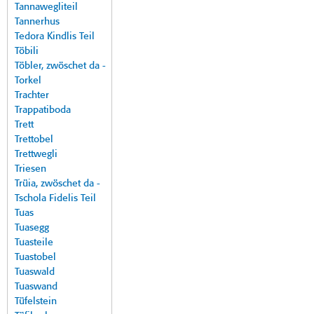
Tannawegliteil
Tannerhus
Tedora Kindlis Teil
Töbili
Töbler, zwöschet da -
Torkel
Trachter
Trappatiboda
Trett
Trettobel
Trettwegli
Triesen
Trüia, zwöschet da -
Tschola Fidelis Teil
Tuas
Tuasegg
Tuasteile
Tuastobel
Tuaswald
Tuaswand
Tüfelstein