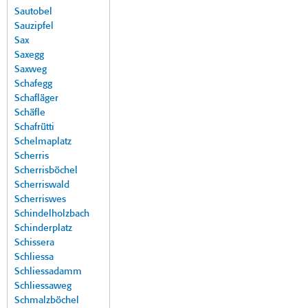
Sautobel
Sauzipfel
Sax
Saxegg
Saxweg
Schafegg
Schafläger
Schäfle
Schafrütti
Schelmaplatz
Scherris
Scherrisböchel
Scherriswald
Scherriswes
Schindelholzbach
Schinderplatz
Schissera
Schliessa
Schliessadamm
Schliessaweg
Schmalzböchel