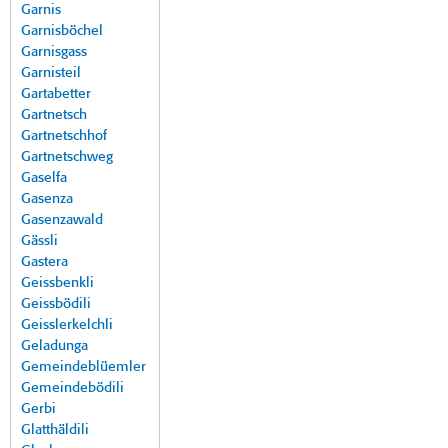
Garnis
Garnisböchel
Garnisgass
Garnisteil
Gartabetter
Gartnetsch
Gartnetschhof
Gartnetschweg
Gaselfa
Gasenza
Gasenzawald
Gässli
Gastera
Geissbenkli
Geissbödili
Geisslerkelchli
Geladunga
Gemeindeblüemler
Gemeindebödili
Gerbi
Glatthäldili