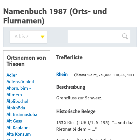
Namenbuch 1987 (Orts- und
Flurnamen)
Trefferliste
Ortsnamen von
Triesen
Rhein
Adler
(Triesen)
465 m;, 758,000 - 218,660, 4/5-T
Adlerwörtateil
Beschreibung
Ahorn, bim -
Allmein
Grenzfluss zur Schweiz.
Älpliböchel
Älpliböda
Historische Belege
Alt Brunnastoba
Alt Gass
Rine
1332
(
LUB I/1
; S. 193): "... vnd daz
Alt Kaplanei
Rietmat bi dem ~ ..."
Alta Konsum