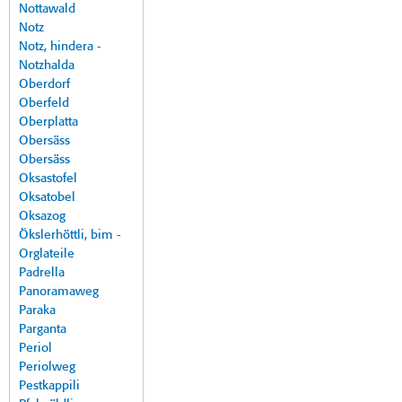
Nottawald
Notz
Notz, hindera -
Notzhalda
Oberdorf
Oberfeld
Oberplatta
Obersäss
Obersäss
Oksastofel
Oksatobel
Oksazog
Ökslerhöttli, bim -
Orglateile
Padrella
Panoramaweg
Paraka
Parganta
Periol
Periolweg
Pestkappili