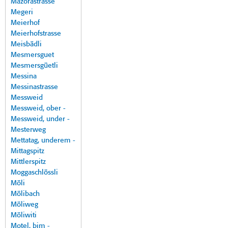
Mazorastrasse
Megeri
Meierhof
Meierhofstrasse
Meisbädli
Mesmersguet
Mesmersgüetli
Messina
Messinastrasse
Messweid
Messweid, ober -
Messweid, under -
Mesterweg
Mettatag, underem -
Mittagspitz
Mittlerspitz
Moggaschlössli
Möli
Mölibach
Möliweg
Möliwiti
Motel, bim -