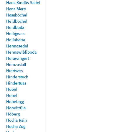
Hans Kindlis Sattel
Hans Marti
Hasaböchel
Heidböchel
Heidboda
Heiligwes
Hellabarta
Hennasedel
Hennawibliboda
Herawingert
Hienzastall
Hiertwes
Hinderstech
Hindertuas
Hobel
Hobel
Hobelegg
Hobeltrüia
Höberg
Hocha Rain
Hocha Zog