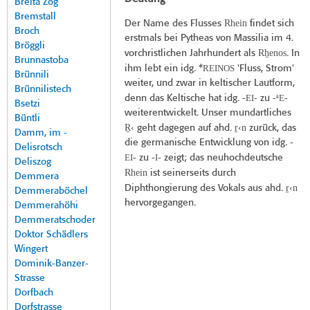
Breita Zog
Bremstall
Rhein
Der Name des Flusses
findet sich
Broch
erstmals bei Pytheas von Massilia im 4.
Bröggli
Rh̠enos
vorchristlichen Jahrhundert als
. In
Brunnastoba
REINOS
ihm lebt ein idg. *
'Fluss, Strom'
Brünnili
weiter, und zwar in keltischer Lautform,
Brünnilistech
EI
ªE
denn das Keltische hat idg. -
- zu -
-
Bsetzi
weiterentwickelt. Unser mundartliches
Büntli
R̠‹
r̠‹n
geht dagegen auf ahd.
zurück, das
Damm, im -
die germanische Entwicklung von idg. -
Delisrotsch
EI
­I
- zu -
- zeigt; das neuhochdeutsche
Deliszog
Rhein
ist seinerseits durch
Demmera
r̠‹n
Diphthongierung des Vokals aus ahd.
Demmeraböchel
hervorgegangen.
Demmerahöhi
Demmeratschoder
Doktor Schädlers
Wingert
Dominik-Banzer-
Strasse
Dorfbach
Dorfstrasse