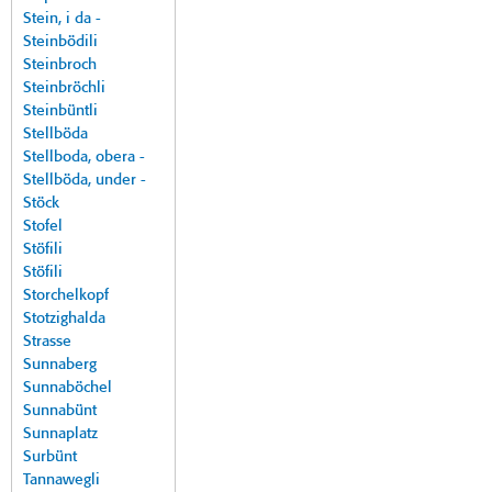
Stein, i da -
Steinbödili
Steinbroch
Steinbröchli
Steinbüntli
Stellböda
Stellboda, obera -
Stellböda, under -
Stöck
Stofel
Stöfili
Stöfili
Storchelkopf
Stotzighalda
Strasse
Sunnaberg
Sunnaböchel
Sunnabünt
Sunnaplatz
Surbünt
Tannawegli