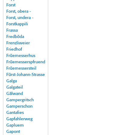
Forst
Forst, obera -
Forst, undera -
Forstkappili
Frassa
Fredböda
Frenzliweier
Friedhof
Früemesserhus
Früemesserspfruend
Früemessersteil
Fürst-Johann-Strasse
Galga
Galgateil
Gälwand
Gampergritsch
Gamperschon
Gantafies
Gapfahlerweg
Gapluem
Gapont