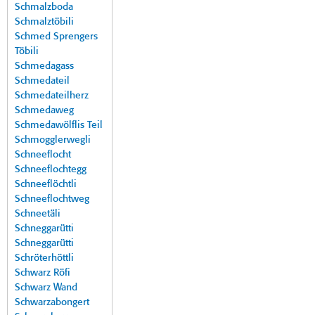
Schmalzboda
Schmalztöbili
Schmed Sprengers
Töbili
Schmedagass
Schmedateil
Schmedateilherz
Schmedaweg
Schmedawölflis Teil
Schmogglerwegli
Schneeflocht
Schneeflochtegg
Schneeflöchtli
Schneeflochtweg
Schneetäli
Schneggarütti
Schneggarütti
Schröterhöttli
Schwarz Röfi
Schwarz Wand
Schwarzabongert