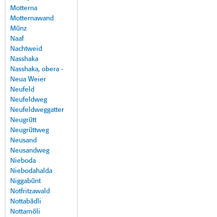
Motterna
Motternawand
Münz
Naaf
Nachtweid
Nasshaka
Nasshaka, obera -
Neua Weier
Neufeld
Neufeldweg
Neufeldweggatter
Neugrütt
Neugrüttweg
Neusand
Neusandweg
Nieboda
Niebodahalda
Niggabünt
Notfritzawald
Nottabädli
Nottamöli