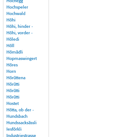
Hochegg
Hochspeler
Hochwald
Höhi
Höhi, hinder -
Höhi, vorder -
Höledi
Höll
Hömädli
Hopmaswingert
Höres
Horn
Hörüttena
Hörütti
Hörütti
Hörütti
Hostet
Hötta, ob der -
Hundsbach
Hundssacksässli
Iesförkli
Industriestrasse