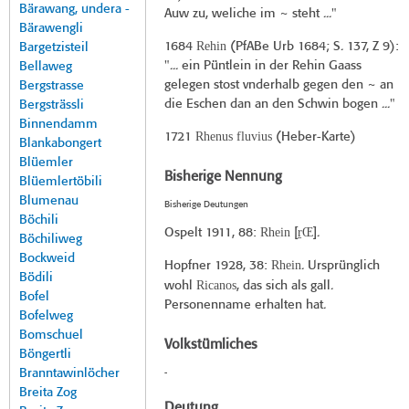
Bärawang, undera -
Auw zu, weliche im ~ steht ..."
Bärawengli
Rehin
1684
(
PfABe Urb 1684
; S. 137, Z 9):
Bargetzisteil
"... ein Püntlein in der Rehin Gaass
Bellaweg
gelegen stost vnderhalb gegen den ~ an
Bergstrasse
die Eschen dan an den Schwin bogen ..."
Bergsträssli
Binnendamm
Rhenus fluvius
1721
(
Heber-Karte
)
Blankabongert
Blüemler
Bisherige Nennung
Blüemlertöbili
Blumenau
Bisherige Deutungen
Böchili
Rhein
r̠Œ
Ospelt 1911
, 88:
[
].
Böchiliweg
Bockweid
Rhein
Hopfner 1928
, 38:
. Ursprünglich
Bödili
Ricanos
wohl
, das sich als gall.
Bofel
Personenname erhalten hat.
Bofelweg
Bomschuel
Volkstümliches
Böngertli
Branntawinlöcher
-
Breita Zog
Deutung