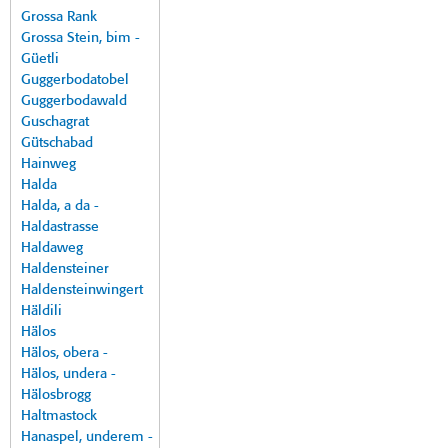
Grossa Rank
Grossa Stein, bim -
Güetli
Guggerbodatobel
Guggerbodawald
Guschagrat
Gütschabad
Hainweg
Halda
Halda, a da -
Haldastrasse
Haldaweg
Haldensteiner
Haldensteinwingert
Häldili
Hälos
Hälos, obera -
Hälos, undera -
Hälosbrogg
Haltmastock
Hanaspel, underem -