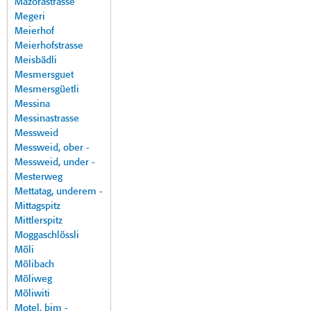
Mazorastrasse
Megeri
Meierhof
Meierhofstrasse
Meisbädli
Mesmersguet
Mesmersgüetli
Messina
Messinastrasse
Messweid
Messweid, ober -
Messweid, under -
Mesterweg
Mettatag, underem -
Mittagspitz
Mittlerspitz
Moggaschlössli
Möli
Mölibach
Möliweg
Möliwiti
Motel, bim -