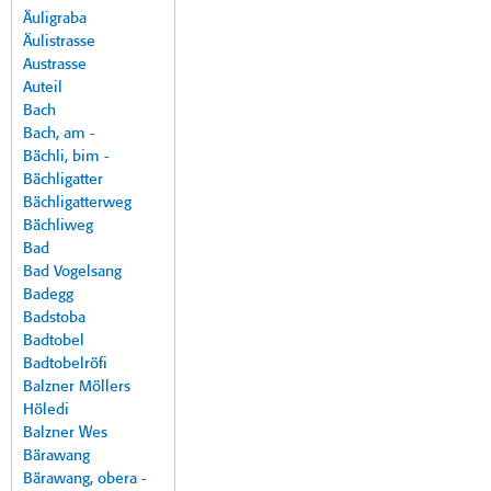
Äuligraba
Äulistrasse
Austrasse
Auteil
Bach
Bach, am -
Bächli, bim -
Bächligatter
Bächligatterweg
Bächliweg
Bad
Bad Vogelsang
Badegg
Badstoba
Badtobel
Badtobelröfi
Balzner Möllers
Höledi
Balzner Wes
Bärawang
Bärawang, obera -