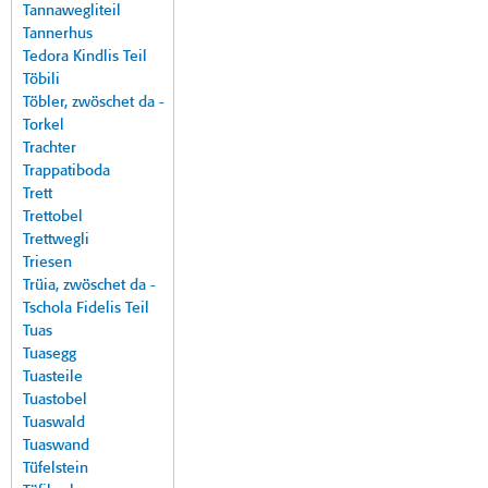
Tannawegliteil
Tannerhus
Tedora Kindlis Teil
Töbili
Töbler, zwöschet da -
Torkel
Trachter
Trappatiboda
Trett
Trettobel
Trettwegli
Triesen
Trüia, zwöschet da -
Tschola Fidelis Teil
Tuas
Tuasegg
Tuasteile
Tuastobel
Tuaswald
Tuaswand
Tüfelstein