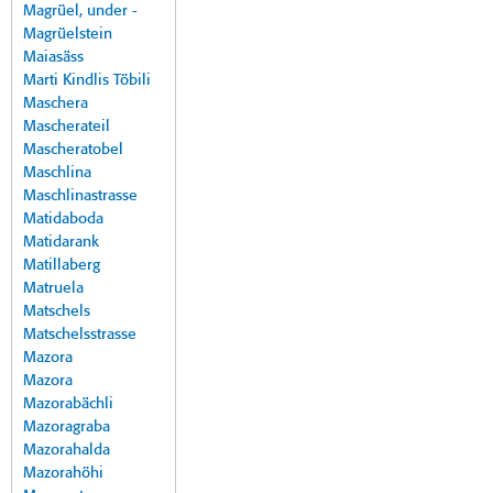
Magrüel, under -
Magrüelstein
Maiasäss
Marti Kindlis Töbili
Maschera
Mascherateil
Mascheratobel
Maschlina
Maschlinastrasse
Matidaboda
Matidarank
Matillaberg
Matruela
Matschels
Matschelsstrasse
Mazora
Mazora
Mazorabächli
Mazoragraba
Mazorahalda
Mazorahöhi