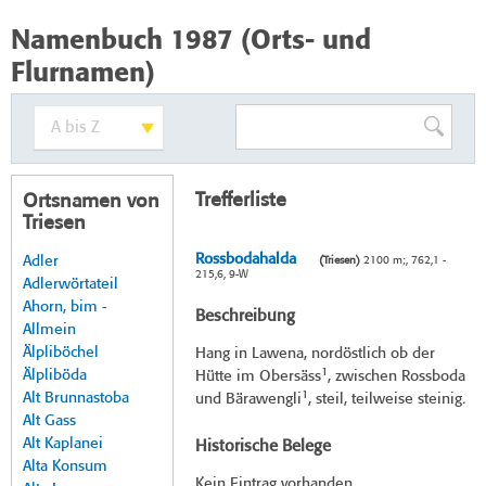
Namenbuch 1987 (Orts- und
Flurnamen)
Trefferliste
Ortsnamen von
Triesen
Rossbodahalda
Adler
(Triesen)
2100 m;, 762,1 -
215,6, 9-W
Adlerwörtateil
Ahorn, bim -
Beschreibung
Allmein
Älpliböchel
Hang in Lawena, nordöstlich ob der
1
Älpliböda
Hütte im Obersäss
, zwischen Rossboda
1
Alt Brunnastoba
und Bärawengli
, steil, teilweise steinig.
Alt Gass
Alt Kaplanei
Historische Belege
Alta Konsum
Kein Eintrag vorhanden