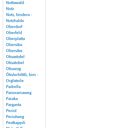
Nottawald
Notz
Notz, hindera -
Notzhalda
Oberdorf
Oberfeld
Oberplatta
Obersäss
Obersäss
Oksastofel
Oksatobel
Oksazog
Ökslerhöttli, bim -
Orglateile
Padrella
Panoramaweg
Paraka
Parganta
Periol
Periolweg
Pestkappili