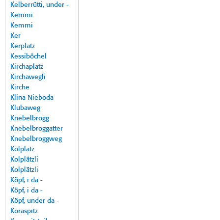
Kelberrütti, under -
Kemmi
Kemmi
Ker
Kerplatz
Kessiböchel
Kirchaplatz
Kirchawegli
Kirche
Klina Nieboda
Klubaweg
Knebelbrogg
Knebelbroggatter
Knebelbroggweg
Kolplatz
Kolplätzli
Kolplätzli
Köpf, i da -
Köpf, i da -
Köpf, under da -
Koraspitz