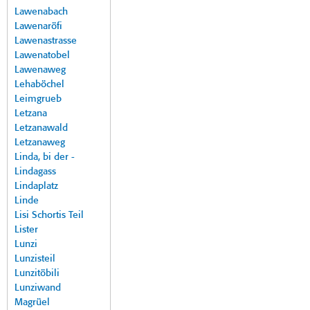
Lawenabach
Lawenaröfi
Lawenastrasse
Lawenatobel
Lawenaweg
Lehaböchel
Leimgrueb
Letzana
Letzanawald
Letzanaweg
Linda, bi der -
Lindagass
Lindaplatz
Linde
Lisi Schortis Teil
Lister
Lunzi
Lunzisteil
Lunzitöbili
Lunziwand
Magrüel