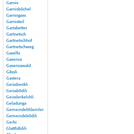
Garnis
Garnisböchel
Garnisgass
Garnisteil
Gartabetter
Gartnetsch
Gartnetschhof
Gartnetschweg
Gaselfa
Gasenza
Gasenzawald
Gässli
Gastera
Geissbenkli
Geissbödili
Geisslerkelchli
Geladunga
Gemeindeblüemler
Gemeindebödili
Gerbi
Glatthäldili