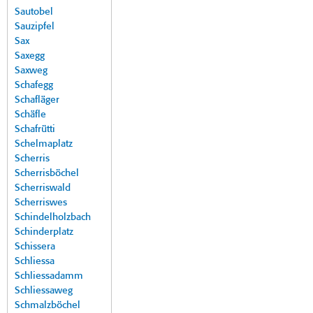
Sautobel
Sauzipfel
Sax
Saxegg
Saxweg
Schafegg
Schafläger
Schäfle
Schafrütti
Schelmaplatz
Scherris
Scherrisböchel
Scherriswald
Scherriswes
Schindelholzbach
Schinderplatz
Schissera
Schliessa
Schliessadamm
Schliessaweg
Schmalzböchel