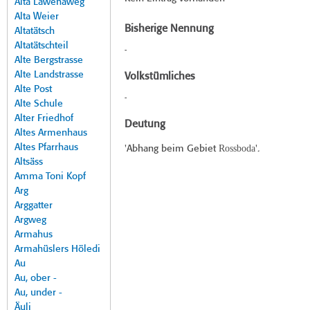
Alta Lawenaweg
Alta Weier
Bisherige Nennung
Altatätsch
Altatätschteil
-
Alte Bergstrasse
Alte Landstrasse
Volkstümliches
Alte Post
-
Alte Schule
Alter Friedhof
Deutung
Altes Armenhaus
Altes Pfarrhaus
Rossboda
'Abhang beim Gebiet
'.
Altsäss
Amma Toni Kopf
Arg
Arggatter
Argweg
Armahus
Armahüslers Höledi
Au
Au, ober -
Au, under -
Äuli