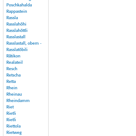
Poschkahalda
Rappastein
Rassla
Rasslahöhi
Rasslahöttli
Rasslastall
Rasslastall, obem -
Rasslatöbili
Rätikon
Realateil
Resch
Retscha
Retta
Rhein
Rheinau
Rheindamm
Riet
Rietli
Rietli
Riettola
Rietweg