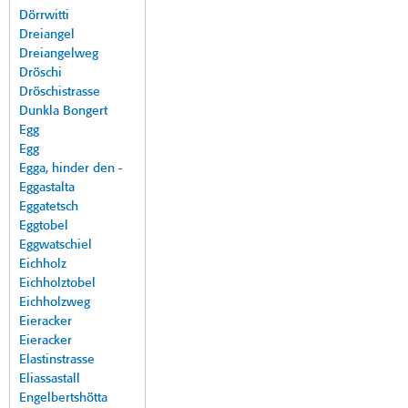
Dörrwitti
Dreiangel
Dreiangelweg
Dröschi
Dröschistrasse
Dunkla Bongert
Egg
Egg
Egga, hinder den -
Eggastalta
Eggatetsch
Eggtobel
Eggwatschiel
Eichholz
Eichholztobel
Eichholzweg
Eieracker
Eieracker
Elastinstrasse
Eliassastall
Engelbertshötta