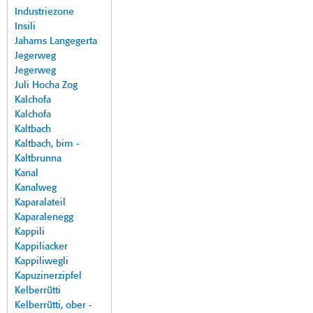
Industriezone
Insili
Jahams Langegerta
Jegerweg
Jegerweg
Juli Hocha Zog
Kalchofa
Kalchofa
Kaltbach
Kaltbach, bim -
Kaltbrunna
Kanal
Kanalweg
Kaparalateil
Kaparalenegg
Kappili
Kappiliacker
Kappiliwegli
Kapuzinerzipfel
Kelberrütti
Kelberrütti, ober -