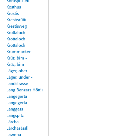
Koraspitzteil
Kosthus
Krestis
Krestisrütti
Krestisweg
Krottaloch
Krottaloch
Krottaloch
Krummacker
Krüz, bim -
Krüz, bim -
Läger, ober -
Läger, under -
Landstrasse
Lang Banzers Höttli
Langegerta
Langegerta
Langgass
Langspitz
Lärcha
Lärchasässli
Lawena