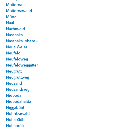
Motterna
Motternawand
Münz
Naaf
Nachtweid
Nasshaka
Nasshaka, obera -
Neua Weier
Neufeld
Neufeldweg
Neufeldweggatter
Neugrütt
Neugrüttweg
Neusand
Neusandweg
Nieboda
Niebodahalda
Niggabünt
Notfritzawald
Nottabädli
Nottamöli