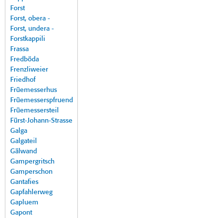
Forst
Forst, obera -
Forst, undera -
Forstkappili
Frassa
Fredböda
Frenzliweier
Friedhof
Früemesserhus
Früemesserspfruend
Früemessersteil
Fürst-Johann-Strasse
Galga
Galgateil
Gälwand
Gampergritsch
Gamperschon
Gantafies
Gapfahlerweg
Gapluem
Gapont