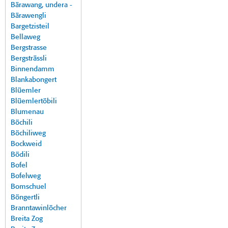
Bärawang, undera -
Bärawengli
Bargetzisteil
Bellaweg
Bergstrasse
Bergsträssli
Binnendamm
Blankabongert
Blüemler
Blüemlertöbili
Blumenau
Böchili
Böchiliweg
Bockweid
Bödili
Bofel
Bofelweg
Bomschuel
Böngertli
Branntawinlöcher
Breita Zog