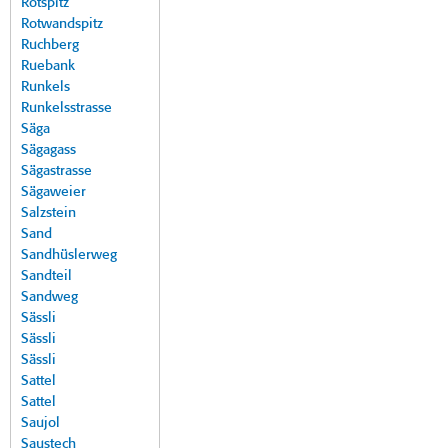
Rotspitz
Rotwandspitz
Ruchberg
Ruebank
Runkels
Runkelsstrasse
Säga
Sägagass
Sägastrasse
Sägaweier
Salzstein
Sand
Sandhüslerweg
Sandteil
Sandweg
Sässli
Sässli
Sässli
Sattel
Sattel
Saujol
Saustech