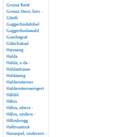
Grossa Rank
Grossa Stein, bim -
Güetli
Guggerbodatobel
Guggerbodawald
Guschagrat
Gütschabad
Hainweg
Halda
Halda, a da -
Haldastrasse
Haldaweg
Haldensteiner
Haldensteinwingert
Häldili
Hälos
Hälos, obera -
Hälos, undera -
Hälosbrogg
Haltmastock
Hanaspel, underem -