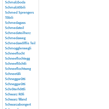
Schmalzboda
Schmalztöbili
Schmed Sprengers
Töbili
Schmedagass
Schmedateil
Schmedateilherz
Schmedaweg
Schmedawölflis Teil
Schmogglerwegli
Schneeflocht
Schneeflochtegg
Schneeflöchtli
Schneeflochtweg
Schneetäli
Schneggarütti
Schneggarütti
Schröterhöttli
Schwarz Röfi
Schwarz Wand
Schwarzabongert