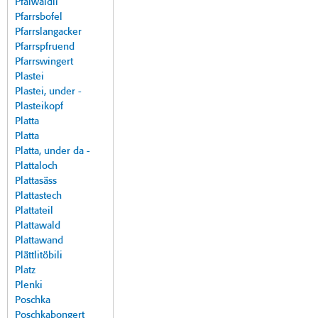
Pfalwäldli
Pfarrsbofel
Pfarrslangacker
Pfarrspfruend
Pfarrswingert
Plastei
Plastei, under -
Plasteikopf
Platta
Platta
Platta, under da -
Plattaloch
Plattasäss
Plattastech
Plattateil
Plattawald
Plattawand
Plättlitöbili
Platz
Plenki
Poschka
Poschkabongert