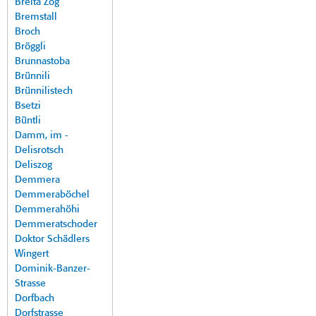
Breita Zog
Bremstall
Broch
Bröggli
Brunnastoba
Brünnili
Brünnilistech
Bsetzi
Büntli
Damm, im -
Delisrotsch
Deliszog
Demmera
Demmeraböchel
Demmerahöhi
Demmeratschoder
Doktor Schädlers
Wingert
Dominik-Banzer-
Strasse
Dorfbach
Dorfstrasse