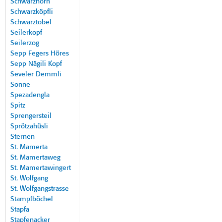
Schwarzhorn
Schwarzköpfli
Schwarztobel
Seilerkopf
Seilerzog
Sepp Fegers Höres
Sepp Nägili Kopf
Seveler Demmli
Sonne
Spezadengla
Spitz
Sprengersteil
Sprötzahüsli
Sternen
St. Mamerta
St. Mamertaweg
St. Mamertawingert
St. Wolfgang
St. Wolfgangstrasse
Stampfböchel
Stapfa
Stapfenacker