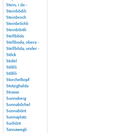
Stein, i da -
Steinbödili
Steinbroch
Steinbröchli
Steinbüntli
Stellböda
Stellboda, obera -
Stellböda, under -
Stöck
Stofel
Stöfili
Stöfili
Storchelkopf
Stotzighalda
Strasse
Sunnaberg
Sunnaböchel
Sunnabünt
Sunnaplatz
Surbünt
Tannawegli