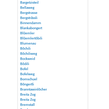
Bargetzisteil
Bellaweg
Bergstrasse
Bergsträssli
Binnendamm
Blankabongert
Blüemler
Blüemlertöbili
Blumenau
Böchili
Böchiliweg
Bockweid
Bödili
Bofel
Bofelweg
Bomschuel
Böngertli
Branntawinlöcher
Breita Zog
Breita Zog
Bremstall