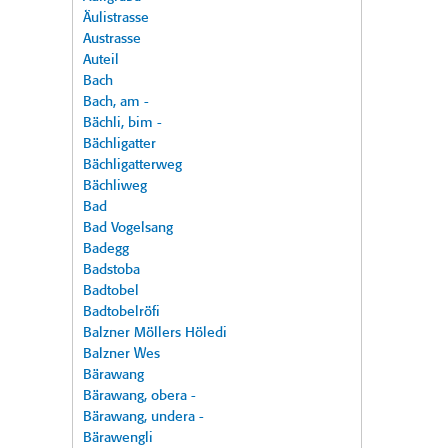
Äulistrasse
Austrasse
Auteil
Bach
Bach, am -
Bächli, bim -
Bächligatter
Bächligatterweg
Bächliweg
Bad
Bad Vogelsang
Badegg
Badstoba
Badtobel
Badtobelröfi
Balzner Möllers Höledi
Balzner Wes
Bärawang
Bärawang, obera -
Bärawang, undera -
Bärawengli