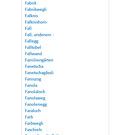
Fabrik
Fabrikwegli
Falknis
Falknishorn
Fall
Fall, underem -
Fallegg
Falltobel
Fallwand
Familiengärten
Fanetscha
Fanetschagässli
Faniszog
Fanola
Fanolaloch
Fanolaweg
Fanolenegg
Faraloch
Farb
Farbwegli
Faschiels