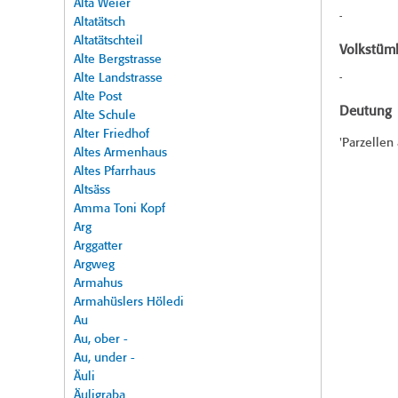
Alta Weier
-
Altatätsch
Altatätschteil
Volkstüml
Alte Bergstrasse
Alte Landstrasse
-
Alte Post
Deutung
Alte Schule
Alter Friedhof
'Parzelle
Altes Armenhaus
Altes Pfarrhaus
Altsäss
Amma Toni Kopf
Arg
Arggatter
Argweg
Armahus
Armahüslers Höledi
Au
Au, ober -
Au, under -
Äuli
Äuligraba