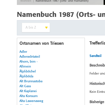
|
Wohnen
Namenbuch 1987 (Orts- und Flurnamen)
Namenbuch 1987 (Orts- u
Trefferli
Ortsnamen von Triesen
Adler
Sandteil
Adlerwörtateil
Ahorn, bim -
Beschrei
Allmein
Älpliböchel
Felder und
Älpliböda
Alt Brunnastoba
Historisc
Alt Gass
Alt Kaplanei
Kein Eintr
Alta Konsum
Alta Lawenaweg
Bisherig