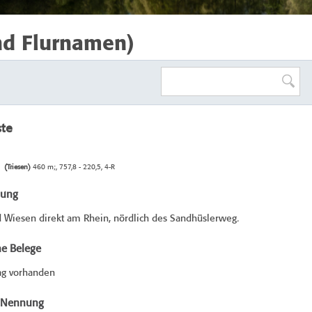
nd Flurnamen)
ste
(Triesen)
460 m;, 757,8 - 220,5, 4-R
bung
 Wiesen direkt am Rhein, nördlich des Sandhüslerweg.
he Belege
ag vorhanden
e Nennung