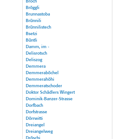
Broch
Bröggli
Brunnastoba
Brünnili
Brünnilistech
Bsetzi
Büntli
Damm, im -
Delisrotsch
Deliszog
Demmera
Demmeraböchel
Demmerahöhi
Demmeratschoder
Doktor Schädlers Wingert
Dominik-Banzer-Strasse
Dorfbach
Dorfstrasse
Dörrwitti
Dreiangel
Dreiangelweg
Dröschi