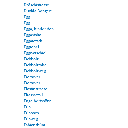
Dröschistrasse
Dunkla Bongert
Egg
Egg
Egga, hinder den -
Eggastalta
Eggatetsch
Eggtobel
Eggwatschiel
Eichholz
Eichholztobel
Eichholzweg
Eieracker
Eieracker
Elastinstrasse
Eliassastall
Engelbertshötta
Erla
Erlabach
Erlaweg
Fabiansbünt