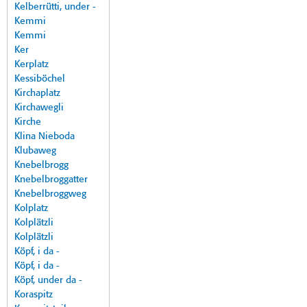
Kelberrütti, under -
Kemmi
Kemmi
Ker
Kerplatz
Kessiböchel
Kirchaplatz
Kirchawegli
Kirche
Klina Nieboda
Klubaweg
Knebelbrogg
Knebelbroggatter
Knebelbroggweg
Kolplatz
Kolplätzli
Kolplätzli
Köpf, i da -
Köpf, i da -
Köpf, under da -
Koraspitz