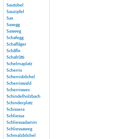
Sautobel
Sauzipfel
Sax
Saxegg
Saxweg
Schafegg
Schafläger
Schäfle
Schafrütti
Schelmaplatz
Scherris
Scherrisböchel
Scherriswald
Scherriswes
Schindelholzbach
Schinderplatz
Schissera
Schliessa
Schliessadamm
Schliessaweg
Schmalzböchel