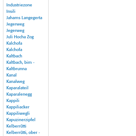
Industriezone
Insili
Jahams Langegerta
Jegerweg
Jegerweg
Juli Hocha Zog
Kalchofa
Kalchofa
Kaltbach
Kaltbach, bim -
Kaltbrunna
Kanal
Kanalweg
Kaparalateil
Kaparalenegg
Kappili
Kappiliacker
Kappiliwegli
Kapuzinerzipfel
Kelberrütti
Kelberrütti, ober -