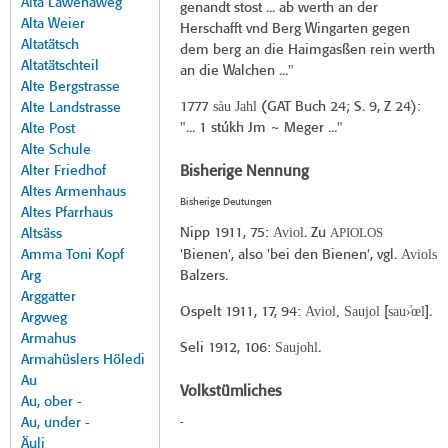
Alta Lawenaweg
genandt stost ... ab werth an der
Alta Weier
Herschafft vnd Berg Wingarten gegen
Altatätsch
dem berg an die Haimgasßen rein werth
Altatätschteil
an die Walchen ..."
Alte Bergstrasse
sàu Jahl
1777
(
GAT Buch 24
; S. 9, Z 24):
Alte Landstrasse
"... 1 stúkh Jm ~ Meger ..."
Alte Post
Alte Schule
Alter Friedhof
Bisherige Nennung
Altes Armenhaus
Bisherige Deutungen
Altes Pfarrhaus
Aviol
APIOLOS
Nipp 1911
, 75:
. Zu
Altsäss
Aviols
Amma Toni Kopf
'Bienen', also 'bei den Bienen', vgl.
Arg
Balzers.
Arggatter
Aviol, Saujol
sau›̓œl
Ospelt 1911
, 17, 94:
[
].
Argweg
Armahus
Saujohl
Seli 1912
, 106:
.
Armahüslers Höledi
Au
Volkstümliches
Au, ober -
Au, under -
-
Äuli