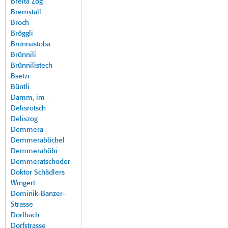
Breita Zog
Bremstall
Broch
Bröggli
Brunnastoba
Brünnili
Brünnilistech
Bsetzi
Büntli
Damm, im -
Delisrotsch
Deliszog
Demmera
Demmeraböchel
Demmerahöhi
Demmeratschoder
Doktor Schädlers
Wingert
Dominik-Banzer-
Strasse
Dorfbach
Dorfstrasse