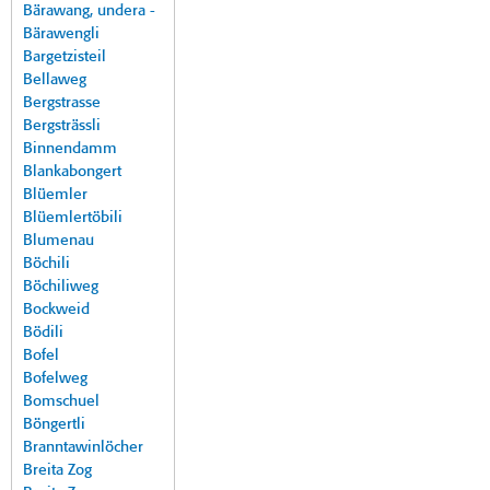
Bärawang, undera -
Bärawengli
Bargetzisteil
Bellaweg
Bergstrasse
Bergsträssli
Binnendamm
Blankabongert
Blüemler
Blüemlertöbili
Blumenau
Böchili
Böchiliweg
Bockweid
Bödili
Bofel
Bofelweg
Bomschuel
Böngertli
Branntawinlöcher
Breita Zog