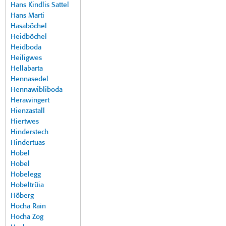
Hans Kindlis Sattel
Hans Marti
Hasaböchel
Heidböchel
Heidboda
Heiligwes
Hellabarta
Hennasedel
Hennawibliboda
Herawingert
Hienzastall
Hiertwes
Hinderstech
Hindertuas
Hobel
Hobel
Hobelegg
Hobeltrüia
Höberg
Hocha Rain
Hocha Zog