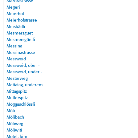
Mazorastrasse
Megeri
Meierhof
Meierhofstrasse
Meisbädli
Mesmersguet
Mesmersgüetli
Messina
Messinastrasse
Messweid
Messweid, ober -
Messweid, under -
Mesterweg
Mettatag, underem -
Mittagspitz
Mittlerspitz
Moggaschlössli
Möli
Mölibach
Möliweg
Möliwiti
Motel, bim -