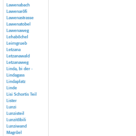
Lawenabach
Lawenaröfi
Lawenastrasse
Lawenatobel
Lawenaweg
Lehaböchel
Leimgrueb
Letzana
Letzanawald
Letzanaweg
Linda, bi der -
Lindagass
Lindaplatz
Linde
Lisi Schortis Teil
Lister
Lunzi
Lunzisteil
Lunzitöbili
Lunziwand
Magrüel