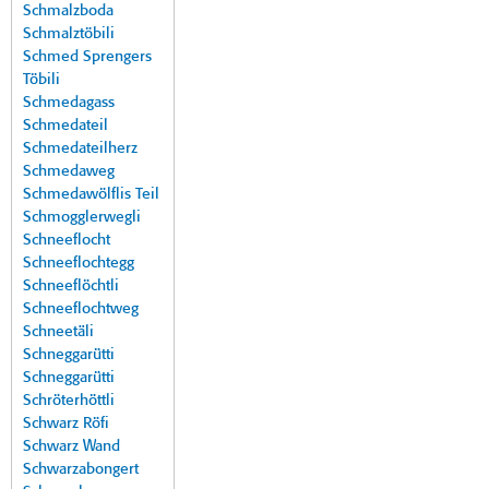
Schmalzboda
Schmalztöbili
Schmed Sprengers
Töbili
Schmedagass
Schmedateil
Schmedateilherz
Schmedaweg
Schmedawölflis Teil
Schmogglerwegli
Schneeflocht
Schneeflochtegg
Schneeflöchtli
Schneeflochtweg
Schneetäli
Schneggarütti
Schneggarütti
Schröterhöttli
Schwarz Röfi
Schwarz Wand
Schwarzabongert