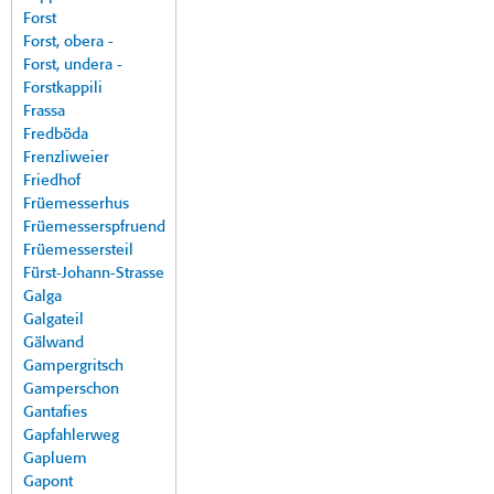
Forst
Forst, obera -
Forst, undera -
Forstkappili
Frassa
Fredböda
Frenzliweier
Friedhof
Früemesserhus
Früemesserspfruend
Früemessersteil
Fürst-Johann-Strasse
Galga
Galgateil
Gälwand
Gampergritsch
Gamperschon
Gantafies
Gapfahlerweg
Gapluem
Gapont