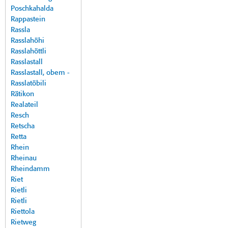
Poschkahalda
Rappastein
Rassla
Rasslahöhi
Rasslahöttli
Rasslastall
Rasslastall, obem -
Rasslatöbili
Rätikon
Realateil
Resch
Retscha
Retta
Rhein
Rheinau
Rheindamm
Riet
Rietli
Rietli
Riettola
Rietweg