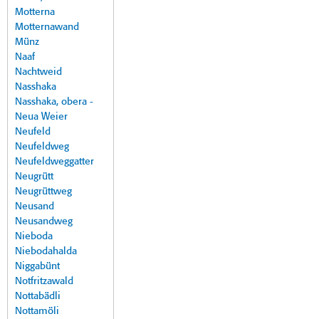
Motterna
Motternawand
Münz
Naaf
Nachtweid
Nasshaka
Nasshaka, obera -
Neua Weier
Neufeld
Neufeldweg
Neufeldweggatter
Neugrütt
Neugrüttweg
Neusand
Neusandweg
Nieboda
Niebodahalda
Niggabünt
Notfritzawald
Nottabädli
Nottamöli