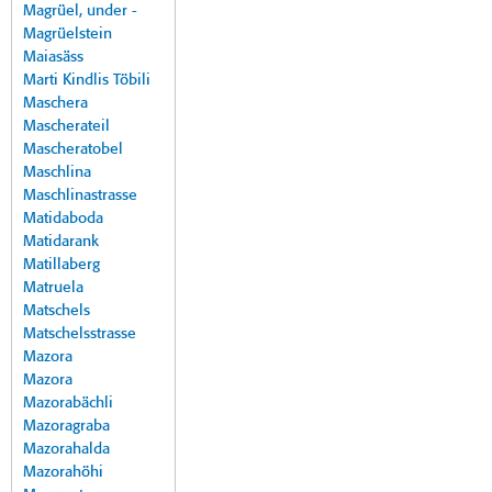
Magrüel, under -
Magrüelstein
Maiasäss
Marti Kindlis Töbili
Maschera
Mascherateil
Mascheratobel
Maschlina
Maschlinastrasse
Matidaboda
Matidarank
Matillaberg
Matruela
Matschels
Matschelsstrasse
Mazora
Mazora
Mazorabächli
Mazoragraba
Mazorahalda
Mazorahöhi