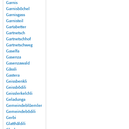
Garnis
Garnisböchel
Garnisgass
Garnisteil
Gartabetter
Gartnetsch
Gartnetschhof
Gartnetschweg
Gaselfa
Gasenza
Gasenzawald
Gässli
Gastera
Geissbenkli
Geissbödili
Geisslerkelchli
Geladunga
Gemeindeblüemler
Gemeindebödili
Gerbi
Glatthäldili