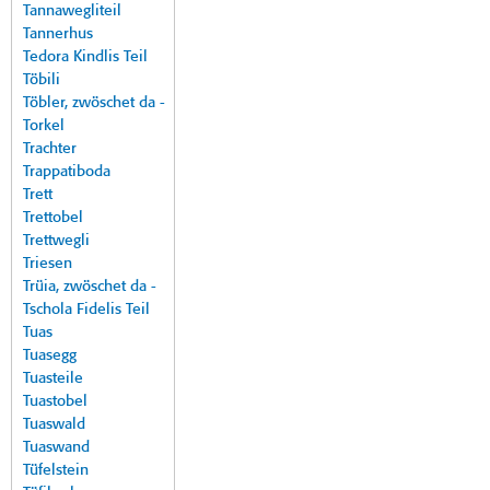
Tannawegliteil
Tannerhus
Tedora Kindlis Teil
Töbili
Töbler, zwöschet da -
Torkel
Trachter
Trappatiboda
Trett
Trettobel
Trettwegli
Triesen
Trüia, zwöschet da -
Tschola Fidelis Teil
Tuas
Tuasegg
Tuasteile
Tuastobel
Tuaswald
Tuaswand
Tüfelstein