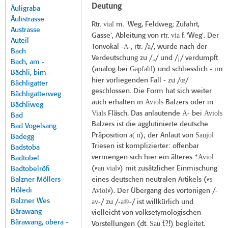
Deutung
Äuligraba
Äulistrasse
vial
Rtr.
m. 'Weg, Feldweg; Zufahrt,
Austrasse
via
Gasse', Ableitung von rtr.
f. 'Weg'. Der
Auteil
A
̀a
Tonvokal -
-, rtr. /
/, wurde nach der
Bach
„
¡
Verdeutschung zu /
/ und /
/ verdumpft
Bach, am -
Gapfahl
(analog bei
) und schliesslich - im
Bächli, bim -
œ
hier vorliegenden Fall - zu /
/
Bächligatter
geschlossen. Die Form hat sich weiter
Bächligatterweg
Aviols
auch erhalten in
Balzers oder in
Bächliweg
Vials
A-
Aviols
Fläsch. Das anlautende
bei
Bad
Balzers ist die agglutinierte deutsche
Bad Vogelsang
a( n
Saujol
Präposition
); der Anlaut von
Badegg
Triesen ist komplizierter: offenbar
Badstoba
*Aviol
vermengen sich hier ein älteres
Badtobel
an vial
(«
») mit zusätzlicher Einmischung
Badtobelröfi
s
Balzner Möllers
eines deutschen neutralen Artikels («
Höledi
Aviol
-
»). Der Übergang des vortonigen /
Balzner Wes
av-
-a®-
/ zu /
/ ist willkürlich und
Bärawang
vielleicht von volksetymologischen
Bärawang, obera -
Sau
Vorstellungen (dt.
f.?!) begleitet.