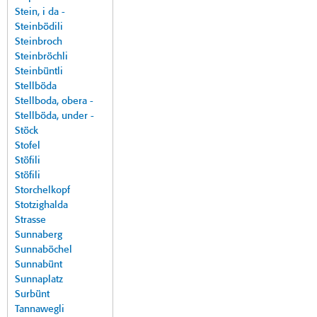
Stein, i da -
Steinbödili
Steinbroch
Steinbröchli
Steinbüntli
Stellböda
Stellboda, obera -
Stellböda, under -
Stöck
Stofel
Stöfili
Stöfili
Storchelkopf
Stotzighalda
Strasse
Sunnaberg
Sunnaböchel
Sunnabünt
Sunnaplatz
Surbünt
Tannawegli