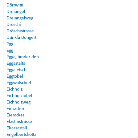
Dörrwitti
Dreiangel
Dreiangelweg
Dröschi
Dröschistrasse
Dunkla Bongert
Egg
Egg
Egga, hinder den -
Eggastalta
Eggatetsch
Eggtobel
Eggwatschiel
Eichholz
Eichholztobel
Eichholzweg
Eieracker
Eieracker
Elastinstrasse
Eliassastall
Engelbertshötta