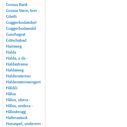
Grossa Rank
Grossa Stein, bim -
Güetli
Guggerbodatobel
Guggerbodawald
Guschagrat
Gütschabad
Hainweg
Halda
Halda, a da -
Haldastrasse
Haldaweg
Haldensteiner
Haldensteinwingert
Häldili
Hälos
Hälos, obera -
Hälos, undera -
Hälosbrogg
Haltmastock
Hanaspel, underem -