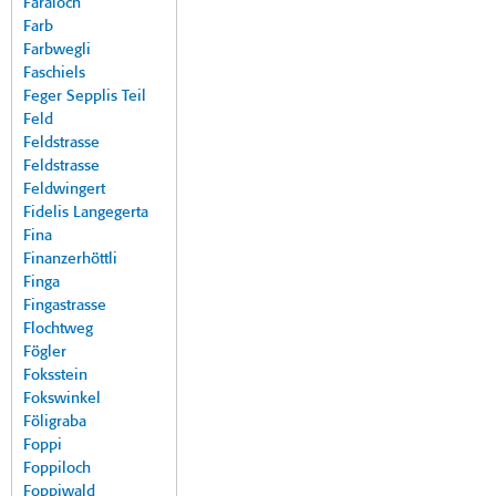
Faraloch
Farb
Farbwegli
Faschiels
Feger Sepplis Teil
Feld
Feldstrasse
Feldstrasse
Feldwingert
Fidelis Langegerta
Fina
Finanzerhöttli
Finga
Fingastrasse
Flochtweg
Fögler
Foksstein
Fokswinkel
Föligraba
Foppi
Foppiloch
Foppiwald