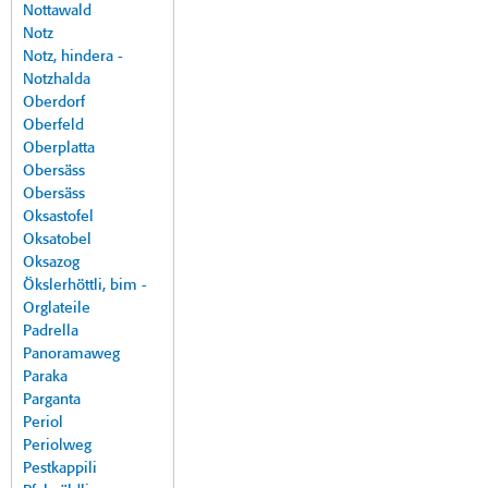
Nottawald
Notz
Notz, hindera -
Notzhalda
Oberdorf
Oberfeld
Oberplatta
Obersäss
Obersäss
Oksastofel
Oksatobel
Oksazog
Ökslerhöttli, bim -
Orglateile
Padrella
Panoramaweg
Paraka
Parganta
Periol
Periolweg
Pestkappili