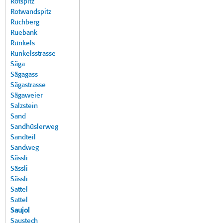
Rotspitz
Rotwandspitz
Ruchberg
Ruebank
Runkels
Runkelsstrasse
Säga
Sägagass
Sägastrasse
Sägaweier
Salzstein
Sand
Sandhüslerweg
Sandteil
Sandweg
Sässli
Sässli
Sässli
Sattel
Sattel
Saujol
Saustech