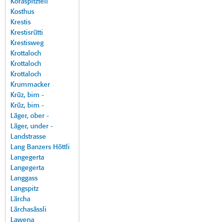
Koraspitzteil
Kosthus
Krestis
Krestisrütti
Krestisweg
Krottaloch
Krottaloch
Krottaloch
Krummacker
Krüz, bim -
Krüz, bim -
Läger, ober -
Läger, under -
Landstrasse
Lang Banzers Höttli
Langegerta
Langegerta
Langgass
Langspitz
Lärcha
Lärchasässli
Lawena