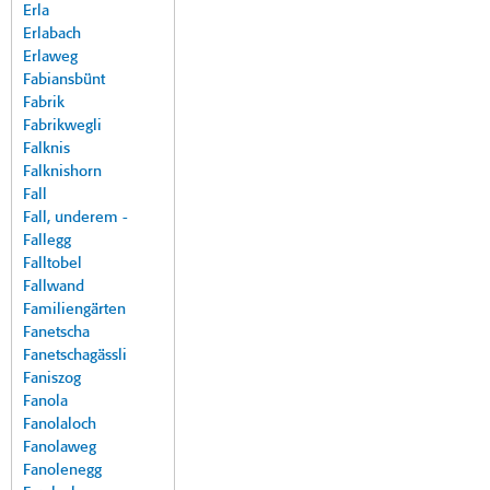
Erla
Erlabach
Erlaweg
Fabiansbünt
Fabrik
Fabrikwegli
Falknis
Falknishorn
Fall
Fall, underem -
Fallegg
Falltobel
Fallwand
Familiengärten
Fanetscha
Fanetschagässli
Faniszog
Fanola
Fanolaloch
Fanolaweg
Fanolenegg