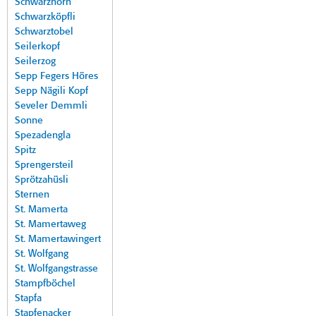
Schwarzhorn
Schwarzköpfli
Schwarztobel
Seilerkopf
Seilerzog
Sepp Fegers Höres
Sepp Nägili Kopf
Seveler Demmli
Sonne
Spezadengla
Spitz
Sprengersteil
Sprötzahüsli
Sternen
St. Mamerta
St. Mamertaweg
St. Mamertawingert
St. Wolfgang
St. Wolfgangstrasse
Stampfböchel
Stapfa
Stapfenacker