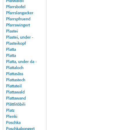
Pfalwäldli
Pfarrsbofel
Pfarrslangacker
Pfarrspfruend
Pfarrswingert
Plastei
Plastei, under -
Plasteikopf
Platta
Platta
Platta, under da -
Plattaloch
Plattasäss
Plattastech
Plattateil
Plattawald
Plattawand
Plättlitöbili
Platz
Plenki
Poschka
Poschkabongert