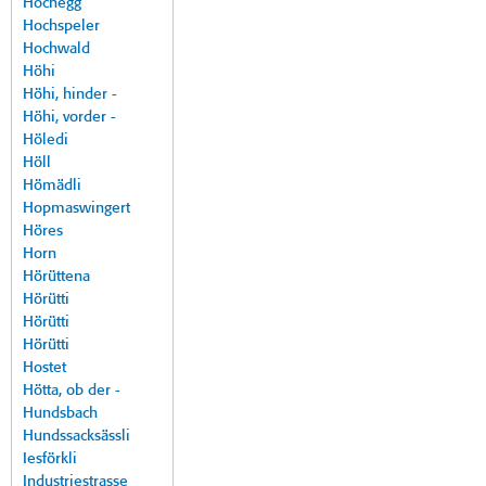
Hochegg
Hochspeler
Hochwald
Höhi
Höhi, hinder -
Höhi, vorder -
Höledi
Höll
Hömädli
Hopmaswingert
Höres
Horn
Hörüttena
Hörütti
Hörütti
Hörütti
Hostet
Hötta, ob der -
Hundsbach
Hundssacksässli
Iesförkli
Industriestrasse