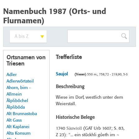
Namenbuch 1987 (Orts- und
Flurnamen)
Trefferliste
Ortsnamen von
Triesen
Saujol
Adler
(Triesen)
550 m;, 758,72 - 219,90, 5-S
Adlerwörtateil
Beschreibung
Ahorn, bim -
Allmein
Wiese im Dorf, westlich unter dem
Älpliböchel
Weierstall.
Älpliböda
Alt Brunnastoba
Historische Belege
Alt Gass
Alt Kaplanei
Sàuwioll
1740
(
GAT Urb 1607
; S. 83,
Alta Konsum
Z 23): "... ein stückhli gúeth im ~