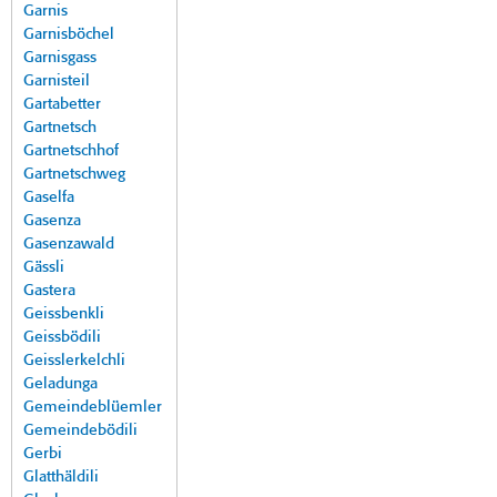
Garnis
Garnisböchel
Garnisgass
Garnisteil
Gartabetter
Gartnetsch
Gartnetschhof
Gartnetschweg
Gaselfa
Gasenza
Gasenzawald
Gässli
Gastera
Geissbenkli
Geissbödili
Geisslerkelchli
Geladunga
Gemeindeblüemler
Gemeindebödili
Gerbi
Glatthäldili