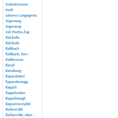
Industriezone
Insili
Jahams Langegerta
Jegerweg
Jegerweg
Juli Hocha Zog
Kalchofa
Kalchofa
Kaltbach
Kaltbach, bim -
Kaltbrunna
Kanal
Kanalweg
Kaparalateil
Kaparalenegg
Kappili
Kappiliacker
Kappiliwegli
Kapuzinerzipfel
Kelberrütti
Kelberrütti, ober -