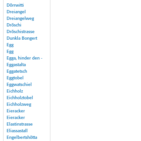
Dörrwitti
Dreiangel
Dreiangelweg
Dröschi
Dröschistrasse
Dunkla Bongert
Egg
Egg
Egga, hinder den -
Eggastalta
Eggatetsch
Eggtobel
Eggwatschiel
Eichholz
Eichholztobel
Eichholzweg
Eieracker
Eieracker
Elastinstrasse
Eliassastall
Engelbertshötta