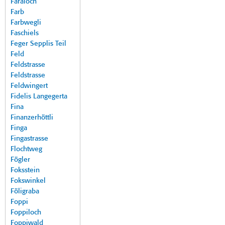
Faraloch
Farb
Farbwegli
Faschiels
Feger Sepplis Teil
Feld
Feldstrasse
Feldstrasse
Feldwingert
Fidelis Langegerta
Fina
Finanzerhöttli
Finga
Fingastrasse
Flochtweg
Fögler
Foksstein
Fokswinkel
Föligraba
Foppi
Foppiloch
Foppiwald