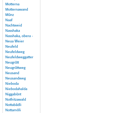
Motterna
Motternawand
Münz
Naaf
Nachtweid
Nasshaka
Nasshaka, obera -
Neua Weier
Neufeld
Neufeldweg
Neufeldweggatter
Neugrütt
Neugrüttweg
Neusand
Neusandweg
Nieboda
Niebodahalda
Niggabünt
Notfritzawald
Nottabädli
Nottamöli