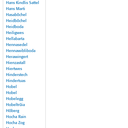
Hans Kindlis Sattel
Hans Marti
Hasaböchel
Heidböchel
Heidboda
Heiligwes
Hellabarta
Hennasedel
Hennawibliboda
Herawingert
Hienzastall
Hiertwes
Hinderstech
Hindertuas
Hobel
Hobel
Hobelegg
Hobeltrüia
Höberg
Hocha Rain
Hocha Zog