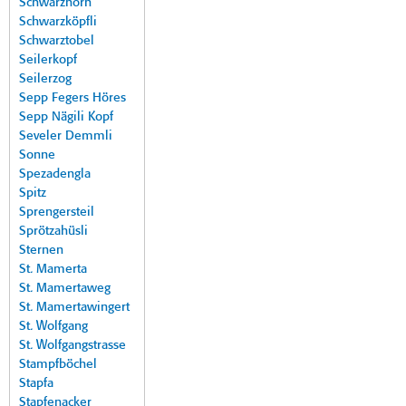
Schwarzhorn
Schwarzköpfli
Schwarztobel
Seilerkopf
Seilerzog
Sepp Fegers Höres
Sepp Nägili Kopf
Seveler Demmli
Sonne
Spezadengla
Spitz
Sprengersteil
Sprötzahüsli
Sternen
St. Mamerta
St. Mamertaweg
St. Mamertawingert
St. Wolfgang
St. Wolfgangstrasse
Stampfböchel
Stapfa
Stapfenacker