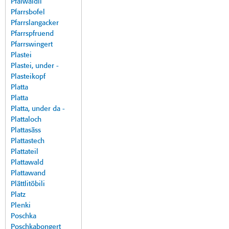
Pfalwäldli
Pfarrsbofel
Pfarrslangacker
Pfarrspfruend
Pfarrswingert
Plastei
Plastei, under -
Plasteikopf
Platta
Platta
Platta, under da -
Plattaloch
Plattasäss
Plattastech
Plattateil
Plattawald
Plattawand
Plättlitöbili
Platz
Plenki
Poschka
Poschkabongert