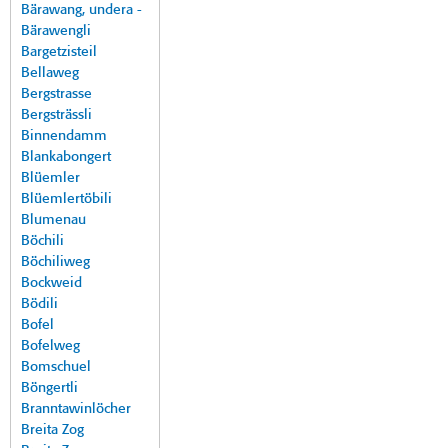
Bärawang, undera -
Bärawengli
Bargetzisteil
Bellaweg
Bergstrasse
Bergsträssli
Binnendamm
Blankabongert
Blüemler
Blüemlertöbili
Blumenau
Böchili
Böchiliweg
Bockweid
Bödili
Bofel
Bofelweg
Bomschuel
Böngertli
Branntawinlöcher
Breita Zog