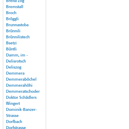
Breita Zog
Bremstall
Broch
Bröggli
Brunnastoba
Brünnili
Brünnilistech
Bsetzi
Büntli
Damm, im -
Delisrotsch
Deliszog
Demmera
Demmeraböchel
Demmerahöhi
Demmeratschoder
Doktor Schädlers
Wingert
Dominik-Banzer-
Strasse
Dorfbach
Dorfstrasse