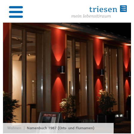
|
Wohnen
Namenbuch 1987 (Orts- und Flurnamen)