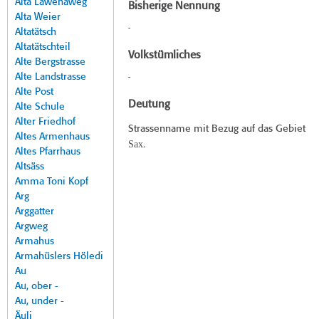
Alta Lawenaweg
Bisherige Nennung
Alta Weier
-
Altatätsch
Altatätschteil
Volkstümliches
Alte Bergstrasse
Alte Landstrasse
-
Alte Post
Deutung
Alte Schule
Alter Friedhof
Strassenname mit Bezug auf das Gebiet
Altes Armenhaus
Sax
.
Altes Pfarrhaus
Altsäss
Amma Toni Kopf
Arg
Arggatter
Argweg
Armahus
Armahüslers Höledi
Au
Au, ober -
Au, under -
Äuli