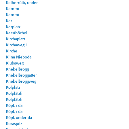
Kelberrütti, under -
Kemmi
Kemmi
Ker
Kerplatz
Kessiböchel
Kirchaplatz
Kirchawegli
Kirche
Klina Nieboda
Klubaweg
Knebelbrogg
Knebelbroggatter
Knebelbroggweg
Kolplatz
Kolplätzli
Kolplätzli
Köpf, i da -
Köpf, i da -
Köpf, under da -
Koraspitz