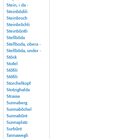
Stein, i da -
Steinbödili
Steinbroch
Steinbröchli
Steinbüntli
Stellböda
Stellboda, obera -
Stellböda, under -
Stöck
Stofel
Stöfili
Stöfili
Storchelkopf
Stotzighalda
Strasse
Sunnaberg
Sunnaböchel
Sunnabünt
Sunnaplatz
Surbünt
Tannawegli