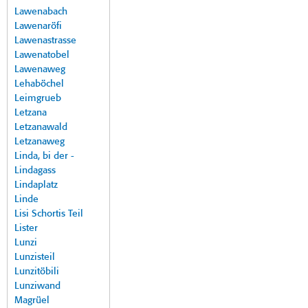
Lawenabach
Lawenaröfi
Lawenastrasse
Lawenatobel
Lawenaweg
Lehaböchel
Leimgrueb
Letzana
Letzanawald
Letzanaweg
Linda, bi der -
Lindagass
Lindaplatz
Linde
Lisi Schortis Teil
Lister
Lunzi
Lunzisteil
Lunzitöbili
Lunziwand
Magrüel