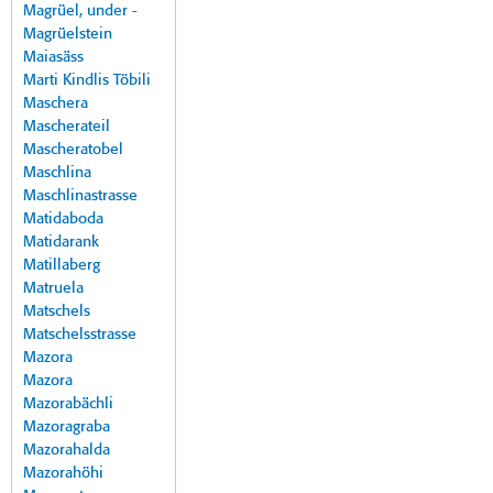
Magrüel, under -
Magrüelstein
Maiasäss
Marti Kindlis Töbili
Maschera
Mascherateil
Mascheratobel
Maschlina
Maschlinastrasse
Matidaboda
Matidarank
Matillaberg
Matruela
Matschels
Matschelsstrasse
Mazora
Mazora
Mazorabächli
Mazoragraba
Mazorahalda
Mazorahöhi