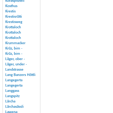
Koraspitzteil
Kosthus
Krestis
Krestisrütti
Krestisweg
Krottaloch
Krottaloch
Krottaloch
Krummacker
Krüz, bim -
Krüz, bim -
Läger, ober -
Läger, under -
Landstrasse
Lang Banzers Höttli
Langegerta
Langegerta
Langgass
Langspitz
Lärcha
Lärchasässli
Lawena