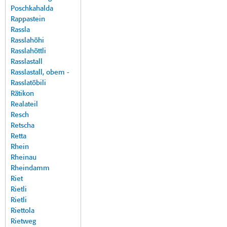
Poschkahalda
Rappastein
Rassla
Rasslahöhi
Rasslahöttli
Rasslastall
Rasslastall, obem -
Rasslatöbili
Rätikon
Realateil
Resch
Retscha
Retta
Rhein
Rheinau
Rheindamm
Riet
Rietli
Rietli
Riettola
Rietweg