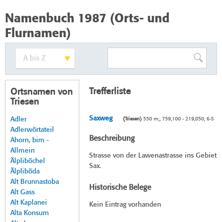
Namenbuch 1987 (Orts- und
Flurnamen)
Trefferliste
Ortsnamen von
Triesen
Saxweg
Adler
(Triesen)
550 m;, 759,100 - 219,050, 6-S
Adlerwörtateil
Beschreibung
Ahorn, bim -
Allmein
Strasse von der Lawenastrasse ins Gebiet
Älpliböchel
Sax.
Älpliböda
Alt Brunnastoba
Historische Belege
Alt Gass
Alt Kaplanei
Kein Eintrag vorhanden
Alta Konsum