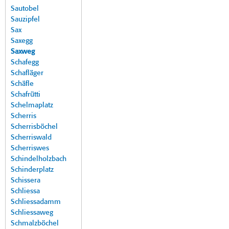
Sautobel
Sauzipfel
Sax
Saxegg
Saxweg
Schafegg
Schafläger
Schäfle
Schafrütti
Schelmaplatz
Scherris
Scherrisböchel
Scherriswald
Scherriswes
Schindelholzbach
Schinderplatz
Schissera
Schliessa
Schliessadamm
Schliessaweg
Schmalzböchel