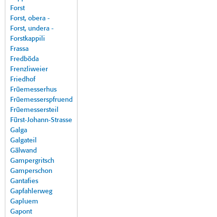
Forst
Forst, obera -
Forst, undera -
Forstkappili
Frassa
Fredböda
Frenzliweier
Friedhof
Früemesserhus
Früemesserspfruend
Früemessersteil
Fürst-Johann-Strasse
Galga
Galgateil
Gälwand
Gampergritsch
Gamperschon
Gantafies
Gapfahlerweg
Gapluem
Gapont