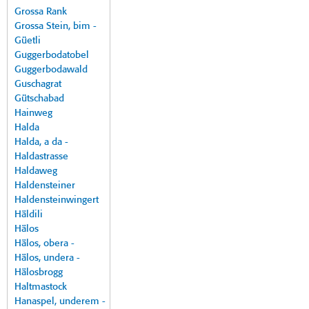
Grossa Rank
Grossa Stein, bim -
Güetli
Guggerbodatobel
Guggerbodawald
Guschagrat
Gütschabad
Hainweg
Halda
Halda, a da -
Haldastrasse
Haldaweg
Haldensteiner
Haldensteinwingert
Häldili
Hälos
Hälos, obera -
Hälos, undera -
Hälosbrogg
Haltmastock
Hanaspel, underem -