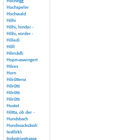
Hochegg
Hochspeler
Hochwald
Höhi
Höhi, hinder -
Höhi, vorder -
Höledi
Höll
Hömädli
Hopmaswingert
Höres
Horn
Hörüttena
Hörütti
Hörütti
Hörütti
Hostet
Hötta, ob der -
Hundsbach
Hundssacksässli
Iesförkli
Industriestrasse