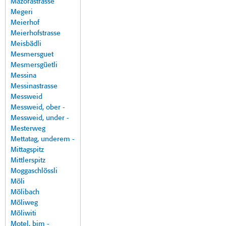
Mazorastrasse
Megeri
Meierhof
Meierhofstrasse
Meisbädli
Mesmersguet
Mesmersgüetli
Messina
Messinastrasse
Messweid
Messweid, ober -
Messweid, under -
Mesterweg
Mettatag, underem -
Mittagspitz
Mittlerspitz
Moggaschlössli
Möli
Mölibach
Möliweg
Möliwiti
Motel, bim -