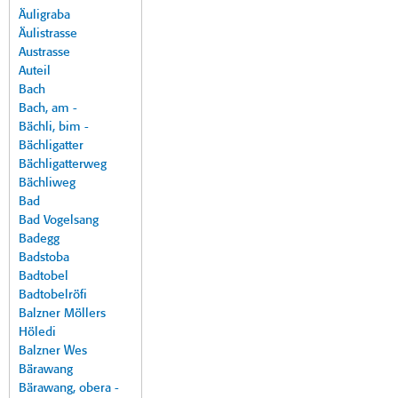
Äuligraba
Äulistrasse
Austrasse
Auteil
Bach
Bach, am -
Bächli, bim -
Bächligatter
Bächligatterweg
Bächliweg
Bad
Bad Vogelsang
Badegg
Badstoba
Badtobel
Badtobelröfi
Balzner Möllers
Höledi
Balzner Wes
Bärawang
Bärawang, obera -