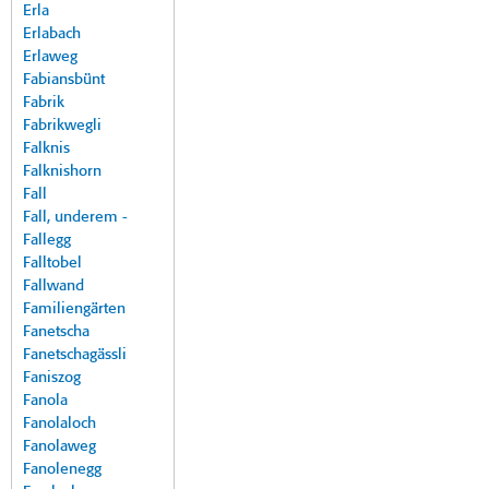
Erla
Erlabach
Erlaweg
Fabiansbünt
Fabrik
Fabrikwegli
Falknis
Falknishorn
Fall
Fall, underem -
Fallegg
Falltobel
Fallwand
Familiengärten
Fanetscha
Fanetschagässli
Faniszog
Fanola
Fanolaloch
Fanolaweg
Fanolenegg