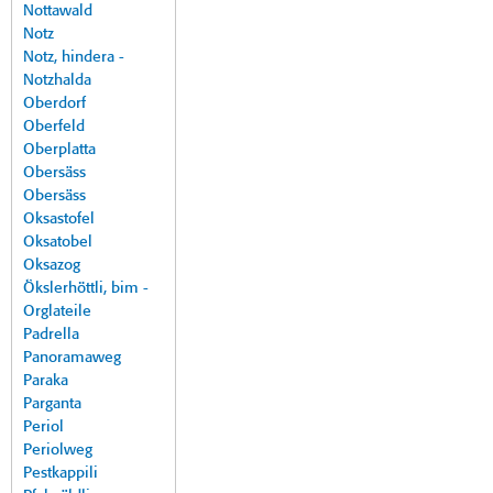
Nottawald
Notz
Notz, hindera -
Notzhalda
Oberdorf
Oberfeld
Oberplatta
Obersäss
Obersäss
Oksastofel
Oksatobel
Oksazog
Ökslerhöttli, bim -
Orglateile
Padrella
Panoramaweg
Paraka
Parganta
Periol
Periolweg
Pestkappili