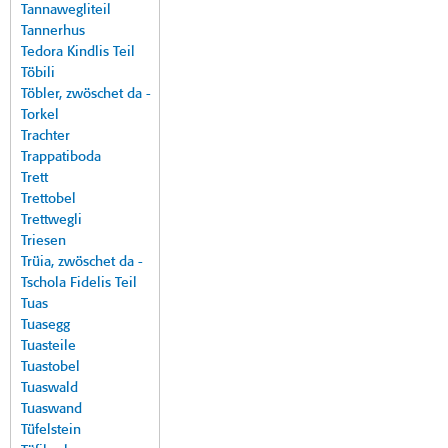
Tannawegliteil
Tannerhus
Tedora Kindlis Teil
Töbili
Töbler, zwöschet da -
Torkel
Trachter
Trappatiboda
Trett
Trettobel
Trettwegli
Triesen
Trüia, zwöschet da -
Tschola Fidelis Teil
Tuas
Tuasegg
Tuasteile
Tuastobel
Tuaswald
Tuaswand
Tüfelstein