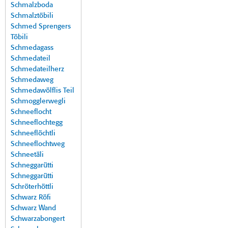
Schmalzboda
Schmalztöbili
Schmed Sprengers
Töbili
Schmedagass
Schmedateil
Schmedateilherz
Schmedaweg
Schmedawölflis Teil
Schmogglerwegli
Schneeflocht
Schneeflochtegg
Schneeflöchtli
Schneeflochtweg
Schneetäli
Schneggarütti
Schneggarütti
Schröterhöttli
Schwarz Röfi
Schwarz Wand
Schwarzabongert