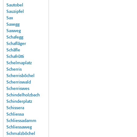
Sautobel
Sauzipfel
Sax
Saxegg
Saxweg
Schafegg
Schafläger
Schäfle
Schafrütti
Schelmaplatz
Scherris
Scherrisböchel
Scherriswald
Scherriswes
Schindelholzbach
Schinderplatz
Schissera
Schliessa
Schliessadamm
Schliessaweg
Schmalzböchel