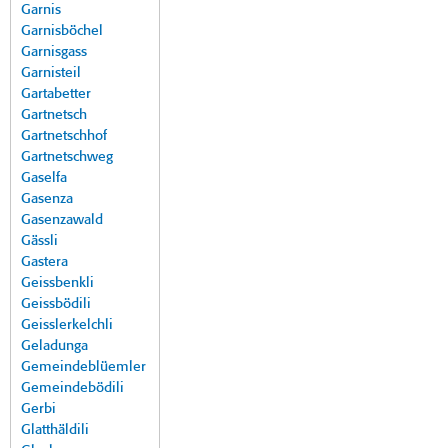
Garnis
Garnisböchel
Garnisgass
Garnisteil
Gartabetter
Gartnetsch
Gartnetschhof
Gartnetschweg
Gaselfa
Gasenza
Gasenzawald
Gässli
Gastera
Geissbenkli
Geissbödili
Geisslerkelchli
Geladunga
Gemeindeblüemler
Gemeindebödili
Gerbi
Glatthäldili