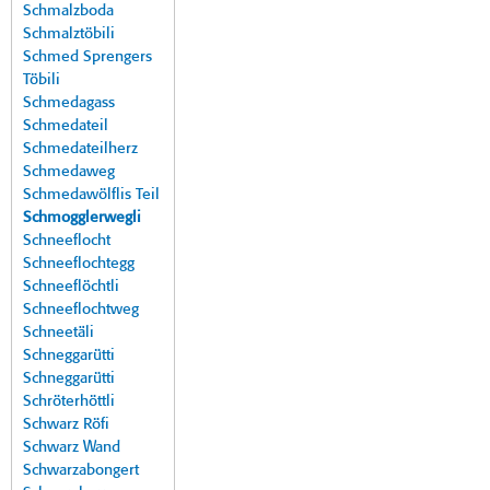
Schmalzboda
Schmalztöbili
Schmed Sprengers
Töbili
Schmedagass
Schmedateil
Schmedateilherz
Schmedaweg
Schmedawölflis Teil
Schmogglerwegli
Schneeflocht
Schneeflochtegg
Schneeflöchtli
Schneeflochtweg
Schneetäli
Schneggarütti
Schneggarütti
Schröterhöttli
Schwarz Röfi
Schwarz Wand
Schwarzabongert