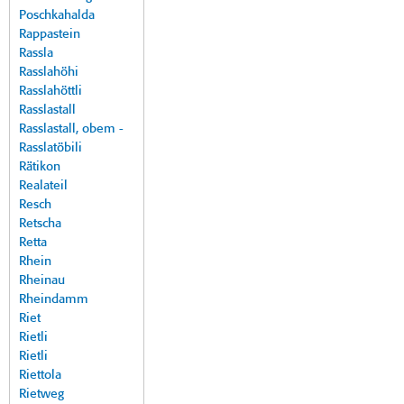
Poschkahalda
Rappastein
Rassla
Rasslahöhi
Rasslahöttli
Rasslastall
Rasslastall, obem -
Rasslatöbili
Rätikon
Realateil
Resch
Retscha
Retta
Rhein
Rheinau
Rheindamm
Riet
Rietli
Rietli
Riettola
Rietweg