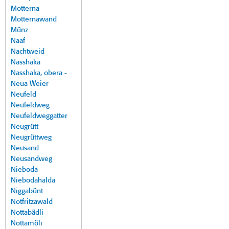
Motterna
Motternawand
Münz
Naaf
Nachtweid
Nasshaka
Nasshaka, obera -
Neua Weier
Neufeld
Neufeldweg
Neufeldweggatter
Neugrütt
Neugrüttweg
Neusand
Neusandweg
Nieboda
Niebodahalda
Niggabünt
Notfritzawald
Nottabädli
Nottamöli