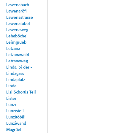
Lawenabach
Lawenaröfi
Lawenastrasse
Lawenatobel
Lawenaweg
Lehaböchel
Leimgrueb
Letzana
Letzanawald
Letzanaweg
Linda, bi der -
Lindagass
Lindaplatz
Linde
Lisi Schortis Teil
Lister
Lunzi
Lunzisteil
Lunzitöbili
Lunziwand
Magrüel