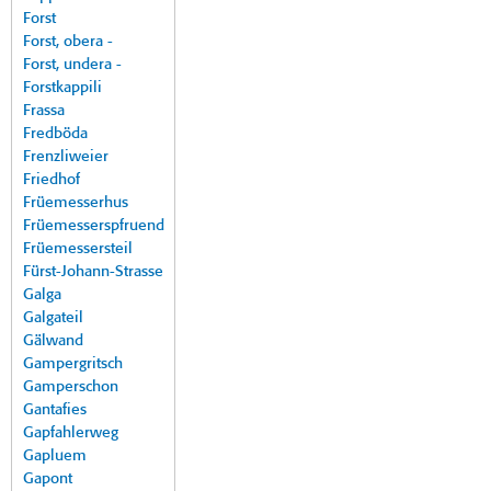
Forst
Forst, obera -
Forst, undera -
Forstkappili
Frassa
Fredböda
Frenzliweier
Friedhof
Früemesserhus
Früemesserspfruend
Früemessersteil
Fürst-Johann-Strasse
Galga
Galgateil
Gälwand
Gampergritsch
Gamperschon
Gantafies
Gapfahlerweg
Gapluem
Gapont