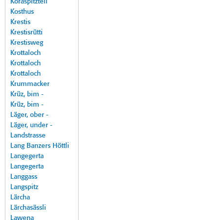
Koraspitzteil
Kosthus
Krestis
Krestisrütti
Krestisweg
Krottaloch
Krottaloch
Krottaloch
Krummacker
Krüz, bim -
Krüz, bim -
Läger, ober -
Läger, under -
Landstrasse
Lang Banzers Höttli
Langegerta
Langegerta
Langgass
Langspitz
Lärcha
Lärchasässli
Lawena