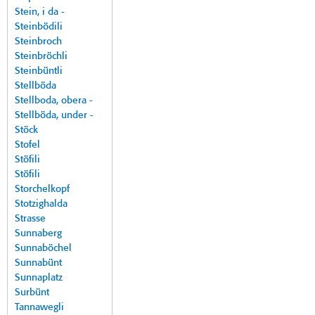
Stein, i da -
Steinbödili
Steinbroch
Steinbröchli
Steinbüntli
Stellböda
Stellboda, obera -
Stellböda, under -
Stöck
Stofel
Stöfili
Stöfili
Storchelkopf
Stotzighalda
Strasse
Sunnaberg
Sunnaböchel
Sunnabünt
Sunnaplatz
Surbünt
Tannawegli