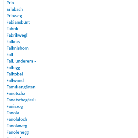
Erla
Erlabach
Erlaweg
Fabiansbünt
Fabrik
Fabrikwegli
Falknis
Falknishorn
Fall
Fall, underem -
Fallegg
Falltobel
Fallwand
Familiengärten
Fanetscha
Fanetschagässli
Faniszog
Fanola
Fanolaloch
Fanolaweg
Fanolenegg