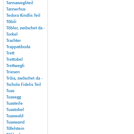
Tannawegliteil
Tannerhus
Tedora Kindlis Teil
Töbili
Töbler, zwöschet da -
Torkel
Trachter
Trappatiboda
Trett
Trettobel
Trettwegli
Triesen
Trüia, zwöschet da -
Tschola Fidelis Teil
Tuas
Tuasegg
Tuasteile
Tuastobel
Tuaswald
Tuaswand
Tüfelstein