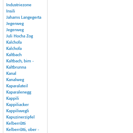
Industriezone
Insili
Jahams Langegerta
Jegerweg
Jegerweg
Juli Hocha Zog
Kalchofa
Kalchofa
Kaltbach
Kaltbach, bim -
Kaltbrunna
Kanal
Kanalweg
Kaparalateil
Kaparalenegg
Kappili
Kappiliacker
Kappiliwegli
Kapuzinerzipfel
Kelberrütti
Kelberrütti, ober -