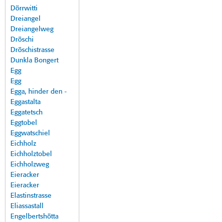
Dörrwitti
Dreiangel
Dreiangelweg
Dröschi
Dröschistrasse
Dunkla Bongert
Egg
Egg
Egga, hinder den -
Eggastalta
Eggatetsch
Eggtobel
Eggwatschiel
Eichholz
Eichholztobel
Eichholzweg
Eieracker
Eieracker
Elastinstrasse
Eliassastall
Engelbertshötta