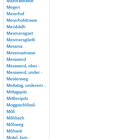
Mazorastrasse
Megeri
Meierhof
Meierhofstrasse
Meisbädli
Mesmersguet
Mesmersgüetli
Messina
Messinastrasse
Messweid
Messweid, ober -
Messweid, under -
Mesterweg
Mettatag, underem -
Mittagspitz
Mittlerspitz
Moggaschlössli
Möli
Mölibach
Möliweg
Möliwiti
Motel, bim -