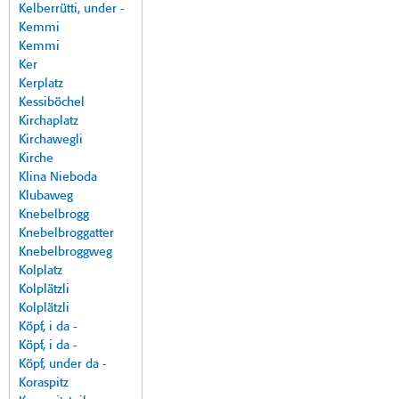
Kelberrütti, under -
Kemmi
Kemmi
Ker
Kerplatz
Kessiböchel
Kirchaplatz
Kirchawegli
Kirche
Klina Nieboda
Klubaweg
Knebelbrogg
Knebelbroggatter
Knebelbroggweg
Kolplatz
Kolplätzli
Kolplätzli
Köpf, i da -
Köpf, i da -
Köpf, under da -
Koraspitz