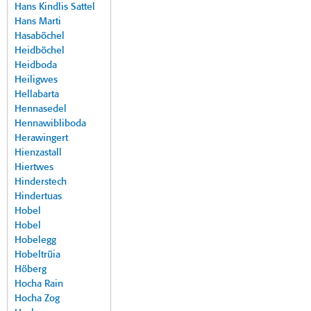
Hans Kindlis Sattel
Hans Marti
Hasaböchel
Heidböchel
Heidboda
Heiligwes
Hellabarta
Hennasedel
Hennawibliboda
Herawingert
Hienzastall
Hiertwes
Hinderstech
Hindertuas
Hobel
Hobel
Hobelegg
Hobeltrüia
Höberg
Hocha Rain
Hocha Zog