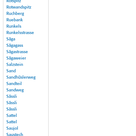
Rotspitz
Rotwandspitz
Ruchberg
Ruebank
Runkels
Runkelsstrasse
Säga
Sägagass
Sägastrasse
Sägaweier
Salzstein
Sand
Sandhüslerweg
Sandteil
Sandweg
Sässli
Sässli
Sässli
Sattel
Sattel
Saujol
Saustech