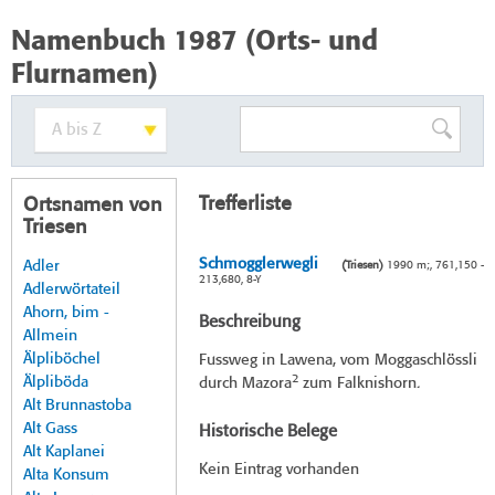
Namenbuch 1987 (Orts- und
Flurnamen)
Trefferliste
Ortsnamen von
Triesen
Schmogglerwegli
Adler
(Triesen)
1990 m;, 761,150 -
213,680, 8-Y
Adlerwörtateil
Ahorn, bim -
Beschreibung
Allmein
Älpliböchel
Fussweg in Lawena, vom Moggaschlössli
2
Älpliböda
durch Mazora
zum Falknishorn.
Alt Brunnastoba
Alt Gass
Historische Belege
Alt Kaplanei
Kein Eintrag vorhanden
Alta Konsum