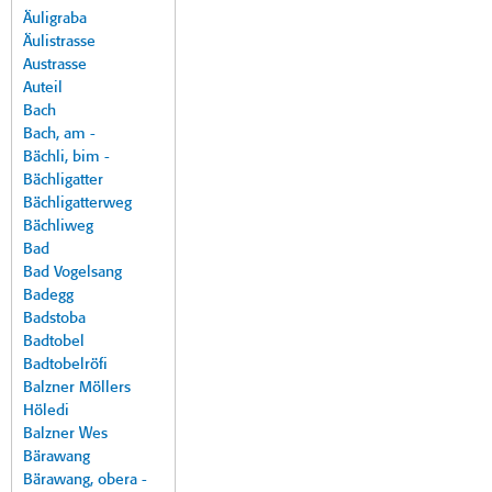
Äuligraba
Äulistrasse
Austrasse
Auteil
Bach
Bach, am -
Bächli, bim -
Bächligatter
Bächligatterweg
Bächliweg
Bad
Bad Vogelsang
Badegg
Badstoba
Badtobel
Badtobelröfi
Balzner Möllers
Höledi
Balzner Wes
Bärawang
Bärawang, obera -