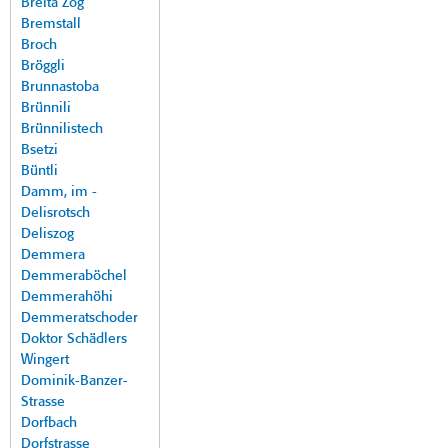
Breita Zog
Bremstall
Broch
Bröggli
Brunnastoba
Brünnili
Brünnilistech
Bsetzi
Büntli
Damm, im -
Delisrotsch
Deliszog
Demmera
Demmeraböchel
Demmerahöhi
Demmeratschoder
Doktor Schädlers
Wingert
Dominik-Banzer-
Strasse
Dorfbach
Dorfstrasse