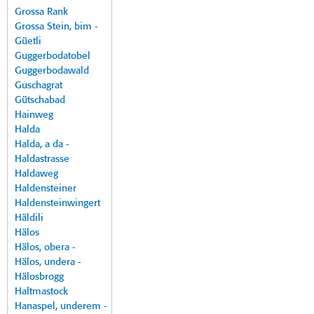
Grossa Rank
Grossa Stein, bim -
Güetli
Guggerbodatobel
Guggerbodawald
Guschagrat
Gütschabad
Hainweg
Halda
Halda, a da -
Haldastrasse
Haldaweg
Haldensteiner
Haldensteinwingert
Häldili
Hälos
Hälos, obera -
Hälos, undera -
Hälosbrogg
Haltmastock
Hanaspel, underem -