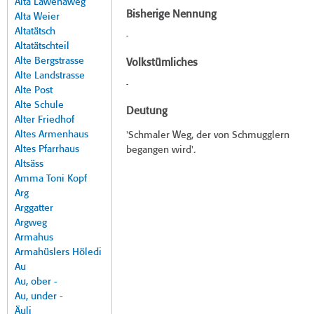
Alta Lawenaweg
Bisherige Nennung
Alta Weier
Altatätsch
-
Altatätschteil
Alte Bergstrasse
Volkstümliches
Alte Landstrasse
-
Alte Post
Alte Schule
Deutung
Alter Friedhof
Altes Armenhaus
'Schmaler Weg, der von Schmugglern
Altes Pfarrhaus
begangen wird'.
Altsäss
Amma Toni Kopf
Arg
Arggatter
Argweg
Armahus
Armahüslers Höledi
Au
Au, ober -
Au, under -
Äuli