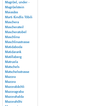
Magrüel, under -
Magrüelstein
Maiasäss
Marti Kindlis Töbili
Maschera
Mascherateil
Mascheratobel
Maschlina
Maschlinastrasse
Matidaboda
Matidarank
Matillaberg
Matruela
Matschels
Matschelsstrasse
Mazora
Mazora
Mazorabächli
Mazoragraba
Mazorahalda
Mazorahöhi