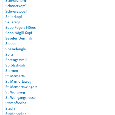
Schwarzhorn
Schwarzköpfli
Schwarztobel
Seilerkopf
Seilerzog
Sepp Fegers Höres
Sepp Nägili Kopf
Seveler Demmli
Sonne
Spezadengla
Spitz
Sprengersteil
Sprötzahüsli
Sternen
St. Mamerta
St. Mamertaweg
St. Mamertawingert
St. Wolfgang
St. Wolfgangstrasse
Stampfböchel
Stapfa
Stapfenacker