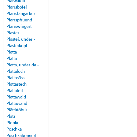
Pfalwäldli
Pfarrsbofel
Pfarrslangacker
Pfarrspfruend
Pfarrswingert
Plastei
Plastei, under -
Plasteikopf
Platta
Platta
Platta, under da -
Plattaloch
Plattasäss
Plattastech
Plattateil
Plattawald
Plattawand
Plättlitöbili
Platz
Plenki
Poschka
Poschkabongert