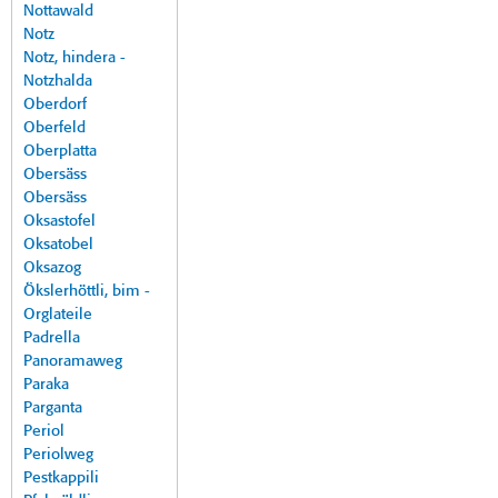
Nottawald
Notz
Notz, hindera -
Notzhalda
Oberdorf
Oberfeld
Oberplatta
Obersäss
Obersäss
Oksastofel
Oksatobel
Oksazog
Ökslerhöttli, bim -
Orglateile
Padrella
Panoramaweg
Paraka
Parganta
Periol
Periolweg
Pestkappili