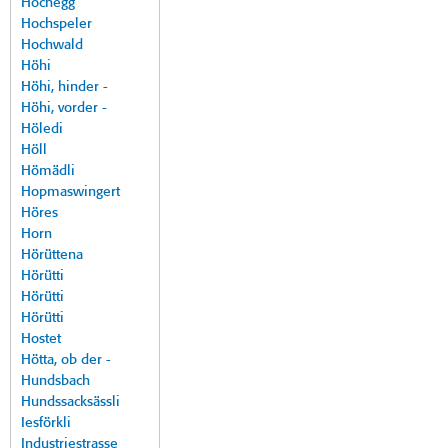
Hochegg
Hochspeler
Hochwald
Höhi
Höhi, hinder -
Höhi, vorder -
Höledi
Höll
Hömädli
Hopmaswingert
Höres
Horn
Hörüttena
Hörütti
Hörütti
Hörütti
Hostet
Hötta, ob der -
Hundsbach
Hundssacksässli
Iesförkli
Industriestrasse