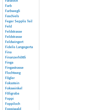
Faraloch
Farb
Farbwegli
Faschiels
Feger Sepplis Teil
Feld
Feldstrasse
Feldstrasse
Feldwingert
Fidelis Langegerta
Fina
Finanzerhöttli
Finga
Fingastrasse
Flochtweg
Fögler
Foksstein
Fokswinkel
Föligraba
Foppi
Foppiloch
Foppiwald