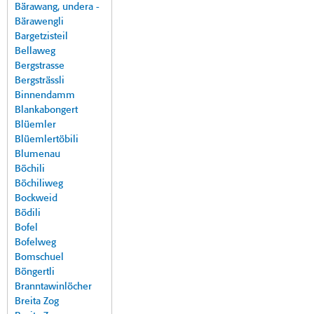
Bärawang, undera -
Bärawengli
Bargetzisteil
Bellaweg
Bergstrasse
Bergsträssli
Binnendamm
Blankabongert
Blüemler
Blüemlertöbili
Blumenau
Böchili
Böchiliweg
Bockweid
Bödili
Bofel
Bofelweg
Bomschuel
Böngertli
Branntawinlöcher
Breita Zog