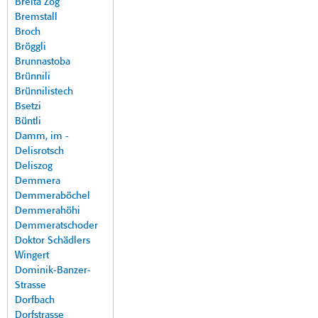
Breita Zog
Bremstall
Broch
Bröggli
Brunnastoba
Brünnili
Brünnilistech
Bsetzi
Büntli
Damm, im -
Delisrotsch
Deliszog
Demmera
Demmeraböchel
Demmerahöhi
Demmeratschoder
Doktor Schädlers
Wingert
Dominik-Banzer-
Strasse
Dorfbach
Dorfstrasse