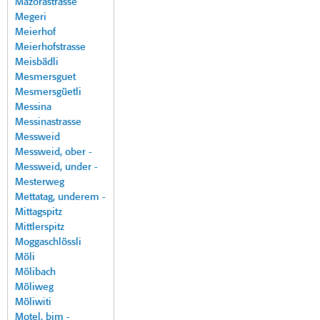
Mazorastrasse
Megeri
Meierhof
Meierhofstrasse
Meisbädli
Mesmersguet
Mesmersgüetli
Messina
Messinastrasse
Messweid
Messweid, ober -
Messweid, under -
Mesterweg
Mettatag, underem -
Mittagspitz
Mittlerspitz
Moggaschlössli
Möli
Mölibach
Möliweg
Möliwiti
Motel, bim -