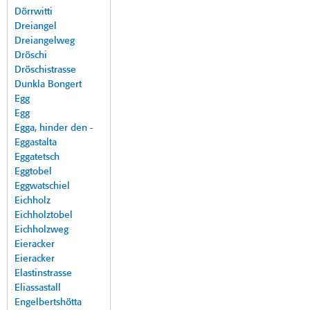
Dörrwitti
Dreiangel
Dreiangelweg
Dröschi
Dröschistrasse
Dunkla Bongert
Egg
Egg
Egga, hinder den -
Eggastalta
Eggatetsch
Eggtobel
Eggwatschiel
Eichholz
Eichholztobel
Eichholzweg
Eieracker
Eieracker
Elastinstrasse
Eliassastall
Engelbertshötta