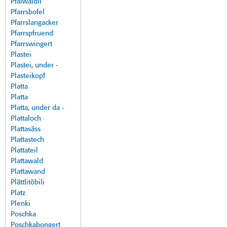
Pfalwäldli
Pfarrsbofel
Pfarrslangacker
Pfarrspfruend
Pfarrswingert
Plastei
Plastei, under -
Plasteikopf
Platta
Platta
Platta, under da -
Plattaloch
Plattasäss
Plattastech
Plattateil
Plattawald
Plattawand
Plättlitöbili
Platz
Plenki
Poschka
Poschkabongert