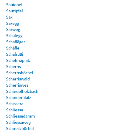
Sautobel
Sauzipfel
Sax
Saxegg
Saxweg
Schafegg
Schafläger
Schäfle
Schafrütti
Schelmaplatz
Scherris
Scherrisböchel
Scherriswald
Scherriswes
Schindelholzbach
Schinderplatz
Schissera
Schliessa
Schliessadamm
Schliessaweg
Schmalzböchel