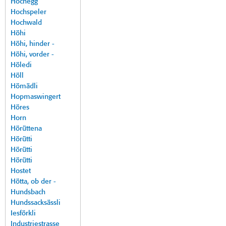
Hochegg
Hochspeler
Hochwald
Höhi
Höhi, hinder -
Höhi, vorder -
Höledi
Höll
Hömädli
Hopmaswingert
Höres
Horn
Hörüttena
Hörütti
Hörütti
Hörütti
Hostet
Hötta, ob der -
Hundsbach
Hundssacksässli
Iesförkli
Industriestrasse