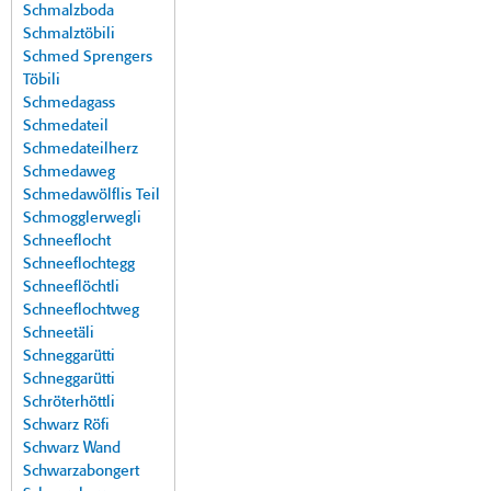
Schmalzboda
Schmalztöbili
Schmed Sprengers
Töbili
Schmedagass
Schmedateil
Schmedateilherz
Schmedaweg
Schmedawölflis Teil
Schmogglerwegli
Schneeflocht
Schneeflochtegg
Schneeflöchtli
Schneeflochtweg
Schneetäli
Schneggarütti
Schneggarütti
Schröterhöttli
Schwarz Röfi
Schwarz Wand
Schwarzabongert