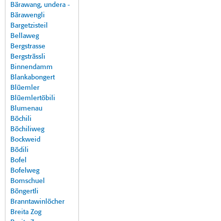
Bärawang, undera -
Bärawengli
Bargetzisteil
Bellaweg
Bergstrasse
Bergsträssli
Binnendamm
Blankabongert
Blüemler
Blüemlertöbili
Blumenau
Böchili
Böchiliweg
Bockweid
Bödili
Bofel
Bofelweg
Bomschuel
Böngertli
Branntawinlöcher
Breita Zog