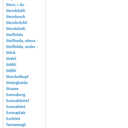
Stein, i da -
Steinbödili
Steinbroch
Steinbröchli
Steinbüntli
Stellböda
Stellboda, obera -
Stellböda, under -
Stöck
Stofel
Stöfili
Stöfili
Storchelkopf
Stotzighalda
Strasse
Sunnaberg
Sunnaböchel
Sunnabünt
Sunnaplatz
Surbünt
Tannawegli