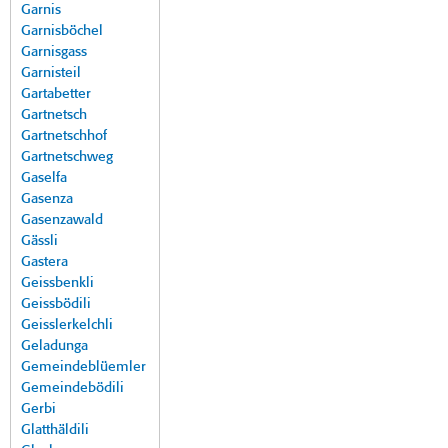
Garnis
Garnisböchel
Garnisgass
Garnisteil
Gartabetter
Gartnetsch
Gartnetschhof
Gartnetschweg
Gaselfa
Gasenza
Gasenzawald
Gässli
Gastera
Geissbenkli
Geissbödili
Geisslerkelchli
Geladunga
Gemeindeblüemler
Gemeindebödili
Gerbi
Glatthäldili