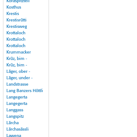
Koraspitzteil
Kosthus
Krestis
Krestisrütti
Krestisweg
Krottaloch
Krottaloch
Krottaloch
Krummacker
Krüz, bim -
Krüz, bim -
Läger, ober -
Läger, under -
Landstrasse
Lang Banzers Höttli
Langegerta
Langegerta
Langgass
Langspitz
Lärcha
Lärchasässli
Lawena