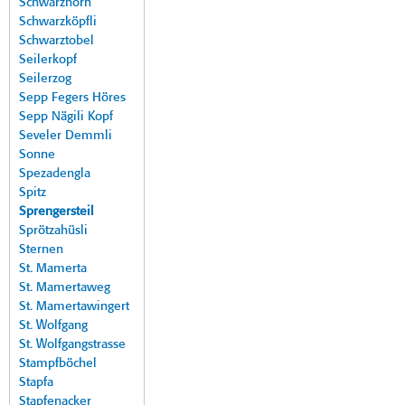
Schwarzhorn
Schwarzköpfli
Schwarztobel
Seilerkopf
Seilerzog
Sepp Fegers Höres
Sepp Nägili Kopf
Seveler Demmli
Sonne
Spezadengla
Spitz
Sprengersteil
Sprötzahüsli
Sternen
St. Mamerta
St. Mamertaweg
St. Mamertawingert
St. Wolfgang
St. Wolfgangstrasse
Stampfböchel
Stapfa
Stapfenacker