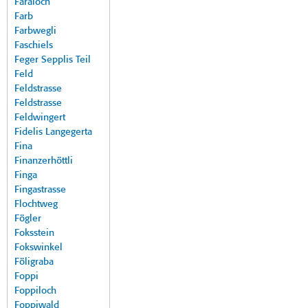
Faraloch
Farb
Farbwegli
Faschiels
Feger Sepplis Teil
Feld
Feldstrasse
Feldstrasse
Feldwingert
Fidelis Langegerta
Fina
Finanzerhöttli
Finga
Fingastrasse
Flochtweg
Fögler
Foksstein
Fokswinkel
Föligraba
Foppi
Foppiloch
Foppiwald