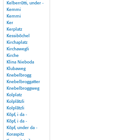
Kelberrütti, under -
Kemmi
Kemmi
Ker
Kerplatz
Kessiböchel
Kirchaplatz
Kirchawegli
Kirche
Klina Nieboda
Klubaweg
Knebelbrogg
Knebelbroggatter
Knebelbroggweg
Kolplatz
Kolplätzli
Kolplätzli
Köpf, i da -
Köpf, i da -
Köpf, under da -
Koraspitz