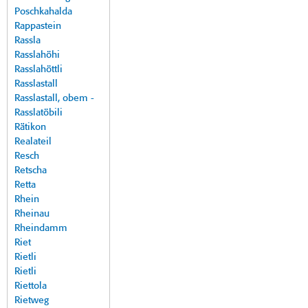
Poschkahalda
Rappastein
Rassla
Rasslahöhi
Rasslahöttli
Rasslastall
Rasslastall, obem -
Rasslatöbili
Rätikon
Realateil
Resch
Retscha
Retta
Rhein
Rheinau
Rheindamm
Riet
Rietli
Rietli
Riettola
Rietweg