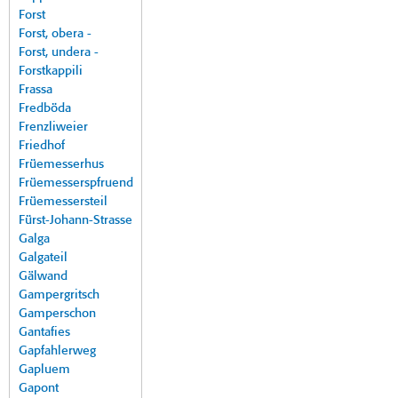
Forst
Forst, obera -
Forst, undera -
Forstkappili
Frassa
Fredböda
Frenzliweier
Friedhof
Früemesserhus
Früemesserspfruend
Früemessersteil
Fürst-Johann-Strasse
Galga
Galgateil
Gälwand
Gampergritsch
Gamperschon
Gantafies
Gapfahlerweg
Gapluem
Gapont