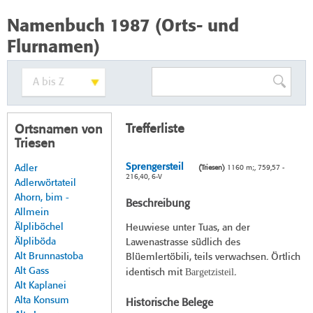
Namenbuch 1987 (Orts- und
Flurnamen)
Trefferliste
Ortsnamen von
Triesen
Sprengersteil
Adler
(Triesen)
1160 m;, 759,57 -
216,40, 6-V
Adlerwörtateil
Ahorn, bim -
Beschreibung
Allmein
Älpliböchel
Heuwiese unter Tuas, an der
Älpliböda
Lawenastrasse südlich des
Alt Brunnastoba
Blüemlertöbili, teils verwachsen. Örtlich
Alt Gass
Bargetzisteil
identisch mit
.
Alt Kaplanei
Alta Konsum
Historische Belege