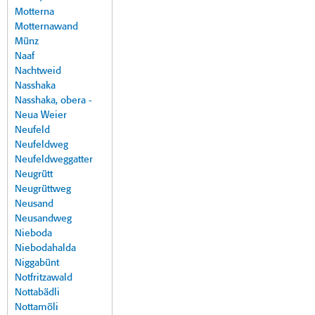
Motterna
Motternawand
Münz
Naaf
Nachtweid
Nasshaka
Nasshaka, obera -
Neua Weier
Neufeld
Neufeldweg
Neufeldweggatter
Neugrütt
Neugrüttweg
Neusand
Neusandweg
Nieboda
Niebodahalda
Niggabünt
Notfritzawald
Nottabädli
Nottamöli