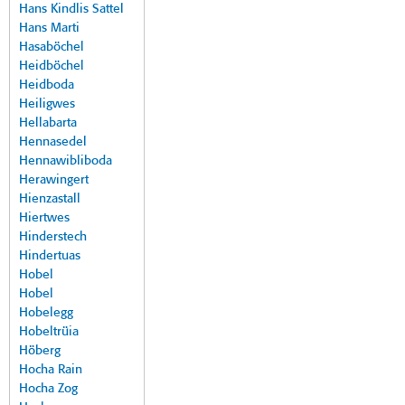
Hans Kindlis Sattel
Hans Marti
Hasaböchel
Heidböchel
Heidboda
Heiligwes
Hellabarta
Hennasedel
Hennawibliboda
Herawingert
Hienzastall
Hiertwes
Hinderstech
Hindertuas
Hobel
Hobel
Hobelegg
Hobeltrüia
Höberg
Hocha Rain
Hocha Zog