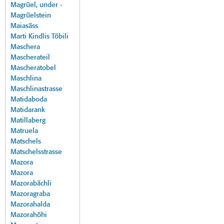
Magrüel, under -
Magrüelstein
Maiasäss
Marti Kindlis Töbili
Maschera
Mascherateil
Mascheratobel
Maschlina
Maschlinastrasse
Matidaboda
Matidarank
Matillaberg
Matruela
Matschels
Matschelsstrasse
Mazora
Mazora
Mazorabächli
Mazoragraba
Mazorahalda
Mazorahöhi