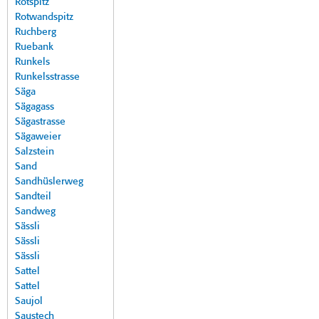
Rotspitz
Rotwandspitz
Ruchberg
Ruebank
Runkels
Runkelsstrasse
Säga
Sägagass
Sägastrasse
Sägaweier
Salzstein
Sand
Sandhüslerweg
Sandteil
Sandweg
Sässli
Sässli
Sässli
Sattel
Sattel
Saujol
Saustech