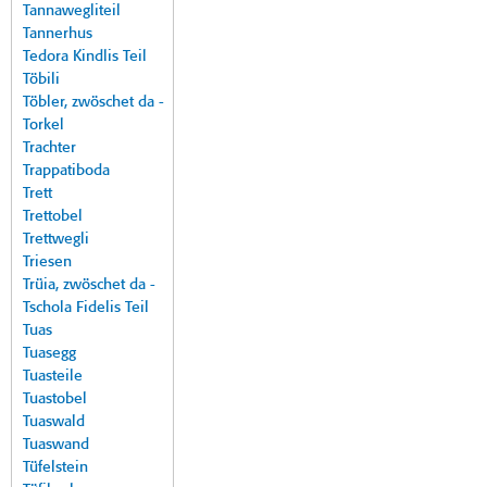
Tannawegliteil
Tannerhus
Tedora Kindlis Teil
Töbili
Töbler, zwöschet da -
Torkel
Trachter
Trappatiboda
Trett
Trettobel
Trettwegli
Triesen
Trüia, zwöschet da -
Tschola Fidelis Teil
Tuas
Tuasegg
Tuasteile
Tuastobel
Tuaswald
Tuaswand
Tüfelstein