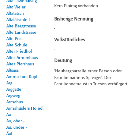
Alta Lawenaweg
Kein Eintrag vorhanden
Alta Weier
Altatätsch
Bisherige Nennung
Altatätschteil
Alte Bergstrasse
-
Alte Landstrasse
Alte Post
Volkstümliches
Alte Schule
-
Alter Friedhof
Altes Armenhaus
Deutung
Altes Pfarrhaus
Altsäss
'Heubergparzelle einer Person oder
Amma Toni Kopf
Sprenger
Familie namens
'. Der
Arg
Familienname ist in Triesen verbürgert.
Arggatter
Argweg
Armahus
Armahüslers Höledi
Au
Au, ober -
Au, under -
Äuli