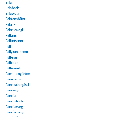
Erla
Erlabach
Erlaweg
Fabiansbünt
Fabrik
Fabrikwegli
Falknis
Falknishorn
Fall
Fall, underem -
Fallegg
Falltobel
Fallwand
Familiengärten
Fanetscha
Fanetschagässli
Faniszog
Fanola
Fanolaloch
Fanolaweg
Fanolenegg