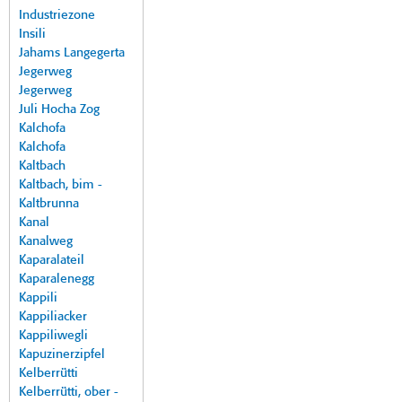
Industriezone
Insili
Jahams Langegerta
Jegerweg
Jegerweg
Juli Hocha Zog
Kalchofa
Kalchofa
Kaltbach
Kaltbach, bim -
Kaltbrunna
Kanal
Kanalweg
Kaparalateil
Kaparalenegg
Kappili
Kappiliacker
Kappiliwegli
Kapuzinerzipfel
Kelberrütti
Kelberrütti, ober -