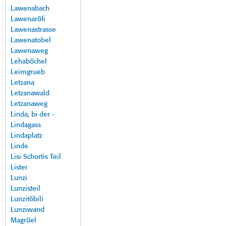
Lawenabach
Lawenaröfi
Lawenastrasse
Lawenatobel
Lawenaweg
Lehaböchel
Leimgrueb
Letzana
Letzanawald
Letzanaweg
Linda, bi der -
Lindagass
Lindaplatz
Linde
Lisi Schortis Teil
Lister
Lunzi
Lunzisteil
Lunzitöbili
Lunziwand
Magrüel