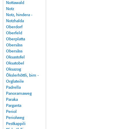
Nottawald
Notz
Notz, hindera -
Notzhalda
Oberdorf
Oberfeld
Oberplatta
Obersäss
Obersäss
Oksastofel
Oksatobel
Oksazog
Ökslerhöttli, bim -
Orglateile
Padrella
Panoramaweg
Paraka
Parganta
Periol
Periolweg
Pestkappili