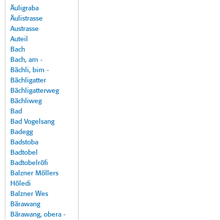
Äuligraba
Äulistrasse
Austrasse
Auteil
Bach
Bach, am -
Bächli, bim -
Bächligatter
Bächligatterweg
Bächliweg
Bad
Bad Vogelsang
Badegg
Badstoba
Badtobel
Badtobelröfi
Balzner Möllers
Höledi
Balzner Wes
Bärawang
Bärawang, obera -