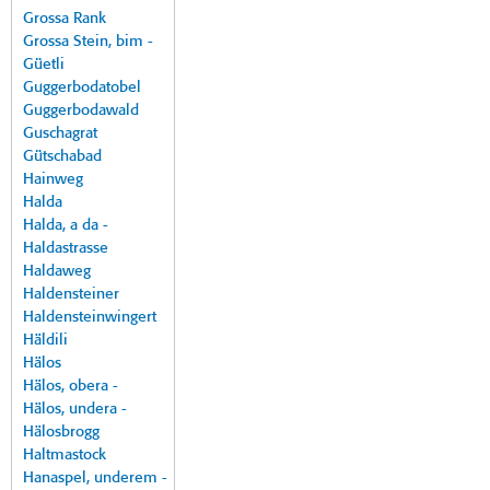
Grossa Rank
Grossa Stein, bim -
Güetli
Guggerbodatobel
Guggerbodawald
Guschagrat
Gütschabad
Hainweg
Halda
Halda, a da -
Haldastrasse
Haldaweg
Haldensteiner
Haldensteinwingert
Häldili
Hälos
Hälos, obera -
Hälos, undera -
Hälosbrogg
Haltmastock
Hanaspel, underem -