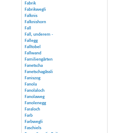
Fabrik
Fabrikwegli
Falknis
Falknishorn
Fall
Fall, underem -
Fallegg
Falltobel
Fallwand
Familiengärten
Fanetscha
Fanetschagässli
Faniszog
Fanola
Fanolaloch
Fanolaweg
Fanolenegg
Faraloch
Farb
Farbwegli
Faschiels