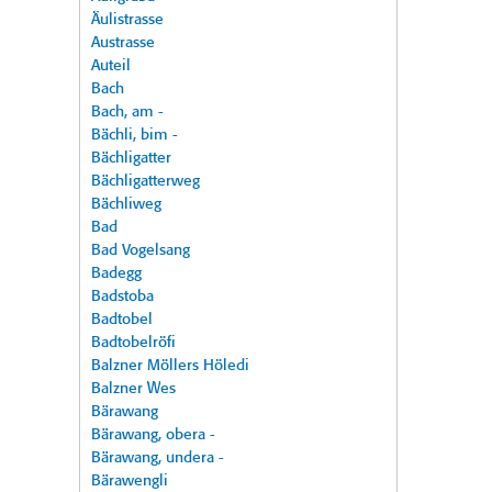
Äulistrasse
Austrasse
Auteil
Bach
Bach, am -
Bächli, bim -
Bächligatter
Bächligatterweg
Bächliweg
Bad
Bad Vogelsang
Badegg
Badstoba
Badtobel
Badtobelröfi
Balzner Möllers Höledi
Balzner Wes
Bärawang
Bärawang, obera -
Bärawang, undera -
Bärawengli