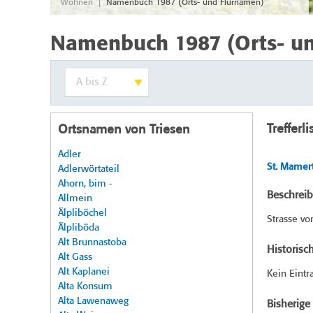
|
Wohnen
Namenbuch 1987 (Orts- und Flurnamen)
Namenbuch 1987 (Orts- u
Trefferli
Ortsnamen von Triesen
Adler
St. Mamer
Adlerwörtateil
Ahorn, bim -
Beschrei
Allmein
Älpliböchel
Strasse vo
Älpliböda
Alt Brunnastoba
Historisc
Alt Gass
Alt Kaplanei
Kein Eintr
Alta Konsum
Alta Lawenaweg
Bisherig