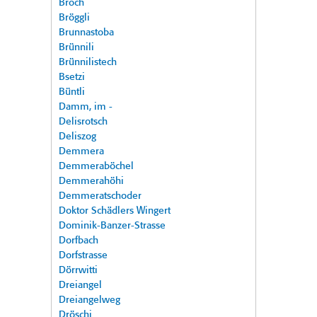
Broch
Bröggli
Brunnastoba
Brünnili
Brünnilistech
Bsetzi
Büntli
Damm, im -
Delisrotsch
Deliszog
Demmera
Demmeraböchel
Demmerahöhi
Demmeratschoder
Doktor Schädlers Wingert
Dominik-Banzer-Strasse
Dorfbach
Dorfstrasse
Dörrwitti
Dreiangel
Dreiangelweg
Dröschi