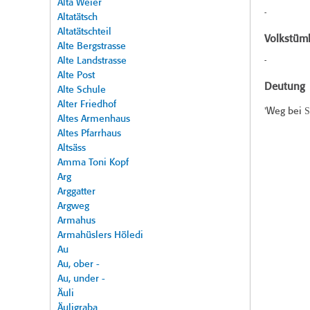
Alta Weier
-
Altatätsch
Altatätschteil
Volkstüml
Alte Bergstrasse
Alte Landstrasse
-
Alte Post
Deutung
Alte Schule
Alter Friedhof
S
'Weg bei
Altes Armenhaus
Altes Pfarrhaus
Altsäss
Amma Toni Kopf
Arg
Arggatter
Argweg
Armahus
Armahüslers Höledi
Au
Au, ober -
Au, under -
Äuli
Äuligraba