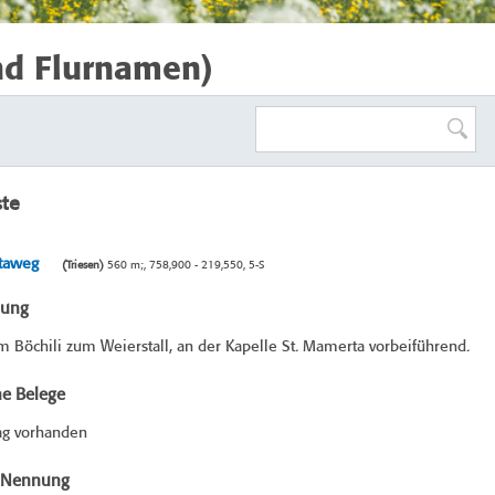
nd Flurnamen)
ste
taweg
(Triesen)
560 m;, 758,900 - 219,550, 5-S
bung
m Böchili zum Weierstall, an der Kapelle St. Mamerta vorbeiführend.
he Belege
ag vorhanden
e Nennung