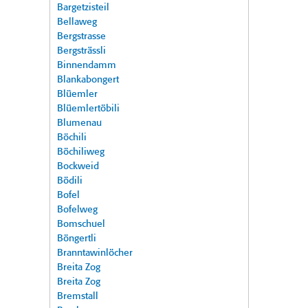
Bargetzisteil
Bellaweg
Bergstrasse
Bergsträssli
Binnendamm
Blankabongert
Blüemler
Blüemlertöbili
Blumenau
Böchili
Böchiliweg
Bockweid
Bödili
Bofel
Bofelweg
Bomschuel
Böngertli
Branntawinlöcher
Breita Zog
Breita Zog
Bremstall