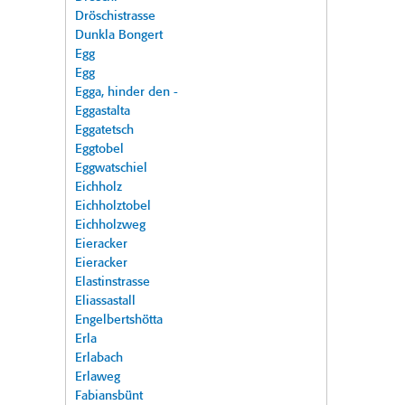
Dröschistrasse
Dunkla Bongert
Egg
Egg
Egga, hinder den -
Eggastalta
Eggatetsch
Eggtobel
Eggwatschiel
Eichholz
Eichholztobel
Eichholzweg
Eieracker
Eieracker
Elastinstrasse
Eliassastall
Engelbertshötta
Erla
Erlabach
Erlaweg
Fabiansbünt