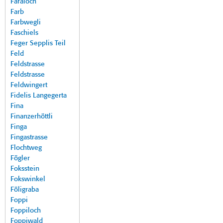
Faraloch
Farb
Farbwegli
Faschiels
Feger Sepplis Teil
Feld
Feldstrasse
Feldstrasse
Feldwingert
Fidelis Langegerta
Fina
Finanzerhöttli
Finga
Fingastrasse
Flochtweg
Fögler
Foksstein
Fokswinkel
Föligraba
Foppi
Foppiloch
Foppiwald