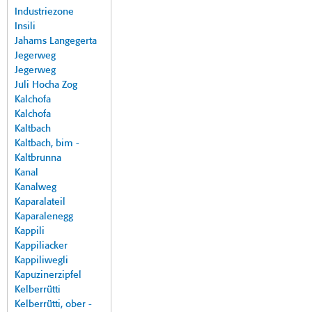
Industriezone
Insili
Jahams Langegerta
Jegerweg
Jegerweg
Juli Hocha Zog
Kalchofa
Kalchofa
Kaltbach
Kaltbach, bim -
Kaltbrunna
Kanal
Kanalweg
Kaparalateil
Kaparalenegg
Kappili
Kappiliacker
Kappiliwegli
Kapuzinerzipfel
Kelberrütti
Kelberrütti, ober -