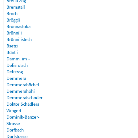
Breita Zog
Bremstall
Broch
Bröggli
Brunnastoba
Brünnili
Brünnilistech
Bsetzi
Büntli
Damm, im -
Delisrotsch
Deliszog
Demmera
Demmeraböchel
Demmerahöhi
Demmeratschoder
Doktor Schädlers
Wingert
Dominik-Banzer-
Strasse
Dorfbach
Dorfstrasse