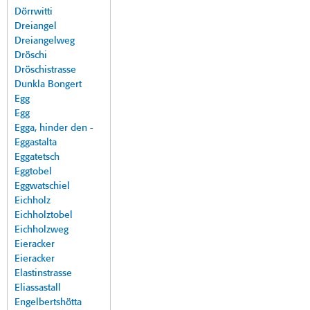
Dörrwitti
Dreiangel
Dreiangelweg
Dröschi
Dröschistrasse
Dunkla Bongert
Egg
Egg
Egga, hinder den -
Eggastalta
Eggatetsch
Eggtobel
Eggwatschiel
Eichholz
Eichholztobel
Eichholzweg
Eieracker
Eieracker
Elastinstrasse
Eliassastall
Engelbertshötta