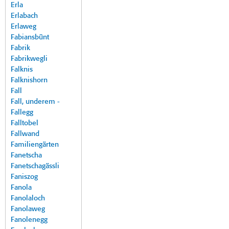
Erla
Erlabach
Erlaweg
Fabiansbünt
Fabrik
Fabrikwegli
Falknis
Falknishorn
Fall
Fall, underem -
Fallegg
Falltobel
Fallwand
Familiengärten
Fanetscha
Fanetschagässli
Faniszog
Fanola
Fanolaloch
Fanolaweg
Fanolenegg