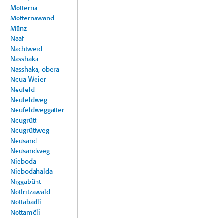
Motterna
Motternawand
Münz
Naaf
Nachtweid
Nasshaka
Nasshaka, obera -
Neua Weier
Neufeld
Neufeldweg
Neufeldweggatter
Neugrütt
Neugrüttweg
Neusand
Neusandweg
Nieboda
Niebodahalda
Niggabünt
Notfritzawald
Nottabädli
Nottamöli