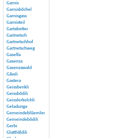
Garnis
Garnisböchel
Garnisgass
Garnisteil
Gartabetter
Gartnetsch
Gartnetschhof
Gartnetschweg
Gaselfa
Gasenza
Gasenzawald
Gässli
Gastera
Geissbenkli
Geissbödili
Geisslerkelchli
Geladunga
Gemeindeblüemler
Gemeindebödili
Gerbi
Glatthäldili