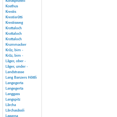
Koraspitzteil
Kosthus
Krestis
Krestisrütti
Krestisweg
Krottaloch
Krottaloch
Krottaloch
Krummacker
Krüz, bim -
Krüz, bim -
Läger, ober -
Läger, under -
Landstrasse
Lang Banzers Höttli
Langegerta
Langegerta
Langgass
Langspitz
Lärcha
Lärchasässli
Lawena