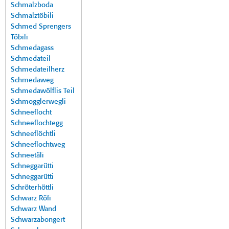
Schmalzboda
Schmalztöbili
Schmed Sprengers
Töbili
Schmedagass
Schmedateil
Schmedateilherz
Schmedaweg
Schmedawölflis Teil
Schmogglerwegli
Schneeflocht
Schneeflochtegg
Schneeflöchtli
Schneeflochtweg
Schneetäli
Schneggarütti
Schneggarütti
Schröterhöttli
Schwarz Röfi
Schwarz Wand
Schwarzabongert