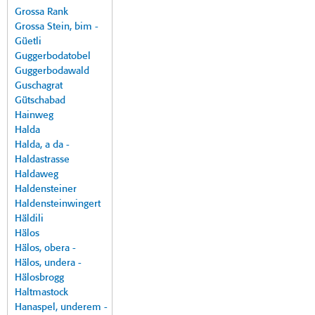
Grossa Rank
Grossa Stein, bim -
Güetli
Guggerbodatobel
Guggerbodawald
Guschagrat
Gütschabad
Hainweg
Halda
Halda, a da -
Haldastrasse
Haldaweg
Haldensteiner
Haldensteinwingert
Häldili
Hälos
Hälos, obera -
Hälos, undera -
Hälosbrogg
Haltmastock
Hanaspel, underem -