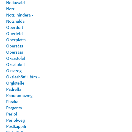
Nottawald
Notz
Notz, hindera -
Notzhalda
Oberdorf
Oberfeld
Oberplatta
Obersäss
Obersäss
Oksastofel
Oksatobel
Oksazog
Ökslerhöttli, bim -
Orglateile
Padrella
Panoramaweg
Paraka
Parganta
Periol
Periolweg
Pestkappili