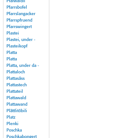
Pfalwäldli
Pfarrsbofel
Pfarrslangacker
Pfarrspfruend
Pfarrswingert
Plastei
Plastei, under -
Plasteikopf
Platta
Platta
Platta, under da -
Plattaloch
Plattasäss
Plattastech
Plattateil
Plattawald
Plattawand
Plättlitöbili
Platz
Plenki
Poschka
Poschkabongert