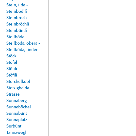
Stein, i da -
Steinbödili
Steinbroch
Steinbröchli
Steinbüntli
Stellböda
Stellboda, obera -
Stellböda, under -
Stöck
Stofel
Stöfili
Stöfili
Storchelkopf
Stotzighalda
Strasse
Sunnaberg
Sunnaböchel
Sunnabünt
Sunnaplatz
Surbünt
Tannawegli