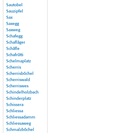
Sautobel
Sauzipfel
Sax
Saxegg
Saxweg
Schafegg
Schafläger
Schäfle
Schafrütti
Schelmaplatz
Scherris
Scherrisböchel
Scherriswald
Scherriswes
Schindelholzbach
Schinderplatz
Schissera
Schliessa
Schliessadamm
Schliessaweg
Schmalzböchel