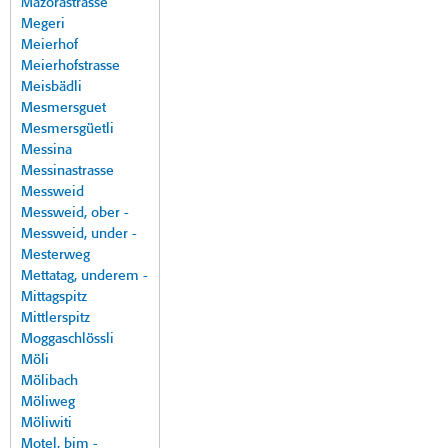
Mazorastrasse
Megeri
Meierhof
Meierhofstrasse
Meisbädli
Mesmersguet
Mesmersgüetli
Messina
Messinastrasse
Messweid
Messweid, ober -
Messweid, under -
Mesterweg
Mettatag, underem -
Mittagspitz
Mittlerspitz
Moggaschlössli
Möli
Mölibach
Möliweg
Möliwiti
Motel, bim -