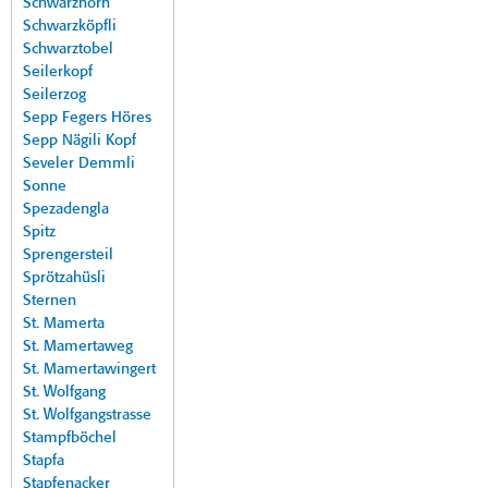
Schwarzhorn
Schwarzköpfli
Schwarztobel
Seilerkopf
Seilerzog
Sepp Fegers Höres
Sepp Nägili Kopf
Seveler Demmli
Sonne
Spezadengla
Spitz
Sprengersteil
Sprötzahüsli
Sternen
St. Mamerta
St. Mamertaweg
St. Mamertawingert
St. Wolfgang
St. Wolfgangstrasse
Stampfböchel
Stapfa
Stapfenacker