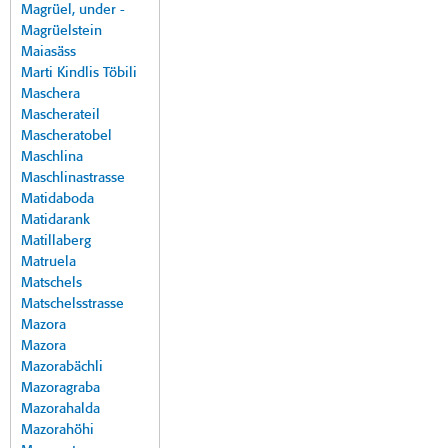
Magrüel, under -
Magrüelstein
Maiasäss
Marti Kindlis Töbili
Maschera
Mascherateil
Mascheratobel
Maschlina
Maschlinastrasse
Matidaboda
Matidarank
Matillaberg
Matruela
Matschels
Matschelsstrasse
Mazora
Mazora
Mazorabächli
Mazoragraba
Mazorahalda
Mazorahöhi