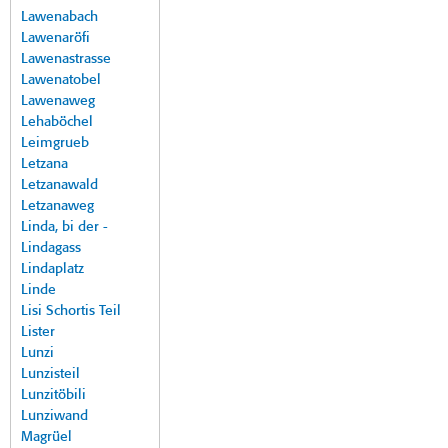
Lawenabach
Lawenaröfi
Lawenastrasse
Lawenatobel
Lawenaweg
Lehaböchel
Leimgrueb
Letzana
Letzanawald
Letzanaweg
Linda, bi der -
Lindagass
Lindaplatz
Linde
Lisi Schortis Teil
Lister
Lunzi
Lunzisteil
Lunzitöbili
Lunziwand
Magrüel