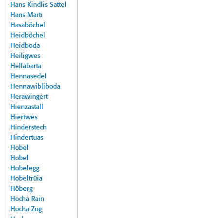
Hans Kindlis Sattel
Hans Marti
Hasaböchel
Heidböchel
Heidboda
Heiligwes
Hellabarta
Hennasedel
Hennawibliboda
Herawingert
Hienzastall
Hiertwes
Hinderstech
Hindertuas
Hobel
Hobel
Hobelegg
Hobeltrüia
Höberg
Hocha Rain
Hocha Zog