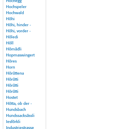
Hochegg
Hochspeler
Hochwald
Höhi
Höhi, hinder -
Höhi, vorder -
Höledi
Höll
Hömädli
Hopmaswingert
Höres
Horn
Hörüttena
Hörütti
Hörütti
Hörütti
Hostet
Hötta, ob der -
Hundsbach
Hundssacksässli
Iesförkli
Industriestrasse