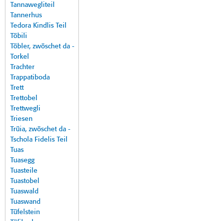
Tannawegliteil
Tannerhus
Tedora Kindlis Teil
Töbili
Töbler, zwöschet da -
Torkel
Trachter
Trappatiboda
Trett
Trettobel
Trettwegli
Triesen
Trüia, zwöschet da -
Tschola Fidelis Teil
Tuas
Tuasegg
Tuasteile
Tuastobel
Tuaswald
Tuaswand
Tüfelstein