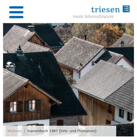
|
Wohnen
Namenbuch 1987 (Orts- und Flurnamen)