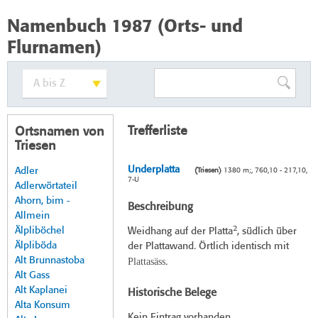
Namenbuch 1987 (Orts- und
Flurnamen)
Trefferliste
Ortsnamen von
Triesen
Underplatta
Adler
(Triesen)
1380 m;, 760,10 - 217,10,
7-U
Adlerwörtateil
Ahorn, bim -
Beschreibung
Allmein
2
Älpliböchel
Weidhang auf der Platta
, südlich über
Älpliböda
der Plattawand. Örtlich identisch mit
Alt Brunnastoba
Plattasäss
.
Alt Gass
Alt Kaplanei
Historische Belege
Alta Konsum
Kein Eintrag vorhanden