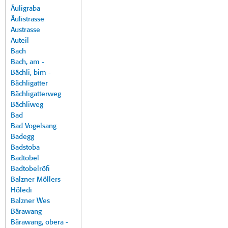
Äuligraba
Äulistrasse
Austrasse
Auteil
Bach
Bach, am -
Bächli, bim -
Bächligatter
Bächligatterweg
Bächliweg
Bad
Bad Vogelsang
Badegg
Badstoba
Badtobel
Badtobelröfi
Balzner Möllers
Höledi
Balzner Wes
Bärawang
Bärawang, obera -