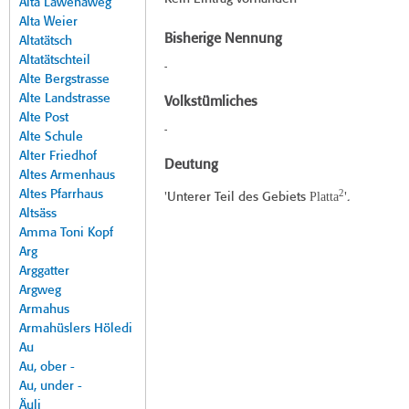
Alta Lawenaweg
Alta Weier
Bisherige Nennung
Altatätsch
Altatätschteil
-
Alte Bergstrasse
Alte Landstrasse
Volkstümliches
Alte Post
-
Alte Schule
Alter Friedhof
Deutung
Altes Armenhaus
2
Altes Pfarrhaus
Platta
'Unterer Teil des Gebiets
'.
Altsäss
Amma Toni Kopf
Arg
Arggatter
Argweg
Armahus
Armahüslers Höledi
Au
Au, ober -
Au, under -
Äuli