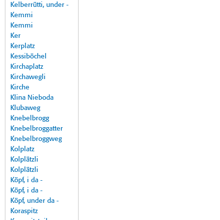
Kelberrütti, under -
Kemmi
Kemmi
Ker
Kerplatz
Kessiböchel
Kirchaplatz
Kirchawegli
Kirche
Klina Nieboda
Klubaweg
Knebelbrogg
Knebelbroggatter
Knebelbroggweg
Kolplatz
Kolplätzli
Kolplätzli
Köpf, i da -
Köpf, i da -
Köpf, under da -
Koraspitz