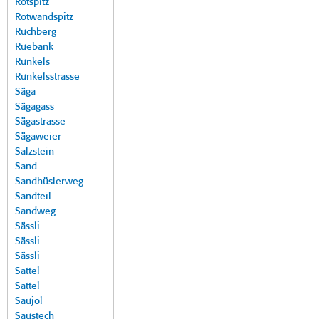
Rotspitz
Rotwandspitz
Ruchberg
Ruebank
Runkels
Runkelsstrasse
Säga
Sägagass
Sägastrasse
Sägaweier
Salzstein
Sand
Sandhüslerweg
Sandteil
Sandweg
Sässli
Sässli
Sässli
Sattel
Sattel
Saujol
Saustech