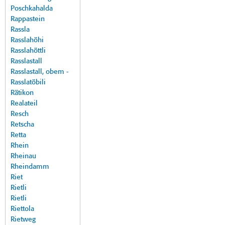
Poschkahalda
Rappastein
Rassla
Rasslahöhi
Rasslahöttli
Rasslastall
Rasslastall, obem -
Rasslatöbili
Rätikon
Realateil
Resch
Retscha
Retta
Rhein
Rheinau
Rheindamm
Riet
Rietli
Rietli
Riettola
Rietweg