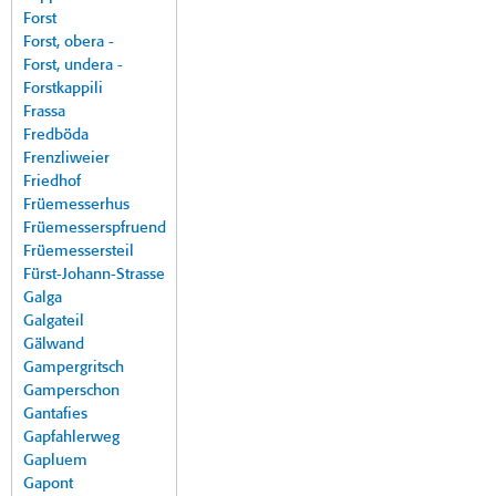
Forst
Forst, obera -
Forst, undera -
Forstkappili
Frassa
Fredböda
Frenzliweier
Friedhof
Früemesserhus
Früemesserspfruend
Früemessersteil
Fürst-Johann-Strasse
Galga
Galgateil
Gälwand
Gampergritsch
Gamperschon
Gantafies
Gapfahlerweg
Gapluem
Gapont