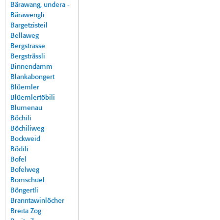
Bärawang, undera -
Bärawengli
Bargetzisteil
Bellaweg
Bergstrasse
Bergsträssli
Binnendamm
Blankabongert
Blüemler
Blüemlertöbili
Blumenau
Böchili
Böchiliweg
Bockweid
Bödili
Bofel
Bofelweg
Bomschuel
Böngertli
Branntawinlöcher
Breita Zog