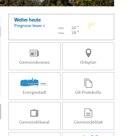
Wetter heute
Prognose lesen »
20 °
min
28 °
max
Gemeindenews
Ortsplan
Energiestadt
GR-Protokolle
Gemeindekanal
Gemeindeblatt