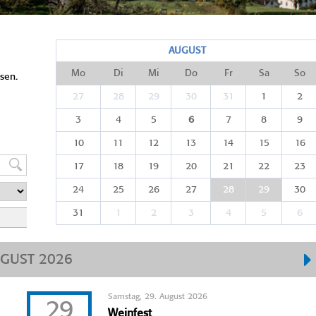
AUGUST
Mo
Di
Mi
Do
Fr
Sa
So
sen.
27
28
29
30
31
1
2
3
4
5
6
7
8
9
10
11
12
13
14
15
16
17
18
19
20
21
22
23
24
25
26
27
28
29
30
31
1
2
3
4
5
6
GUST 2026
Samstag, 29. August 2026
29
Weinfest