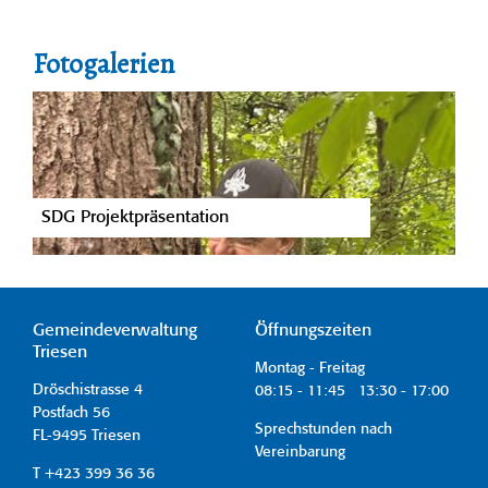
Fotogalerien
SDG Projektpräsentation
Gemeindeverwaltung
Öffnungszeiten
Triesen
Montag - Freitag
Dröschistrasse 4
08:15 - 11:45 13:30 - 17:00
Postfach 56
Sprechstunden nach
FL-9495 Triesen
Vereinbarung
T +423 399 36 36