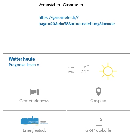
Veranstalter: Gasometer
https://gasometer.li/?
page=20&id=38&art=ausstellung&lan=de
Wetter heute
Prognose lesen »
16 °
min
31 °
max
Gemeindenews
Ortsplan
Energiestadt
GR-Protokolle