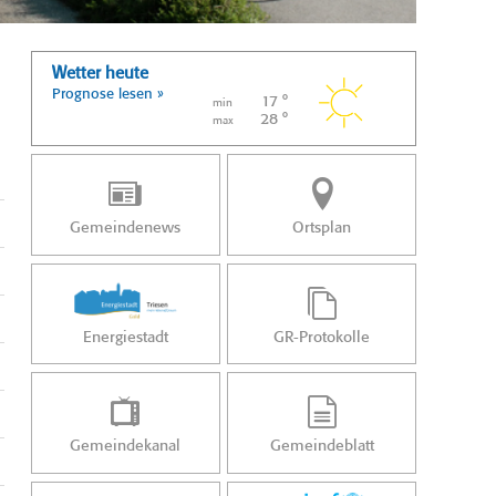
Wetter heute
Prognose lesen »
17 °
min
28 °
max
Gemeindenews
Ortsplan
Energiestadt
GR-Protokolle
Gemeindekanal
Gemeindeblatt