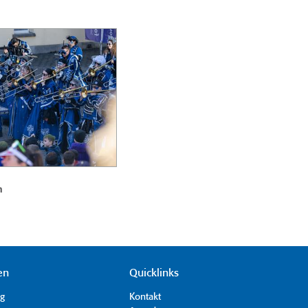
n
en
Quicklinks
ag
Kontakt