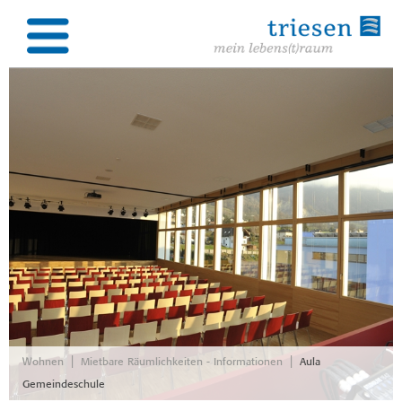
|
|
Wohnen
Mietbare Räumlichkeiten - Informationen
Aula
Gemeindeschule