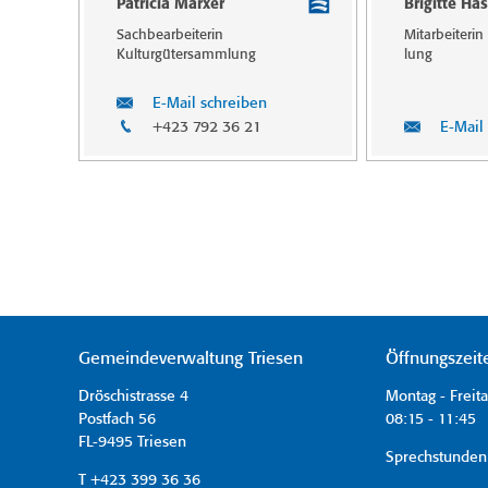
Patricia Marxer
Brigitte Has
Sachbearbeiterin
Mitarbeiteri
Kulturgütersamm­lung
lung
E-Mail schreiben
+423 792 36 21
E-Mail
Gemeindeverwaltung Triesen
Öffnungszeit
Dröschistrasse 4
Montag - Freit
Postfach 56
08:15 - 11:45 
FL-9495 Triesen
Sprechstunden
T +423 399 36 36