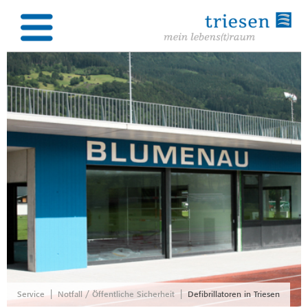
|
|
Service
Notfall / Öffentliche Sicherheit
Defibrillatoren in Triesen