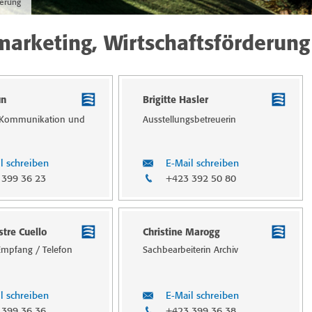
derung
arketing, Wirtschaftsförderung
un
Brigitte Hasler
r Kommunika­tion und
Aus­stel­lungs­betreuerin
l schreiben
E-Mail schreiben
 399 36 23
+423 392 50 80
tre Cuello
Christine Marogg
Empfang / Telefon
Sachbearbeiterin Archiv
l schreiben
E-Mail schreiben
 399 36 36
+423 399 36 38