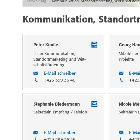
|
Verwaltung
Kommunikation, Standortmarketing, Wirtschaftsför
Kommunikation, Standortm
Peter Kindle
Georg Ha
Leiter Kommunika­tion,
Mitarbeite
Standortmarketing und Wirt­
Projekte
schafts­förde­rung
E-Mail schreiben
E-Mai
+423 399 36 46
+423
Stephanie Biedermann
Nicole Mes
Sekretärin Empfang / Telefon
Sekretärin 
E-Mail schreiben
E-Mai
+423 399 36 36
+423