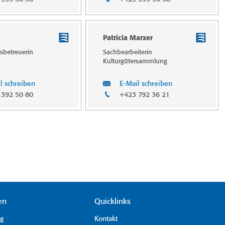
Patricia Marxer
gs­betreuerin
Sachbearbeiterin
Kulturgütersamm­lung
l schreiben
E-Mail schreiben
 392 50 80
+423 792 36 21
en
Quicklinks
ag
Kontakt