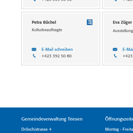
Petra Büchel
Eva Züger
Kulturbeauftragte
Aus­stel­lun
E-Mail schreiben
E-Mai
+423 392 50 80
+423
Gemeindeverwaltung Triesen
Öffnungszeit
Dröschistrasse 4
Montag - Freit