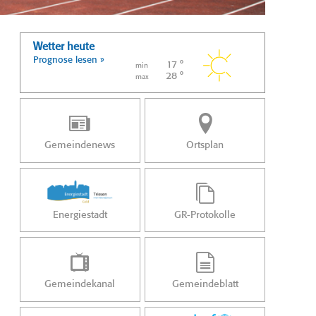
Wetter heute
Prognose lesen »
17 °
min
28 °
max
Gemeindenews
Ortsplan
Energiestadt
GR-Protokolle
Gemeindekanal
Gemeindeblatt