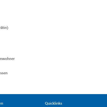
rätin)
Einwohner
ussen
en
Quicklinks