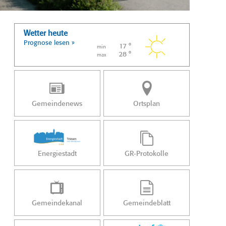
Wetter heute
Prognose lesen »
17 °
min
28 °
max
Gemeindenews
Ortsplan
Energiestadt
GR-Protokolle
Gemeindekanal
Gemeindeblatt