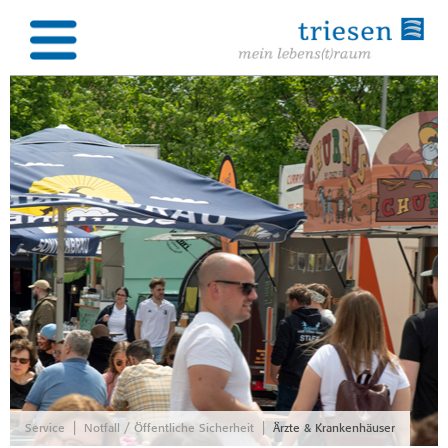
|
|
Service
Notfall / Öffentliche Sicherheit
Ärzte & Krankenhäuser